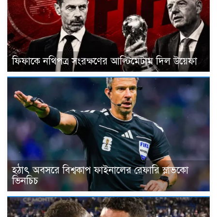
ফিফাকে নথিপত্র সংরক্ষণের আল্টিমেটাম দিল উয়েফা
হঠাৎ অবসরে বিশ্বকাপ ফাইনালের রেফারি স্লাভকো
ভিনচিচ