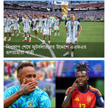
বিশ্বকাপ শেষে ফুটবলারদের উদ্দেশে এএফএর
হৃদয়ছোঁয়া বার্তা