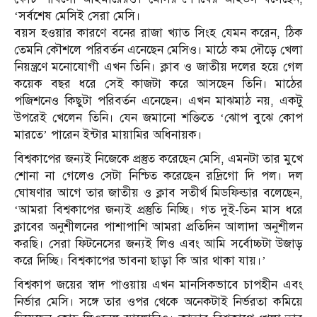
‘সর্বশেষ মেসিই সেরা মেসি।
বয়স হওয়ার কারণে বনের রাজা খ্যাত সিংহ যেমন করেন, ঠিক
তেমনি কৌশলে পরিবর্তন এনেছেন মেসিও। মাঠে কম দৌড়ে খেলা
নিয়ন্ত্রণে মনোযোগী এখন তিনি। ক্লাব ও জাতীয় দলের হয়ে গেল
কয়েক বছর ধরে সেই কাজটা করে আসছেন তিনি। মাঠের
পজিশনেও কিছুটা পরিবর্তন এনেছেন। এখন মাঝমাঠ নয়, একটু
উপরেই খেলেন তিনি। যেন জমানো শক্তিতে ‘ঝোপ বুঝে কোপ
মারতে’ পারেন ইন্টার মায়ামির অধিনায়ক।
বিশ্বকাপের জন্যই নিজেকে প্রস্তুত করেছেন মেসি, এমনটা তার মুখে
শোনা না গেলেও সেটা নিশ্চিত করেছেন রদ্রিগো দি পল। দল
ঘোষণার আগে তার জাতীয় ও ক্লাব সতীর্থ মিডফিল্ডার বলেছেন,
‘আমরা বিশ্বকাপের জন্যই প্রস্তুতি নিচ্ছি। গত দুই-তিন মাস ধরে
ক্লাবের অনুশীলনের পাশাপাশি আমরা প্রতিদিন আলাদা অনুশীলন
করছি। সেরা ফিটনেসের জন্যই লিও এবং আমি সর্বোচ্চটা উজাড়
করে দিচ্ছি। বিশ্বকাপের ভাবনা ছাড়া কি আর থাকা যায়।’
বিশ্বকাপ জয়ের স্বাদ পাওয়ায় এখন মানসিকভাবে চাপহীন এবং
নির্ভার মেসি। সঙ্গে তার ওপর থেকে অনেকটাই নির্ভরতা কমিয়ে