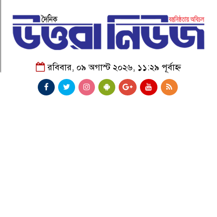
রবিবার, ০৯ অগাস্ট ২০২৬, ১১:২৯ পূর্বাহ্ন