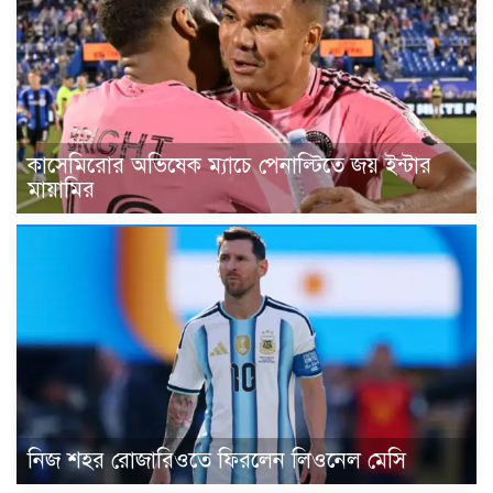
কাসেমিরোর অভিষেক ম্যাচে পেনাল্টিতে জয় ইন্টার
মায়ামির
নিজ শহর রোজারিওতে ফিরলেন লিওনেল মেসি