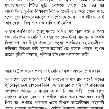
ধারাভাষ্যকার পিটার ডুরি। ফ্রান্সকে হারিয়ে ৩৬ বছর পর
আর্জেন্টিনার তৃতীয় বিশ্বকাপ নিশ্চিত হতেই তার কণ্ঠে শোনা যায়,
‘শেষ চূড়া জিতে অমরত্বের স্বাদ পেয়েছে মেসি।’এক জীবনে তাই
আর কোনো কিছু পাওয়ার বাকি নেই মেসির।
তাহলে ক্যারিয়ারের গোধূলিলগ্নে আজন্ম স্বপ্ন পূরণ হওয়ার পরও
কেন থামলেন না মেসি? ৪ বছর পর কেন-ই-বা নামছেন আরেকটি
বিশ্বকাপে। সব কিছুর উত্তর যেন ‘ক্ষুধা’ শব্দটিতে। ‘হে মহাজীবন’
কবিতায় কিশোর কবি সুকান্ত ভট্টাচার্য তো বলেই গেছেন ‘ক্ষুধার
রাজ্যে পৃথিবী গদ্যময়, পূর্ণিমার চাঁদ যেন ঝলসানো রুটি’।
আরাধ্য ট্রফি জয়ের পরও তাই মেসির ‘ক্ষুধা’ এখনো শেষ হয়নি।
ক্ষুধা শেষ হলে সাবেক সতীর্থ আনহেল দি মারিয়ার সঙ্গেই নিজের
বুটজোড়া তুলে রাখতেন তিনি। ক্যারিয়ারের শেষটা তাই রাঙানোর
অপেক্ষায় আছেন ৮ বারের ব্যালন ডি’অর জয়ী। ‘শেষ রাতে
ওস্তাদের মাইর’ দেখানোর প্রতীক্ষা যারে বলে। ৩৮ বছর বয়সী
শিষ্য তা দেখাতে পারবেন এমন বিশ্বাস আর্জেন্টিনার সহকারী
কোচ পাবলো আইমারেরও। মেসির শৈশবের আইডল বলেছেন,