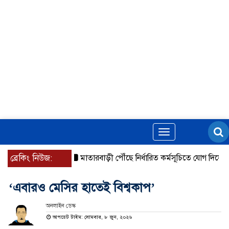
Toggle
navigation
ব্রেকিং নিউজ:
মাতারবাড়ী পৌঁছে নির্ধারিত কর্মসূচিতে যোগ দিয়েছেন প্রধানমন
‘এবারও মেসির হাতেই বিশ্বকাপ’
অনলাইন ডেস্ক
আপডেট টাইম: সোমবার, ৮ জুন, ২০২৬