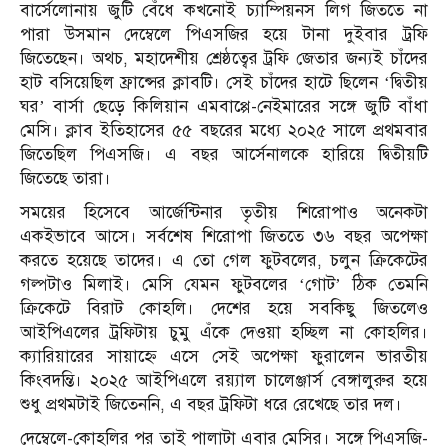
বার্সেলোনায় জুটি বেঁধে কখনোই চ্যাম্পিয়নস লিগ জিততে না
পারা উসমান দেম্বেলে পিএসজির হয়ে টানা দুইবার ট্রফি
জিতেছেন। অথচ, মহাদেশীয় শ্রেষ্ঠত্বের ট্রফি জেতার জন্যই চাঁদের
হাট বসিয়েছিল ফ্রান্সের ক্লাবটি। সেই চাঁদের হাটে ছিলেন ‘দ্বিতীয়
ঘর’ বার্সা ছেড়ে কিলিয়ান এমবাপ্পে-নেইমারের সঙ্গে জুটি বাঁধা
মেসি। ক্লাব ইতিহাসের ৫৫ বছরের মধ্যে ২০২৫ সালে প্রথমবার
জিতেছিল পিএসজি। এ বছর আর্সেনালকে হারিয়ে দ্বিতীয়টি
জিতেছে তারা।
সময়ের হিসেবে আর্জেন্টিনার তৃতীয় শিরোপাও অনেকটা
একইভাবে আসে। সর্বশেষ শিরোপা জিততে ৩৬ বছর অপেক্ষা
করতে হয়েছে তাদের। এ তো গেল ফুটবলের, চলুন ক্রিকেটের
গল্পটাও মিলাই। মেসি যেমন ফুটবলের ‘গোট’ ঠিক তেমনি
ক্রিকেটে বিরাট কোহলি। দেশের হয়ে সবকিছু জিতলেও
আইপিএলের ট্রফিটায় চুমু এঁকে দেওয়া হচ্ছিল না কোহলির।
ক্যারিয়ারের সায়াহ্নে এসে সেই অপেক্ষা ফুরালেন ভারতীয়
কিংবদন্তি। ২০২৫ আইপিএলে রয়্যাল চালেঞ্জার্স বেঙ্গালুরুর হয়ে
শুধু প্রথমটাই জিতেননি, এ বছর ট্রফিটা ধরে রেখেছে তার দল।
দেম্বেলে-কোহলির পর তাই পালাটা এবার মেসির। সঙ্গে পিএসজি-