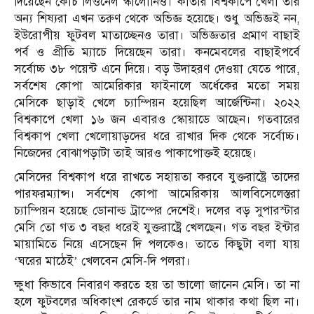
দিয়েছেন কোচ লিওনেল স্কালোনিও। কাতার বিশ্বকাপে খেলা তার
অন্য শিষ্যরা এখন তরুণ থেকে অভিজ্ঞ হয়েছে। শুধু অভিজ্ঞই নন,
ইউরোপীয় ফুটবল মাতাচ্ছেনও তারা। অভিজ্ঞতার প্রমাণ বাছাই
পর্ব ও প্রীতি ম্যাচে দিয়েছেন তারা। কনমেবলের বাছাইপর্বে
সর্বোচ্চ ৩৮ পয়েন্ট এনে দিয়ে। বড় উদাহরণ দেওয়া যেতে পারে,
সর্বশেষ কোপা আমেরিকার ফাইনালে অর্ধেকের মতো সময়
মেসিকে ছাড়াই খেলে চ্যাম্পিয়ন হয়েছিল আর্জেন্টিনা। ২০২২
বিশ্বকাপে খেলা ১৬ জন এবারও স্কোয়াডে আছেন। গতবারের
বিশ্বকাপ খেলা খেলোয়াড়দের ধরে রাখার দিক থেকে সর্বোচ্চ।
নিজেদের বোঝাপড়াটা তাই আরও পাকাপোক্তই হয়েছে।
মেসিদের বিশ্বকাপ ধরে রাখতে সহায়তা করবে যুক্তরাষ্ট্রে তাদের
পারফরম্যান্স। সর্বশেষ কোপা আমেরিকায় আলবিসেলেস্তরা
চ্যাম্পিয়ন হয়েছে ডোনাল্ড ট্রাম্পের দেশেই। দলের বড় সুপারস্টার
মেসি তো গত ৩ বছর ধরেই যুক্তরাষ্ট্রে খেলছেন। গত বছর ইন্টার
মায়ামিতে নিয়ে এসেছেন দি পলকেও। তাতে কিছুটা বলা যায়
‘ঘরের মাঠেই’ খেলবেন মেসি-দি পলরা।
ক্ষুধা কিভাবে নিবারণ করতে হয় তা ভালো জানেন মেসি। তা না
হলে ফুটবলের অধিকাংশ রেকর্ডে তার নাম থাকার কথা ছিল না।