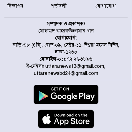
বিজ্ঞাপন
শর্তাবলী
যোগাযোগ
বিদ্যুৎ-জ্বালানি খাতে অস্থিরতা তৈরির
চেষ্টা করছে একটি চক্র : প্রধানমন্ত্রী
সম্পাদক ও প্রকাশকঃ
মোহাম্মদ তারেকউজ্জামান খান
যোগাযোগ:
টাইফুন ‘ডলফিনের’ আঘাতে জাপানে
বাড়ি-৩৮ (৪বি), রোড-০৯, সেক্টর-১১, উত্তরা মডেল টাউন,
৫ আহত, চীনে বন্দর বন্ধ
ঢাকা-১২৩০
মোবাইল
-০১৯৭২ ২৬৩৮৯৬
ই-মেইলঃ uttaranews13@gmail.com,
চিকিৎসা খাতে জিডিপির ৫ শতাংশ
uttaranewsbd24@gmail.com
বরাদ্দের ঘোষণা স্থানীয় সরকার মন্ত্রীর
জুলাই জাদুঘর ঘুরে দেখলেন এনসিপি
নেতারা
যুক্তরাষ্ট্রে দাবানল নেভাতে গিয়ে
হেলিকপ্টার বিধ্বস্ত, নিহত ১