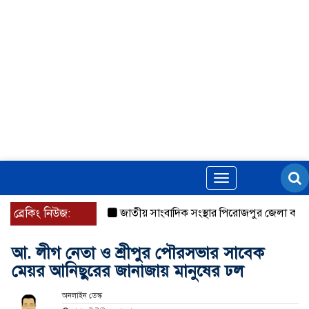
Toggle
navigation
ব্রেকিং নিউজ:
জাতীয় সাংবাদিক সংস্থার পিরোজপুর জেলা কমিটি অ
আ. লীগ নেতা ও শ্রীপুর পৌরসভার সাবেক
মেয়র আনিছুরের জানাজায় মানুষের ঢল
অনলাইন ডেস্ক