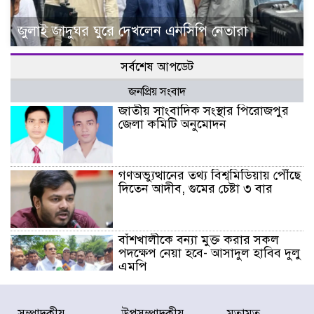
জুলাই জাদুঘর ঘুরে দেখলেন এনসিপি নেতারা
সর্বশেষ আপডেট
জনপ্রিয় সংবাদ
জাতীয় সাংবাদিক সংস্থার পিরোজপুর
জেলা কমিটি অনুমোদন
গণঅভ্যুত্থানের তথ্য বিশ্বমিডিয়ায় পৌঁছে
দিতেন আদীব, গুমের চেষ্টা ৩ বার
বাঁশখালীকে বন্যা মুক্ত করার সকল
পদক্ষেপ নেয়া হবে- আসাদুল হাবিব দুলু
এমপি
বিদ্যুৎ-জ্বালানি খাতে অস্থিরতা তৈরির
সম্পাদকীয়
উপসম্পাদকীয়
মতামত