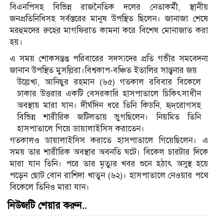
বিএনপিসহ বিভিন্ন রাজনৈতিক দলের নেতাকর্মী, স্থানীয়
জনপ্রতিনিধিসহ সর্বস্তরের মানুষ উপস্থিত ছিলেন। জানাজা শেষে
মরহুমদের রুহের মাগফিরাত কামনা করে বিশেষ মোনাজাত করা
হয়।
এ সময় শোকসন্তপ্ত পরিবারের সদস্যদের প্রতি গভীর সমবেদনা
জানান উপস্থিত মুসল্লিরা।বিশ্বকাপ-বঞ্চিত ইতালির সান্ত্বনার জয়
উল্লেখ্য, আনিছুর রহমান (৬৫) গতকাল রবিবার বিকেলে
ঢাকার উত্তরার একটি বেসরকারি হাসপাতালে চিকিৎসাধীন
অবস্থায় মারা যান। দীর্ঘদিন ধরে তিনি কিডনি, হৃদ্‌রোগসহ
বিভিন্ন শারীরিক জটিলতায় ভুগছিলেন। নিয়মিত তিনি
হাসপাতালে গিয়ে ডায়ালাইসিস করাতেন।
গতকালও ডায়ালাইসিস করাতে হাসপাতালে গিয়েছিলেন। এ
সময় তার শারীরিক অবস্থার অবনতি ঘটে। বিকেল চারটার দিকে
মারা যান তিনি। পরে তার মৃত্যুর খবর শুনে হঠাৎ অসুস্থ হয়ে
পড়েন ছোট বোন রাশিদা খাতুন (৬২)। হাসপাতালে নেওয়ার পথে
বিকেলে তিনিও মারা যান।
নিউজটি শেয়ার করুন..