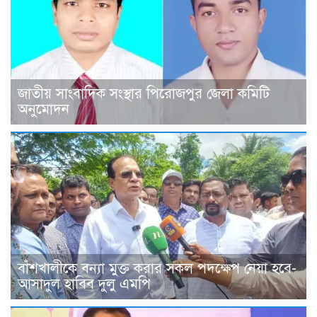
জাতীয় সাংবাদিক সংস্থার পিরোজপুর জেলা কমিটি
অনুমোদন
বাঁশখালীকে বন্যা মুক্ত করার সকল পদক্ষেপ নেয়া হবে-
আসাদুল হাবিব দুলু এমপি