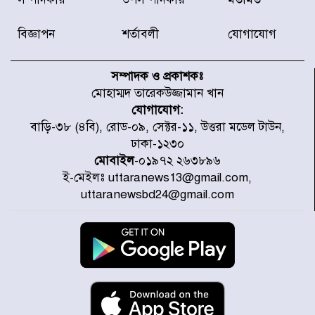
চেষ্টা করছে একটি চক্র : প্রধানমন্ত্রী
বিজ্ঞাপন
শর্তাবলী
যোগাযোগ
টাইফুন ‘ডলফিনের’ আঘাতে জাপানে
৫ আহত, চীনে বন্দর বন্ধ
সম্পাদক ও প্রকাশকঃ
মোহাম্মদ তারেকউজ্জামান খান
যোগাযোগ:
চিকিৎসা খাতে জিডিপির ৫ শতাংশ
বাড়ি-৩৮ (৪বি), রোড-০৯, সেক্টর-১১, উত্তরা মডেল টাউন,
বরাদ্দের ঘোষণা স্থানীয় সরকার মন্ত্রীর
ঢাকা-১২৩০
মোবাইল
-০১৯৭২ ২৬৩৮৯৬
ই-মেইলঃ uttaranews13@gmail.com,
জুলাই জাদুঘর ঘুরে দেখলেন এনসিপি
uttaranewsbd24@gmail.com
নেতারা
যুক্তরাষ্ট্রে দাবানল নেভাতে গিয়ে
হেলিকপ্টার বিধ্বস্ত, নিহত ১
মজুদদারের সর্বোচ্চ শাস্তি মৃত্যুদণ্ড, তাই