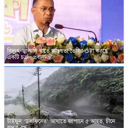
বিদ্যুৎ-জ্বালানি খাতে অস্থিরতা তৈরির চেষ্টা করছে
একটি চক্র : প্রধানমন্ত্রী
টাইফুন ‘ডলফিনের’ আঘাতে জাপানে ৫ আহত, চীনে
বন্দর বন্ধ