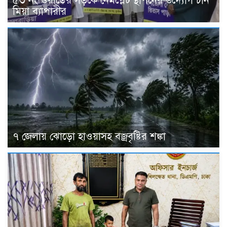
৫৩ নং ওয়ার্ডের সড়কে নেমপ্লেট স্থাপনের উদ্যোগ চান
মিয়া ব্যাপারীর
৭ জেলায় ঝোড়ো হাওয়াসহ বজ্রবৃষ্টির শঙ্কা