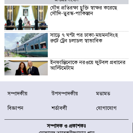
যৌথ প্রতিরক্ষা চুক্তি স্বাক্ষর করেছে
সৌদি-তুরস্ক-পাকিস্তান
সাড়ে ৭ ঘণ্টা পর ঢাকা-ময়মনসিংহ
রুটে ট্রেন চলাচল স্বাভাবিক
ইনফান্তিনোকে নরওয়ে ফুটবল প্রধানের
আল্টিমেটাম
দেশে ভারি বৃষ্টির সতর্কবার্তা, ১০
সম্পাদকীয়
উপসম্পাদকীয়
মতামত
জেলায় বন্যার পূর্বাভাস
বিজ্ঞাপন
শর্তাবলী
যোগাযোগ
৫৩ নং ওয়ার্ডের সড়কে নেমপ্লেট
স্থাপনের উদ্যোগ চান মিয়া ব্যাপারীর
সম্পাদক ও প্রকাশকঃ