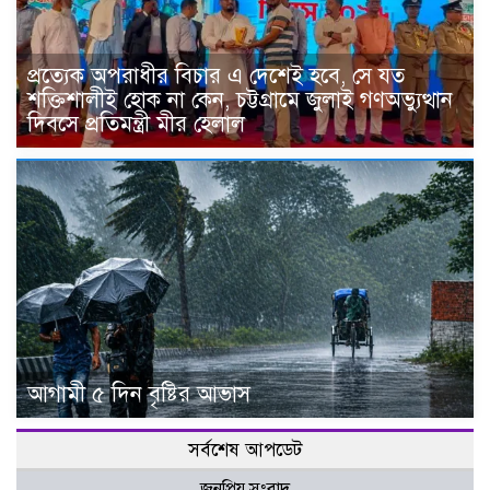
প্রত্যেক অপরাধীর বিচার এ দেশেই হবে, সে যত
শক্তিশালীই হোক না কেন, চট্টগ্রামে জুলাই গণঅভ্যুত্থান
দিবসে প্রতিমন্ত্রী মীর হেলাল
আগামী ৫ দিন বৃষ্টির আভাস
সর্বশেষ আপডেট
জনপ্রিয় সংবাদ