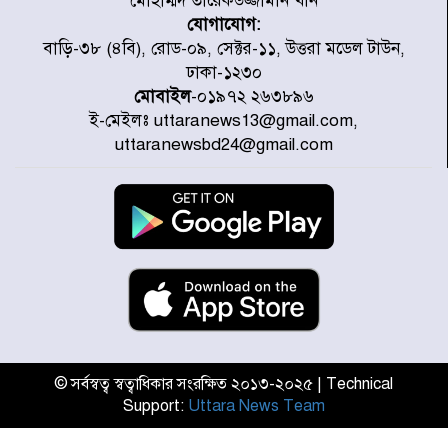
মোহাম্মদ তারেকউজ্জামান খান
যোগাযোগ:
৭ জেলায় ঝোড়ো হাওয়াসহ বজ্রবৃষ্টির
বাড়ি-৩৮ (৪বি), রোড-০৯, সেক্টর-১১, উত্তরা মডেল টাউন,
শঙ্কা
ঢাকা-১২৩০
মোবাইল
-০১৯৭২ ২৬৩৮৯৬
ই-মেইলঃ uttaranews13@gmail.com,
বগুড়া ও সিলেটে সড়ক দুর্ঘটনায় নিহত
uttaranewsbd24@gmail.com
১৫
জুলাইয়ে দেশজুড়ে ৪৫৮টি সড়ক
দুর্ঘটনায় ৪১৬ জন নিহত হয়েছেন
হারিয়ে যাওয়া শিশুকে পরিবারের কাছে
ফিরিয়ে প্রশংসায় ভাসছেন খিলক্ষেত
থানার ওসি
© সর্বস্বত্ব স্বত্বাধিকার সংরক্ষিত ২০১৩-২০২৫ | Technical
Support:
Uttara News Team
আজ থেকে উন্মুক্ত ‘জুলাই গণঅভ্যুত্থান
স্মৃতি জাদুঘর