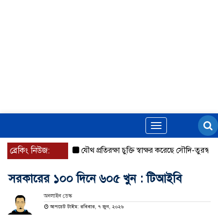
Toggle
navigation
ব্রেকিং নিউজ:
যৌথ প্রতিরক্ষা চুক্তি স্বাক্ষর করেছে সৌদি-তুরস্ক-পাকিস্তা
সরকারের ১০০ দিনে ৬০৫ খুন : টিআইবি
অনলাইন ডেস্ক
আপডেট টাইম: রবিবার, ৭ জুন, ২০২৬