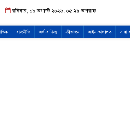
রবিবার, ০৯ অগাস্ট ২০২৬, ০৫:২৯ অপরাহ্ন
জাতিক
রাজনীতি
অর্থ-বাণিজ্য
ক্রীড়াঙ্গন
আইন-আদালত
সারা 