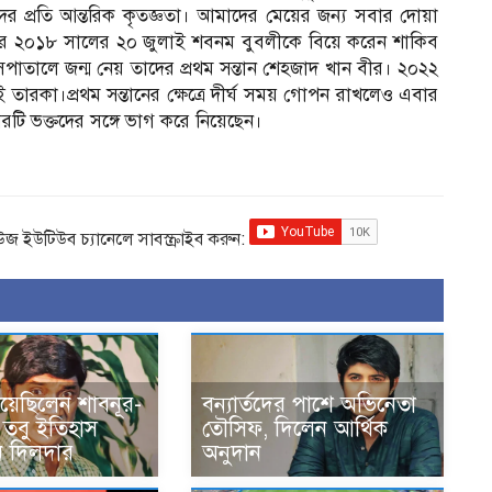
র প্রতি আন্তরিক কৃতজ্ঞতা। আমাদের মেয়ের জন্য সবার দোয়া
দের পর ২০১৮ সালের ২০ জুলাই শবনম বুবলীকে বিয়ে করেন শাকিব
হাসপাতালে জন্ম নেয় তাদের প্রথম সন্তান শেহজাদ খান বীর। ২০২২
ই তারকা।প্রথম সন্তানের ক্ষেত্রে দীর্ঘ সময় গোপন রাখলেও এবার
বরটি ভক্তদের সঙ্গে ভাগ করে নিয়েছেন।
িউজ ইউটিউব চ্যানেলে সাবস্ক্রাইব করুন:
িয়েছিলেন শাবনূর-
বন্যার্তদের পাশে অভিনেতা
 তবু ইতিহাস
তৌসিফ, দিলেন আর্থিক
ন দিলদার
অনুদান