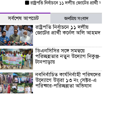
রাষ্ট্রপতি নির্বাচনে ১১ দলীয় জোটের প্রার্থী কর্নেল অলি আহমদ
ড
সর্বশেষ আপডেট
জনপ্রিয় সংবাদ
রাষ্ট্রপতি নির্বাচনে ১১ দলীয়
জোটের প্রার্থী কর্নেল অলি আহমদ
ডিএনসিসির সঙ্গে সমন্বয়ে
পরিচ্ছন্নতার নতুন উদ্যোগ নিকুঞ্জ-
টানপাড়ায়
নবনির্বাচিত কার্যনির্বাহী পরিষদের
উদ্যোগে উত্তরা ১৩ নং সেক্টর-এ
পরিষ্কার-পরিচ্ছন্নতা অভিযান
ডিএমপির অভিযানে ২৪ ঘণ্টায়
গ্রেপ্তার ৫০৪, উদ্ধার মাদক-অস্ত্র
সন্দ্বীপের চরে বিপদে পড়া কচ্ছপ
উদ্ধার সাগরে অবমুক্ত