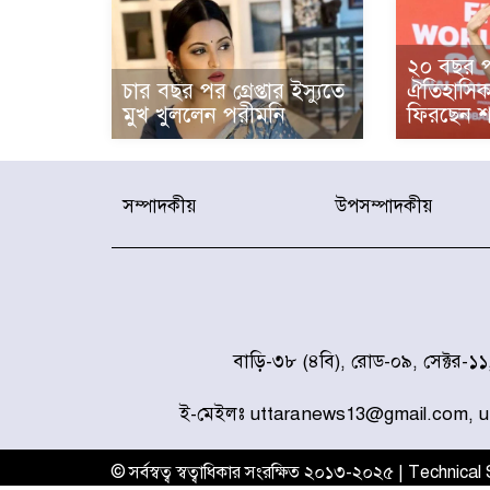
২০ বছর 
চার বছর পর গ্রেপ্তার ইস্যুতে
ঐতিহাসিক
মুখ খুললেন পরীমনি
ফিরছেন শ
সম্পাদকীয়
উপসম্পাদকীয়
বাড়ি-৩৮ (৪বি), রোড-০৯, সেক্টর-১
ই-মেইলঃ uttaranews13@gmail.com, 
© সর্বস্বত্ব স্বত্বাধিকার সংরক্ষিত ২০১৩-২০২৫ | Technica