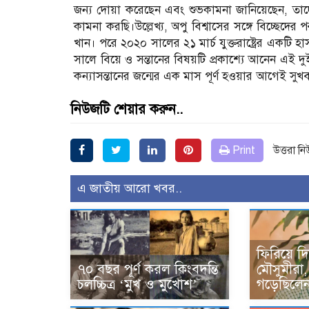
জন্য দোয়া করেছেন এবং শুভকামনা জানিয়েছেন, তাদে
কামনা করছি।উল্লেখ্য, অপু বিশ্বাসের সঙ্গে বিচ্ছে
খান। পরে ২০২০ সালের ২১ মার্চ যুক্তরাষ্ট্রের একটি 
সালে বিয়ে ও সন্তানের বিষয়টি প্রকাশ্যে আনেন এই দু
কন্যাসন্তানের জন্মের এক মাস পূর্ণ হওয়ার আগেই সুখ
নিউজটি শেয়ার করুন..
Print
উত্তরা ন
এ জাতীয় আরো খবর..
ফিরিয়ে দ
৭০ বছর পূর্ণ করল কিংবদন্তি
মৌসুমীরা,
চলচ্চিত্র ‘মুখ ও মুখোশ’
গড়েছিলে