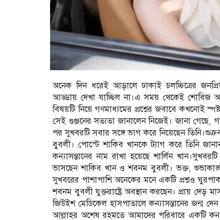
অনেক দিন ধরেই আড়ালে ঢাকাই চলচ্চিত্রের জনপ্রি
আড্ডায় দেখা যাচ্ছিল না।এ সময় থেকেই শোবিজ অঙ্গন
বিষয়টি নিয়ে গণমাধ্যমের প্রশ্নের জবাবে কখনোই স্প
সেই গুঞ্জনের সত্যতা জানালেন নিজেই। জানা গেছে, গ
পর সুখবরটি সবার সঙ্গে ভাগ করে নিয়েছেন তিনি।শুক্র
বুবলী। পোস্টে শাকিব খানকে ট্যাগ করে তিনি জান
কন্যাসন্তানের নাম রাখা হয়েছে শার্লিন খান।সুখবর
ভাসছেন শাকিব খান ও শবনম বুবলী। ভক্ত, শুভাকাঙ্ক
সুখবরের পাশাপাশি অনেকের মনে একটি প্রশ্নও ঘুরপাক
শবনম বুবলী যুক্তরাষ্ট্রে অবস্থান করছেন। প্রায় দে
জিউইশ মেডিকেল হাসপাতালে কন্যাসন্তানের জন্ম দেন
আল্লাহর অশেষ রহমতে আমাদের পরিবারে একটি কন্যা