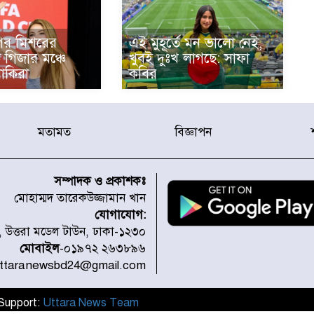
পর মিশরের
এই মুহূর্তে মন ভালো নেই,
 গিজার মঞ্চে
খুবই দুঃখ লাগছে: সাফা
াকিরা
কবির
মতামত
বিজ্ঞাপন
সম্পাদক ও প্রকাশকঃ
মোহাম্মদ তারেকউজ্জামান খান
যোগাযোগ:
১, উত্তরা মডেল টাউন, ঢাকা-১২৩০
মোবাইল
-০১৯৭২ ২৬৩৮৯৬
uttaranewsbd24@gmail.com
l Support:
Uttara News Team