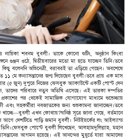
য় নায়িকা শবনম বুবলী। তাকে কোনো শুটিং, অনুষ্ঠান কিংবা
ে গুঞ্জন ওঠে, দ্বিতীয়বারের মতো মা হতে যাচ্ছেন তিনি।তবে
ষ্ট কিছু বলেননি অভিনেত্রী, বরাবরই তা এড়িয়ে গেছেন। অবশেষে
ত ১১ মে কন্যাসন্তানের জন্ম দিয়েছেন বুবলী।তবে প্রায় এক মাস
বার (৫ জুন) দুপুরে নিজের ফেসবুক অ্যাকাউন্টে একটি পোস্ট দেন
ান, তাদের পরিবারে নতুন অতিথি এসেছে। এই তারকা দম্পতির
টি প্রকাশের পর থেকেই সামাজিক যোগাযোগ মাধ্যমে শুভেচ্ছায়
্ষী এবং সহকর্মীরা নবজাতকের জন্য শুভকামনা জানাচ্ছেন।তবে
 খাচ্ছে—বুবলী এখন কোথায়?ঘনিষ্ঠ সূত্রে জানা গেছে, বর্তমানে
ড় মাস আগে দেশটিতে পাড়ি জমান বুবলী। নিউইয়র্কের লং আইল্যান্ড
 তিনি।ফেসবুক পোস্টে বুবলী লিখেছেন, আলহামদুলিল্লাহ, মহান
সন্তানের আগমন হয়েছে। এই আনন্দের মুহূর্তে যারা আমাদের