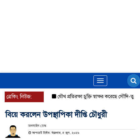
Toggle
navigation
ব্রেকিং নিউজ:
যৌথ প্রতিরক্ষা চুক্তি স্বাক্ষর করেছে সৌদি-তুরস্ক-পাকি
বিয়ে করলেন উপস্থাপিকা দীপ্তি চৌধুরী
অনলাইন ডেস্ক
আপডেট টাইম: শুক্রবার, ৫ জুন, ২০২৬