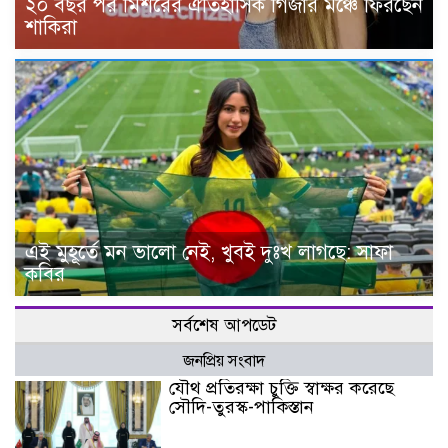
২০ বছর পর মিশরের ঐতিহাসিক গিজার মঞ্চে ফিরছেন
শাকিরা
এই মুহূর্তে মন ভালো নেই, খুবই দুঃখ লাগছে: সাফা
কবির
সর্বশেষ আপডেট
জনপ্রিয় সংবাদ
যৌথ প্রতিরক্ষা চুক্তি স্বাক্ষর করেছে
সৌদি-তুরস্ক-পাকিস্তান