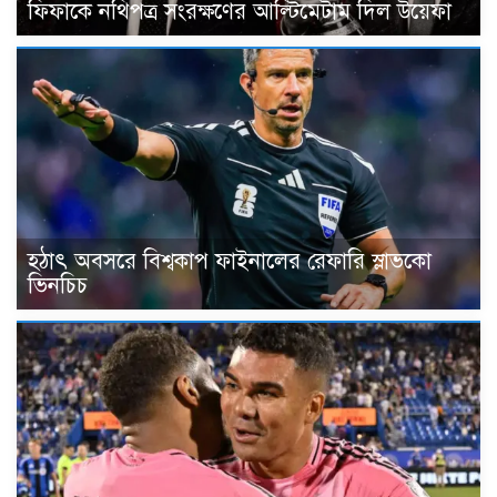
ফিফাকে নথিপত্র সংরক্ষণের আল্টিমেটাম দিল উয়েফা
হঠাৎ অবসরে বিশ্বকাপ ফাইনালের রেফারি স্লাভকো
ভিনচিচ