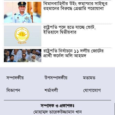
বিমানবাহিনীর উইং কমান্ডার সাইফুর
রহমানের বিরুদ্ধে গ্রেপ্তারি পরোয়ানা
রাষ্ট্রপতি পদে হতে যাচ্ছে ভোট,
ইতিহাসে দ্বিতীয়বার
রাষ্ট্রপতি নির্বাচনে ১১ দলীয় জোটের
প্রার্থী কর্নেল অলি আহমদ
ডিএনসিসির সঙ্গে সমন্বয়ে পরিচ্ছন্নতার
সম্পাদকীয়
উপসম্পাদকীয়
মতামত
নতুন উদ্যোগ নিকুঞ্জ-টানপাড়ায়
বিজ্ঞাপন
শর্তাবলী
যোগাযোগ
নবনির্বাচিত কার্যনির্বাহী পরিষদের
উদ্যোগে উত্তরা ১৩ নং সেক্টর-এ
সম্পাদক ও প্রকাশকঃ
পরিষ্কার-পরিচ্ছন্নতা অভিযান
মোহাম্মদ তারেকউজ্জামান খান