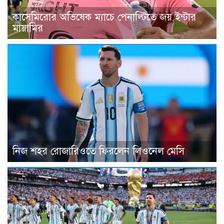
কাসেমিরোর অভিষেক ম্যাচে পেনাল্টিতে জয় ইন্টার
মায়ামির
নিজ শহর রোজারিওতে ফিরলেন লিওনেল মেসি