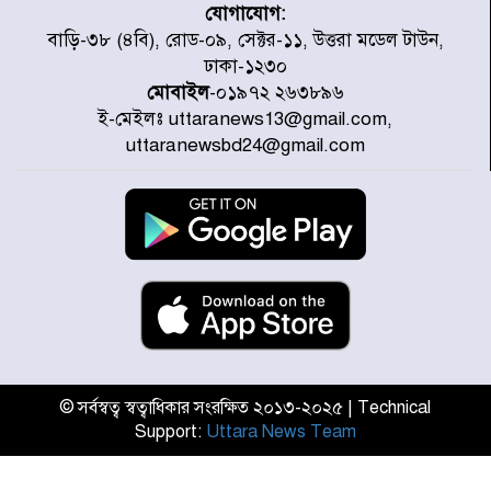
যোগাযোগ:
ডিএমপির অভিযানে ২৪ ঘণ্টায় গ্রেপ্তার
বাড়ি-৩৮ (৪বি), রোড-০৯, সেক্টর-১১, উত্তরা মডেল টাউন,
৫০৪, উদ্ধার মাদক-অস্ত্র
ঢাকা-১২৩০
মোবাইল
-০১৯৭২ ২৬৩৮৯৬
ই-মেইলঃ uttaranews13@gmail.com,
সন্দ্বীপের চরে বিপদে পড়া কচ্ছপ উদ্ধার
uttaranewsbd24@gmail.com
সাগরে অবমুক্ত
মাতারবাড়ী পৌঁছে নির্ধারিত কর্মসূচিতে
যোগ দিয়েছেন প্রধানমন্ত্রী
জাতীয় সাংবাদিক সংস্থার পিরোজপুর
জেলা কমিটি অনুমোদন
© সর্বস্বত্ব স্বত্বাধিকার সংরক্ষিত ২০১৩-২০২৫ | Technical
Support:
Uttara News Team
গণঅভ্যুত্থানের তথ্য বিশ্বমিডিয়ায় পৌঁছে
দিতেন আদীব, গুমের চেষ্টা ৩ বার