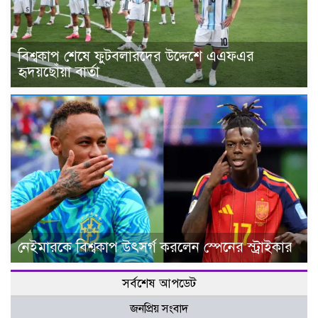
বিশ্বকাপ শেষে ফুটবলারদের উদ্দেশে এএফএর
হৃদয়ছোঁয়া বার্তা
নেইমারকে বিশ্বকাপ উৎসর্গ করলেন স্পেনের স্ট্রাইকার
সর্বশেষ আপডেট
জনপ্রিয় সংবাদ