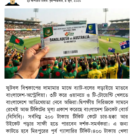
আপডেট টাইম: বৃহস্পতিবার, ৪ জুন, ২০২৬
ফুটবল বিশ্বকাপের দামামার মাঝে ব্যাট-বলের লড়াইয়ে মাতবে
বাংলাদেশ-অস্ট্রেলিয়া। ৩টি করে ওয়ানডে ও টি-টোয়েন্টি খেলতে
বাংলাদেশে আতিথেয়তা নেবে অজিরা।দ্বিপক্ষীয় সিরিজকে সামনে
রেখেই আজ টিকিটের মূল্য প্রকাশ করেছে বাংলাদেশ ক্রিকেট বোর্ড
(বিসিবি)। সর্বনিম্ন ২০০ টাকায় টিকিট কেটে চার-ছক্কা আর
উইকেট পড়ার সাক্ষী হতে পারবেন দর্শক-সমর্থকরা। এ জন্য
কাটতে হবে মিরপুরের পূর্ব গ্যালারির টিকিট।৪০০ টাকায় খেলা