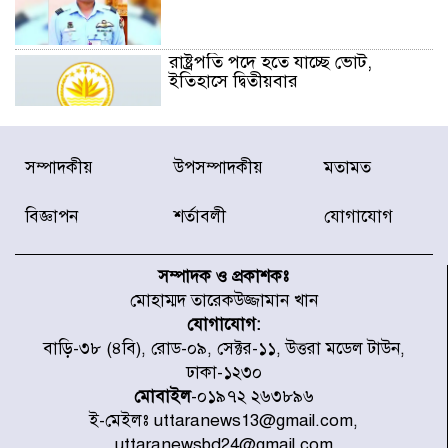
রাষ্ট্রপতি পদে হতে যাচ্ছে ভোট,
ইতিহাসে দ্বিতীয়বার
রাষ্ট্রপতি নির্বাচনে ১১ দলীয় জোটের
সম্পাদকীয়
উপসম্পাদকীয়
মতামত
প্রার্থী কর্নেল অলি আহমদ
বিজ্ঞাপন
শর্তাবলী
যোগাযোগ
ডিএনসিসির সঙ্গে সমন্বয়ে পরিচ্ছন্নতার
নতুন উদ্যোগ নিকুঞ্জ-টানপাড়ায়
সম্পাদক ও প্রকাশকঃ
মোহাম্মদ তারেকউজ্জামান খান
যোগাযোগ:
নবনির্বাচিত কার্যনির্বাহী পরিষদের
বাড়ি-৩৮ (৪বি), রোড-০৯, সেক্টর-১১, উত্তরা মডেল টাউন,
উদ্যোগে উত্তরা ১৩ নং সেক্টর-এ
ঢাকা-১২৩০
পরিষ্কার-পরিচ্ছন্নতা অভিযান
মোবাইল
-০১৯৭২ ২৬৩৮৯৬
ই-মেইলঃ uttaranews13@gmail.com,
ডিএমপির অভিযানে ২৪ ঘণ্টায় গ্রেপ্তার
uttaranewsbd24@gmail.com