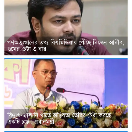
গণঅভ্যুত্থানের তথ্য বিশ্বমিডিয়ায় পৌঁছে দিতেন আদীব,
গুমের চেষ্টা ৩ বার
বিদ্যুৎ-জ্বালানি খাতে অস্থিরতা তৈরির চেষ্টা করছে
একটি চক্র : প্রধানমন্ত্রী