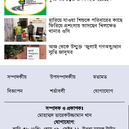
হারিয়ে যাওয়া শিশুকে পরিবারের কাছে
ফিরিয়ে প্রশংসায় ভাসছেন খিলক্ষেত
থানার ওসি
আজ থেকে উন্মুক্ত ‘জুলাই গণঅভ্যুত্থান
স্মৃতি জাদুঘর
রাজধানীর উত্তরা আঞ্চলিক পাসপোর্ট
সম্পাদকীয়
উপসম্পাদকীয়
মতামত
অফিসের সামনে দালাল চক্রের ১৩ জন
সদস্যকে বিভিন্ন মেয়াদে সাজা প্রদান
করেছে র‌্যাব-১
বিজ্ঞাপন
শর্তাবলী
যোগাযোগ
হরমুজ প্রণালি নিয়ে ওমানের সঙ্গে চুক্তি
চূড়ান্ত পর্যায়ে : ইরান
সম্পাদক ও প্রকাশকঃ
মোহাম্মদ তারেকউজ্জামান খান
যোগাযোগ:
প্রত্যেক অপরাধীর বিচার এ দেশেই