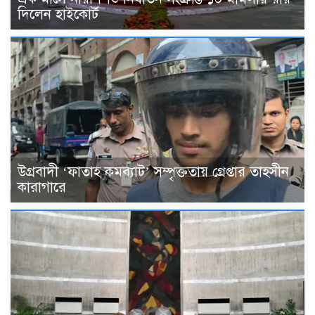
দিলেন হাইকোর্ট
উগ্রবাদী ‘ফাতাহ কমব্যাট’ সম্পৃক্ততায় গ্রেপ্তার তাহসীন
কারাগারে