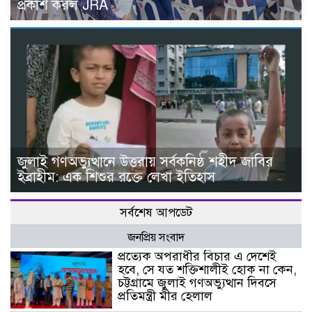
প্রকাশ করল JRA
জুলাই গণঅভ্যুত্থানে উত্তরায় সর্বকনিষ্ঠ শহীদ জাবির
ইব্রাহীম: এক শিশুর রক্তে লেখা ইতিহাস
সর্বশেষ আপডেট
জনপ্রিয় সংবাদ
প্রত্যেক অপরাধীর বিচার এ দেশেই
হবে, সে যত শক্তিশালীই হোক না কেন,
চট্টগ্রামে জুলাই গণঅভ্যুত্থান দিবসে
প্রতিমন্ত্রী মীর হেলাল