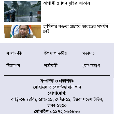
আগামী ৫ দিন বৃষ্টির আভাস
হাসিনার বক্তব্য প্রচারে ভারতের সমর্থন
নেই
জুলাই গণঅভ্যুত্থানে আহত যোদ্ধা
সম্পাদকীয়
উপসম্পাদকীয়
মতামত
মিতুর খোঁজ নিলেন প্রধানমন্ত্রী
বিজ্ঞাপন
শর্তাবলী
যোগাযোগ
উত্তরায় জুলাই গণঅভ্যুত্থানের ৯২
শহীদের তালিকা প্রকাশ করল JRA
সম্পাদক ও প্রকাশকঃ
মোহাম্মদ তারেকউজ্জামান খান
যোগাযোগ:
জুলাই গণঅভ্যুত্থানে উত্তরায় সর্বকনিষ্ঠ
বাড়ি-৩৮ (৪বি), রোড-০৯, সেক্টর-১১, উত্তরা মডেল টাউন,
শহীদ জাবির ইব্রাহীম: এক শিশুর রক্তে
ঢাকা-১২৩০
লেখা ইতিহাস
মোবাইল
-০১৯৭২ ২৬৩৮৯৬