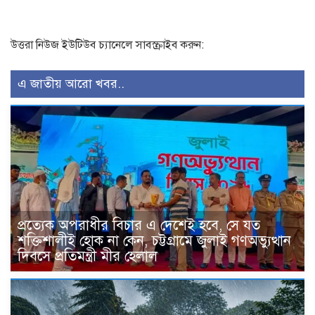
উত্তরা নিউজ ইউটিউব চ্যানেলে সাবস্ক্রাইব করুন:
এ জাতীয় আরো খবর..
প্রত্যেক অপরাধীর বিচার এ দেশেই হবে, সে যত
শক্তিশালীই হোক না কেন, চট্টগ্রামে জুলাই গণঅভ্যুত্থান
দিবসে প্রতিমন্ত্রী মীর হেলাল