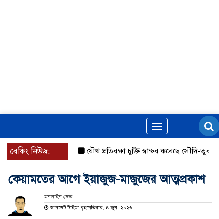
Toggle
navigation
ব্রেকিং নিউজ:
যৌথ প্রতিরক্ষা চুক্তি স্বাক্ষর করেছে সৌদি-তুরস্ক-পাকিস্
কেয়ামতের আগে ইয়াজুজ-মাজুজের আত্মপ্রকাশ
অনলাইন ডেস্ক
আপডেট টাইম: বৃহস্পতিবার, ৪ জুন, ২০২৬