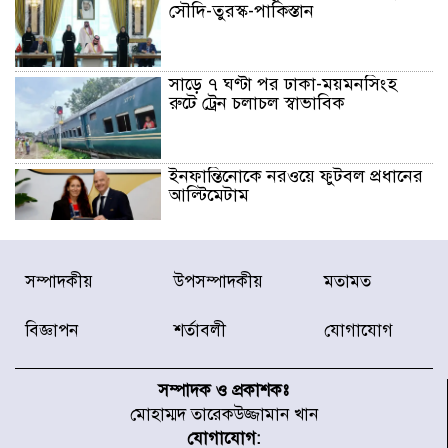
সৌদি-তুরস্ক-পাকিস্তান
সাড়ে ৭ ঘণ্টা পর ঢাকা-ময়মনসিংহ
রুটে ট্রেন চলাচল স্বাভাবিক
ইনফান্তিনোকে নরওয়ে ফুটবল প্রধানের
আল্টিমেটাম
দেশে ভারি বৃষ্টির সতর্কবার্তা, ১০
সম্পাদকীয়
উপসম্পাদকীয়
মতামত
জেলায় বন্যার পূর্বাভাস
বিজ্ঞাপন
শর্তাবলী
যোগাযোগ
৫৩ নং ওয়ার্ডের সড়কে নেমপ্লেট
স্থাপনের উদ্যোগ চান মিয়া ব্যাপারীর
সম্পাদক ও প্রকাশকঃ
মোহাম্মদ তারেকউজ্জামান খান
যোগাযোগ: