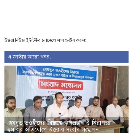
উত্তরা নিউজ ইউটিউব চ্যানেলে সাবস্ক্রাইব করুন:
এ জাতীয় আরো খবর..
হেযবুত তওহীদের বিরুদ্ধে অপপ্রচার ও নিরাপত্তা
হুমকির অভিযোগে উত্তরায় সংবাদ সম্মেলন