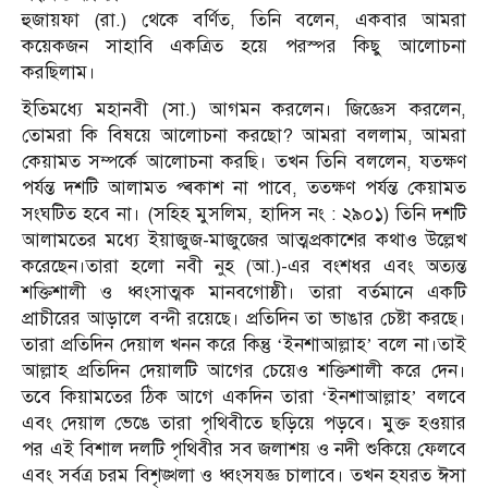
হুজায়ফা (রা.) থেকে বর্ণিত, তিনি বলেন, একবার আমরা
কয়েকজন সাহাবি একত্রিত হয়ে পরস্পর কিছু আলোচনা
করছিলাম।
ইতিমধ্যে মহানবী (সা.) আগমন করলেন। জিজ্ঞেস করলেন,
তোমরা কি বিষয়ে আলোচনা করছো? আমরা বললাম, আমরা
কেয়ামত সম্পর্কে আলোচনা করছি। তখন তিনি বললেন, যতক্ষণ
পর্যন্ত দশটি আলামত প্ৰকাশ না পাবে, ততক্ষণ পর্যন্ত কেয়ামত
সংঘটিত হবে না। (সহিহ মুসলিম, হাদিস নং : ২৯০১) তিনি দশটি
আলামতের মধ্যে ইয়াজুজ-মাজুজের আত্মপ্রকাশের কথাও উল্লেখ
করেছেন।তারা হলো নবী নুহ (আ.)-এর বংশধর এবং অত্যন্ত
শক্তিশালী ও ধ্বংসাত্মক মানবগোষ্ঠী। তারা বর্তমানে একটি
প্রাচীরের আড়ালে বন্দী রয়েছে। প্রতিদিন তা ভাঙার চেষ্টা করছে।
তারা প্রতিদিন দেয়াল খনন করে কিন্তু ‘ইনশাআল্লাহ’ বলে না।তাই
আল্লাহ প্রতিদিন দেয়ালটি আগের চেয়েও শক্তিশালী করে দেন।
তবে কিয়ামতের ঠিক আগে একদিন তারা ‘ইনশাআল্লাহ’ বলবে
এবং দেয়াল ভেঙে তারা পৃথিবীতে ছড়িয়ে পড়বে। মুক্ত হওয়ার
পর এই বিশাল দলটি পৃথিবীর সব জলাশয় ও নদী শুকিয়ে ফেলবে
এবং সর্বত্র চরম বিশৃঙ্খলা ও ধ্বংসযজ্ঞ চালাবে। তখন হযরত ঈসা