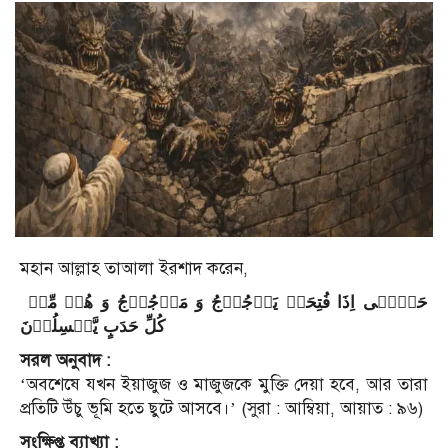
মহান আল্লাহ তাআলা ইরশাদ করেন,
حَتّٰۤی اِذَا فُتِحَتۡ یَاۡجُوۡجُ وَ مَاۡجُوۡجُ وَ هُمۡ مِّنۡ
كُلِّ حَدَبٍ یَّنۡسِلُوۡنَ
সরল অনুবাদ :
‘অবশেষে যখন ইয়াজুজ ও মাজুজকে মুক্তি দেয়া হবে, আর তারা
প্রতিটি উঁচু ভূমি হতে ছুটে আসবে।’ (সুরা : আম্বিয়া, আয়াত : ৯৬)
সংক্ষিপ্ত ব্যাখ্যা :