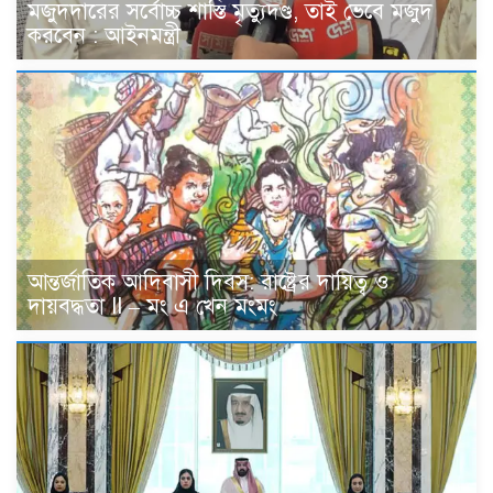
মজুদদারের সর্বোচ্চ শাস্তি মৃত্যুদণ্ড, তাই ভেবে মজুদ
করবেন : আইনমন্ত্রী
আন্তর্জাতিক আদিবাসী দিবস: রাষ্ট্রের দায়িত্ব ও
দায়বদ্ধতা II – মং এ খেন মংমং