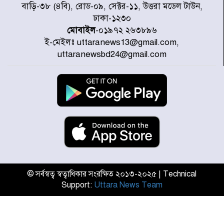
সাড়ে ৭ ঘণ্টা পর ঢাকা-ময়মনসিংহ
বাড়ি-৩৮ (৪বি), রোড-০৯, সেক্টর-১১, উত্তরা মডেল টাউন,
রুটে ট্রেন চলাচল স্বাভাবিক
ঢাকা-১২৩০
মোবাইল
-০১৯৭২ ২৬৩৮৯৬
ই-মেইলঃ uttaranews13@gmail.com,
ইনফান্তিনোকে নরওয়ে ফুটবল প্রধানের
uttaranewsbd24@gmail.com
আল্টিমেটাম
দেশে ভারি বৃষ্টির সতর্কবার্তা, ১০
জেলায় বন্যার পূর্বাভাস
৫৩ নং ওয়ার্ডের সড়কে নেমপ্লেট
স্থাপনের উদ্যোগ চান মিয়া ব্যাপারীর
© সর্বস্বত্ব স্বত্বাধিকার সংরক্ষিত ২০১৩-২০২৫ | Technical
Support:
Uttara News Team
৭ জেলায় ঝোড়ো হাওয়াসহ বজ্রবৃষ্টির
শঙ্কা