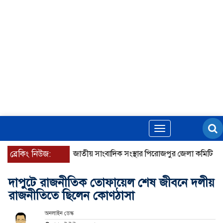
Toggle
navigation
ব্রেকিং নিউজ:
জাতীয় সাংবাদিক সংস্থার পিরোজপুর জেলা কমিটি অনুমোদ
দাপুটে রাজনীতিক তোফায়েল শেষ জীবনে দলীয়
রাজনীতিতে ছিলেন কোণঠাসা
অনলাইন ডেস্ক