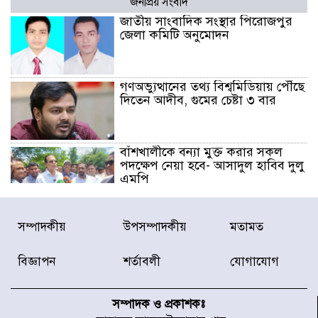
জনপ্রিয় সংবাদ
জাতীয় সাংবাদিক সংস্থার পিরোজপুর
জেলা কমিটি অনুমোদন
গণঅভ্যুত্থানের তথ্য বিশ্বমিডিয়ায় পৌঁছে
দিতেন আদীব, গুমের চেষ্টা ৩ বার
বাঁশখালীকে বন্যা মুক্ত করার সকল
পদক্ষেপ নেয়া হবে- আসাদুল হাবিব দুলু
এমপি
বিদ্যুৎ-জ্বালানি খাতে অস্থিরতা তৈরির
সম্পাদকীয়
উপসম্পাদকীয়
মতামত
চেষ্টা করছে একটি চক্র : প্রধানমন্ত্রী
বিজ্ঞাপন
শর্তাবলী
যোগাযোগ
টাইফুন ‘ডলফিনের’ আঘাতে জাপানে
৫ আহত, চীনে বন্দর বন্ধ
সম্পাদক ও প্রকাশকঃ