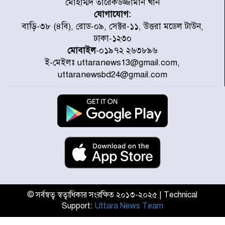
মোহাম্মদ তারেকউজ্জামান খান
যোগাযোগ:
চিকিৎসা খাতে জিডিপির ৫ শতাংশ
বাড়ি-৩৮ (৪বি), রোড-০৯, সেক্টর-১১, উত্তরা মডেল টাউন,
বরাদ্দের ঘোষণা স্থানীয় সরকার মন্ত্রীর
ঢাকা-১২৩০
মোবাইল
-০১৯৭২ ২৬৩৮৯৬
ই-মেইলঃ uttaranews13@gmail.com,
জুলাই জাদুঘর ঘুরে দেখলেন এনসিপি
uttaranewsbd24@gmail.com
নেতারা
যুক্তরাষ্ট্রে দাবানল নেভাতে গিয়ে
হেলিকপ্টার বিধ্বস্ত, নিহত ১
মজুদদারের সর্বোচ্চ শাস্তি মৃত্যুদণ্ড, তাই
ভেবে মজুদ করবেন : আইনমন্ত্রী
© সর্বস্বত্ব স্বত্বাধিকার সংরক্ষিত ২০১৩-২০২৫ | Technical
Support:
Uttara News Team
আন্তর্জাতিক আদিবাসী দিবস: রাষ্ট্রের
দায়িত্ব ও দায়বদ্ধতা II – মং এ খেন