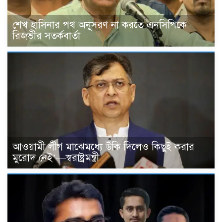
শেখ হাসিনার পথ অনুসরণ না করতে এনসিপিকে
রিজভীর সতর্কবার্তা
আওয়ামী লীগ মাঝেমধ্যে উঁকি দিলেও কিছুই করার
মুরোদ নেই’—স্বরাষ্ট্রমন্ত্রী