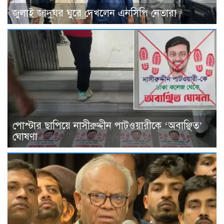
জুলাই জাদুঘর ঘুরে দেখলেন এনসিপি নেতারা
পোস্টার ছাপিয়ে নাসীরুদ্দীন পাটওয়ারীকে ‘অবাঞ্ছিত’
ঘোষণা