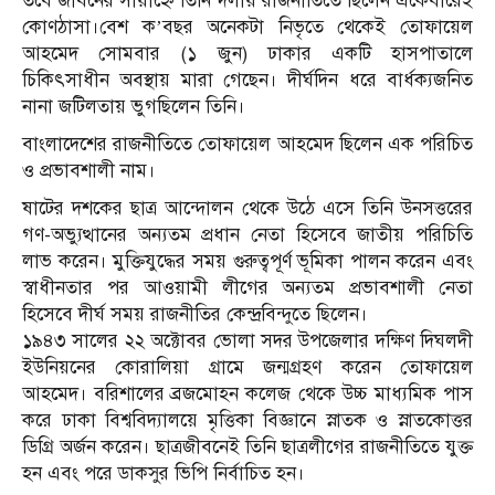
তবে জীবনের সায়াহ্নে তিনি দলীয় রাজনীতিতে ছিলেন একেবারেই
কোণঠাসা।বেশ ক’বছর অনেকটা নিভৃতে থেকেই তোফায়েল
আহমেদ সোমবার (১ জুন) ঢাকার একটি হাসপাতালে
চিকিৎসাধীন অবস্থায় মারা গেছেন। দীর্ঘদিন ধরে বার্ধক্যজনিত
নানা জটিলতায় ভুগছিলেন তিনি।
বাংলাদেশের রাজনীতিতে তোফায়েল আহমেদ ছিলেন এক পরিচিত
ও প্রভাবশালী নাম।
ষাটের দশকের ছাত্র আন্দোলন থেকে উঠে এসে তিনি উনসত্তরের
গণ-অভ্যুত্থানের অন্যতম প্রধান নেতা হিসেবে জাতীয় পরিচিতি
লাভ করেন। মুক্তিযুদ্ধের সময় গুরুত্বপূর্ণ ভূমিকা পালন করেন এবং
স্বাধীনতার পর আওয়ামী লীগের অন্যতম প্রভাবশালী নেতা
হিসেবে দীর্ঘ সময় রাজনীতির কেন্দ্রবিন্দুতে ছিলেন।
১৯৪৩ সালের ২২ অক্টোবর ভোলা সদর উপজেলার দক্ষিণ দিঘলদী
ইউনিয়নের কোরালিয়া গ্রামে জন্মগ্রহণ করেন তোফায়েল
আহমেদ। বরিশালের ব্রজমোহন কলেজ থেকে উচ্চ মাধ্যমিক পাস
করে ঢাকা বিশ্ববিদ্যালয়ে মৃত্তিকা বিজ্ঞানে স্নাতক ও স্নাতকোত্তর
ডিগ্রি অর্জন করেন। ছাত্রজীবনেই তিনি ছাত্রলীগের রাজনীতিতে যুক্ত
হন এবং পরে ডাকসুর ভিপি নির্বাচিত হন।