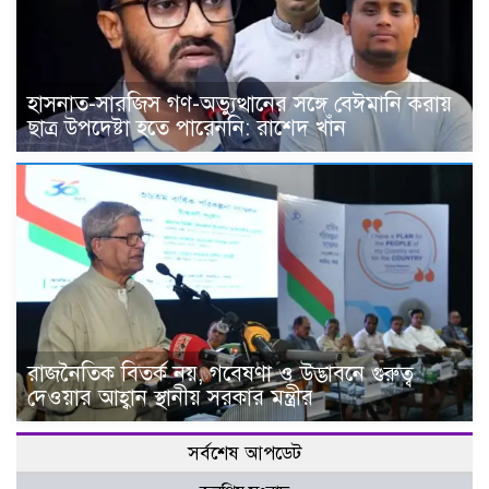
হাসনাত-সারজিস গণ-অভ্যুত্থানের সঙ্গে বেঈমানি করায়
ছাত্র উপদেষ্টা হতে পারেননি: রাশেদ খাঁন
রাজনৈতিক বিতর্ক নয়, গবেষণা ও উদ্ভাবনে গুরুত্ব
দেওয়ার আহ্বান স্থানীয় সরকার মন্ত্রীর
সর্বশেষ আপডেট