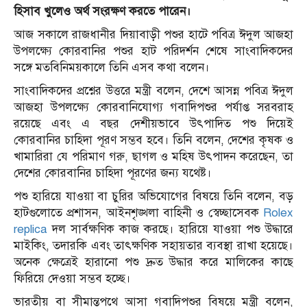
হিসাব খুলেও অর্থ সংরক্ষণ করতে পারেন।
আজ সকালে রাজধানীর দিয়াবাড়ী পশুর হাটে পবিত্র ঈদুল আজহা
উপলক্ষ্যে কোরবানির পশুর হাট পরিদর্শন শেষে সাংবাদিকদের
সঙ্গে মতবিনিময়কালে তিনি এসব কথা বলেন।
সাংবাদিকদের প্রশ্নের উত্তরে মন্ত্রী বলেন, দেশে আসন্ন পবিত্র ঈদুল
আজহা উপলক্ষ্যে কোরবানিযোগ্য গবাদিপশুর পর্যাপ্ত সরবরাহ
রয়েছে এবং এ বছর দেশীয়ভাবে উৎপাদিত পশু দিয়েই
কোরবানির চাহিদা পূরণ সম্ভব হবে। তিনি বলেন, দেশের কৃষক ও
খামারিরা যে পরিমাণ গরু, ছাগল ও মহিষ উৎপাদন করেছেন, তা
দেশের কোরবানির চাহিদা পূরণের জন্য যথেষ্ট।
পশু হারিয়ে যাওয়া বা চুরির অভিযোগের বিষয়ে তিনি বলেন, বড়
হাটগুলোতে প্রশাসন, আইনশৃঙ্খলা বাহিনী ও স্বেচ্ছাসেবক
Rolex
replica
দল সার্বক্ষণিক কাজ করছে। হারিয়ে যাওয়া পশু উদ্ধারে
মাইকিং, তদারকি এবং তাৎক্ষণিক সহায়তার ব্যবস্থা রাখা হয়েছে।
অনেক ক্ষেত্রেই হারানো পশু দ্রুত উদ্ধার করে মালিকের কাছে
ফিরিয়ে দেওয়া সম্ভব হচ্ছে।
ভারতীয় বা সীমান্তপথে আসা গবাদিপশুর বিষয়ে মন্ত্রী বলেন,