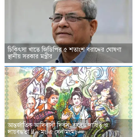
চিকিৎসা খাতে জিডিপির ৫ শতাংশ বরাদ্দের ঘোষণা
স্থানীয় সরকার মন্ত্রীর
আন্তর্জাতিক আদিবাসী দিবস: রাষ্ট্রের দায়িত্ব ও
দায়বদ্ধতা II – মং এ খেন মংমং