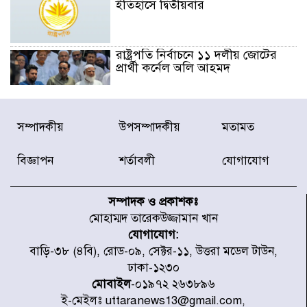
ইতিহাসে দ্বিতীয়বার
রাষ্ট্রপতি নির্বাচনে ১১ দলীয় জোটের
প্রার্থী কর্নেল অলি আহমদ
ডিএনসিসির সঙ্গে সমন্বয়ে পরিচ্ছন্নতার
সম্পাদকীয়
উপসম্পাদকীয়
মতামত
নতুন উদ্যোগ নিকুঞ্জ-টানপাড়ায়
বিজ্ঞাপন
শর্তাবলী
যোগাযোগ
নবনির্বাচিত কার্যনির্বাহী পরিষদের
উদ্যোগে উত্তরা ১৩ নং সেক্টর-এ
সম্পাদক ও প্রকাশকঃ
পরিষ্কার-পরিচ্ছন্নতা অভিযান
মোহাম্মদ তারেকউজ্জামান খান
যোগাযোগ:
ডিএমপির অভিযানে ২৪ ঘণ্টায় গ্রেপ্তার
বাড়ি-৩৮ (৪বি), রোড-০৯, সেক্টর-১১, উত্তরা মডেল টাউন,
৫০৪, উদ্ধার মাদক-অস্ত্র
ঢাকা-১২৩০
মোবাইল
-০১৯৭২ ২৬৩৮৯৬
ই-মেইলঃ uttaranews13@gmail.com,