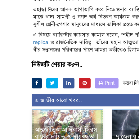
এছাড়া ঈদের আনন্দ ভাগাভাগি করে নিতে ওনার ব্যাক্ত
মাঝে খাদ্য সামগ্রী ও নগদ অর্থ বিতরণ কার্যক্রম শু
সুশীল শ্রেনী-পেশার মানুষদের মাধ্যমে তালিকা প্রস্তত 
এ বিষয়ে ব্যারিস্টার কায়সার কামাল বলেন, ‘শহীদ প
replica
ও রাজনৈতিক দায়িত্ব। তাঁদের মহান আত্মত
বীর সন্তানদের পরিবারের পাশে আমরা অতীতেও ছিলাম
নিউজটি শেয়ার করুন..
Print
উত্তরা ন
এ জাতীয় আরো খবর..
আন্তর্জাতিক আদিবাসী দিবস:
রাষ্ট্রের দায়িত্ব ও দায়বদ্ধতা II
৭ জেলায় 