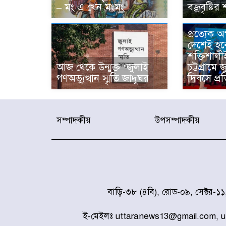
– মং এ খেন মংমং
বজ্রবৃষ্টির 
প্রত্যেক 
দেশেই হব
শক্তিশালী
আজ থেকে উন্মুক্ত ‘জুলাই
চট্টগ্রামে 
গণঅভ্যুত্থান স্মৃতি জাদুঘর
দিবসে প্রত
সম্পাদকীয়
উপসম্পাদকীয়
বাড়ি-৩৮ (৪বি), রোড-০৯, সেক্টর-১
ই-মেইলঃ uttaranews13@gmail.com, 