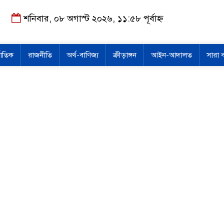
শনিবার, ০৮ অগাস্ট ২০২৬, ১১:৫৮ পূর্বাহ্ন
জাতিক
রাজনীতি
অর্থ-বাণিজ্য
ক্রীড়াঙ্গন
আইন-আদালত
সারা 