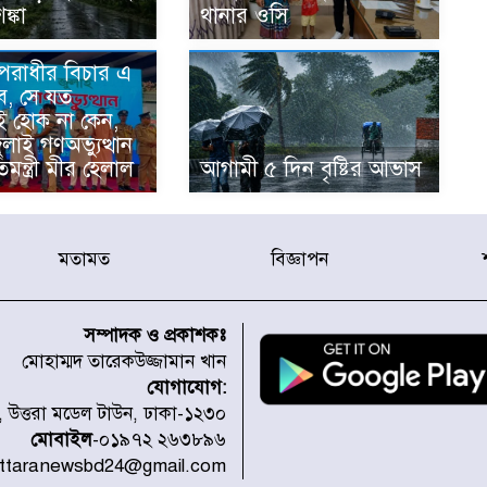
শঙ্কা
থানার ওসি
অপরাধীর বিচার এ
ে, সে যত
ই হোক না কেন,
জুলাই গণঅভ্যুত্থান
িমন্ত্রী মীর হেলাল
আগামী ৫ দিন বৃষ্টির আভাস
মতামত
বিজ্ঞাপন
সম্পাদক ও প্রকাশকঃ
মোহাম্মদ তারেকউজ্জামান খান
যোগাযোগ:
১, উত্তরা মডেল টাউন, ঢাকা-১২৩০
মোবাইল
-০১৯৭২ ২৬৩৮৯৬
uttaranewsbd24@gmail.com