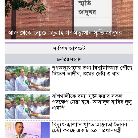
আজ থেকে উন্মুক্ত ‘জুলাই গণঅভ্যুত্থান স্মৃতি জাদুঘর
সর্বশেষ আপডেট
জনপ্রিয় সংবাদ
গণঅভ্যুত্থানের তথ্য বিশ্বমিডিয়ায় পৌঁছে
দিতেন আদীব, গুমের চেষ্টা ৩ বার
বাঁশখালীকে বন্যা মুক্ত করার সকল
পদক্ষেপ নেয়া হবে- আসাদুল হাবিব দুলু
এমপি
বিদ্যুৎ-জ্বালানি খাতে অস্থিরতা তৈরির
চেষ্টা করছে একটি চক্র : প্রধানমন্ত্রী