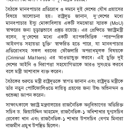
বৈঠকে মানবপাচার প্রতিরোধ ও দমনে দুই দেশের যৌথ প্রয়াসের
বিষয়ে আলোচনা হয়। রাষ্ট্রদূত জানান, দু’দেশের মধ্যে
মানবপাচার ইস্যু মোকাবিলায় একটি সমঝোতা স্মারক (MoU)
স্বাক্ষরের জন্য চূড়ান্তভাবে প্রস্তুত রয়েছে। এর প্রেক্ষিতে স্বরাষ্ট্রমন্ত্রী
বলেন, দু’দেশের মধ্যে একটি ব্যাপকভিত্তিক ‘পারস্পরিক
আইনগত সহায়তা চুক্তি’ স্বাক্ষরিত হতে পারে, যা মানবপাচার
প্রতিরোধসহ সকল ধরনের ফৌজদারি অপরাধমূলক বিষয়কে
(Criminal Matters) এর আওতাভুক্ত করবে। এই চুক্তি দুই
দেশের আইনি ও নিরাপত্তা সহযোগিতাকে আরও সুসংহত করবে
বলে মন্ত্রী আশাবাদ ব্যক্ত করেন।
বৈঠকের শুরুতে মন্ত্রী রাষ্ট্রদূতকে স্বাগত জানান এবং রাষ্ট্রদূত মন্ত্রীকে
তাঁর নতুন পোর্টফোলিওতে দায়িত্ব গ্রহণের জন্য উষ্ণ অভিনন্দন ও
শুভেচ্ছা জ্ঞাপন করেন।
সাক্ষাৎকালে স্বরাষ্ট্র মন্ত্রণালয়ের রাজনৈতিক অনুবিভাগের অতিরিক্ত
সচিব ড. জিয়াউদ্দিন আহমেদ, রাজনৈতিক-১ অধিশাখার যুগ্মসচিব
রেবেকা খান এবং রাজনৈতিক-১ শাখার উপসচিব বেগম মিনারা
নাজমীন প্রমুখ উপস্থিত ছিলেন।