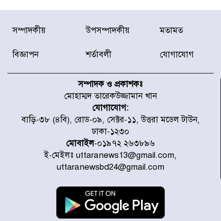
টাইফুন ‘ডলফিনের’ আঘাতে জাপানে
সম্পাদকীয়
উপসম্পাদকীয়
মতামত
৫ আহত, চীনে বন্দর বন্ধ
বিজ্ঞাপন
শর্তাবলী
যোগাযোগ
চিকিৎসা খাতে জিডিপির ৫ শতাংশ
বরাদ্দের ঘোষণা স্থানীয় সরকার মন্ত্রীর
সম্পাদক ও প্রকাশকঃ
মোহাম্মদ তারেকউজ্জামান খান
যোগাযোগ:
জুলাই জাদুঘর ঘুরে দেখলেন এনসিপি
বাড়ি-৩৮ (৪বি), রোড-০৯, সেক্টর-১১, উত্তরা মডেল টাউন,
নেতারা
ঢাকা-১২৩০
মোবাইল
-০১৯৭২ ২৬৩৮৯৬
ই-মেইলঃ uttaranews13@gmail.com,
যুক্তরাষ্ট্রে দাবানল নেভাতে গিয়ে
uttaranewsbd24@gmail.com
হেলিকপ্টার বিধ্বস্ত, নিহত ১
মজুদদারের সর্বোচ্চ শাস্তি মৃত্যুদণ্ড, তাই
ভেবে মজুদ করবেন : আইনমন্ত্রী