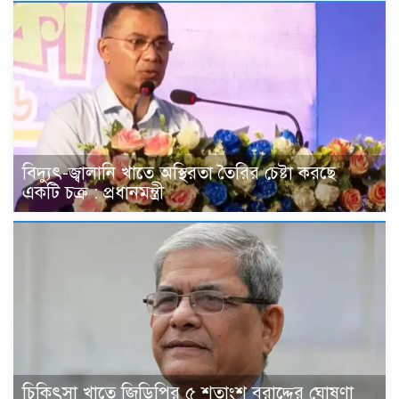
বিদ্যুৎ-জ্বালানি খাতে অস্থিরতা তৈরির চেষ্টা করছে
একটি চক্র : প্রধানমন্ত্রী
চিকিৎসা খাতে জিডিপির ৫ শতাংশ বরাদ্দের ঘোষণা