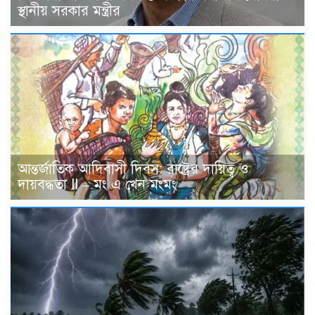
স্থানীয় সরকার মন্ত্রীর
আন্তর্জাতিক আদিবাসী দিবস: রাষ্ট্রের দায়িত্ব ও
দায়বদ্ধতা II – মং এ খেন মংমং