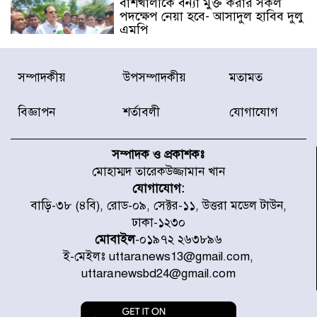
বাঁশখালীকে বন্যা মুক্ত করার সকল
পদক্ষেপ নেয়া হবে- আসাদুল হাবিব দুলু
এমপি
বিদ্যুৎ-জ্বালানি খাতে অস্থিরতা তৈরির
সম্পাদকীয়
উপসম্পাদকীয়
মতামত
চেষ্টা করছে একটি চক্র : প্রধানমন্ত্রী
বিজ্ঞাপন
শর্তাবলী
যোগাযোগ
টাইফুন ‘ডলফিনের’ আঘাতে জাপানে
৫ আহত, চীনে বন্দর বন্ধ
সম্পাদক ও প্রকাশকঃ
মোহাম্মদ তারেকউজ্জামান খান
যোগাযোগ:
চিকিৎসা খাতে জিডিপির ৫ শতাংশ
বাড়ি-৩৮ (৪বি), রোড-০৯, সেক্টর-১১, উত্তরা মডেল টাউন,
বরাদ্দের ঘোষণা স্থানীয় সরকার মন্ত্রীর
ঢাকা-১২৩০
মোবাইল
-০১৯৭২ ২৬৩৮৯৬
ই-মেইলঃ uttaranews13@gmail.com,
জুলাই জাদুঘর ঘুরে দেখলেন এনসিপি
uttaranewsbd24@gmail.com
নেতারা