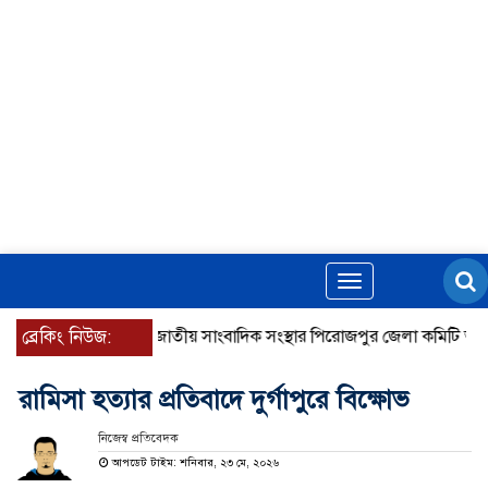
Toggle
navigation
ব্রেকিং নিউজ:
জাতীয় সাংবাদিক সংস্থার পিরোজপুর জেলা কমিটি অনুমোদ
রামিসা হত্যার প্রতিবাদে দুর্গাপুরে বিক্ষোভ
নিজেস্ব প্রতিবেদক
আপডেট টাইম: শনিবার, ২৩ মে, ২০২৬