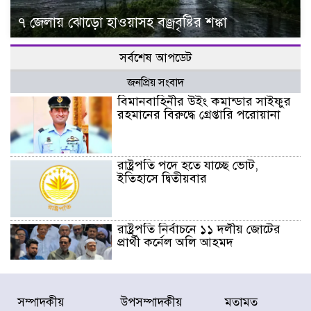
৭ জেলায় ঝোড়ো হাওয়াসহ বজ্রবৃষ্টির শঙ্কা
সর্বশেষ আপডেট
জনপ্রিয় সংবাদ
বিমানবাহিনীর উইং কমান্ডার সাইফুর
রহমানের বিরুদ্ধে গ্রেপ্তারি পরোয়ানা
রাষ্ট্রপতি পদে হতে যাচ্ছে ভোট,
ইতিহাসে দ্বিতীয়বার
রাষ্ট্রপতি নির্বাচনে ১১ দলীয় জোটের
প্রার্থী কর্নেল অলি আহমদ
ডিএনসিসির সঙ্গে সমন্বয়ে পরিচ্ছন্নতার
সম্পাদকীয়
উপসম্পাদকীয়
মতামত
নতুন উদ্যোগ নিকুঞ্জ-টানপাড়ায়