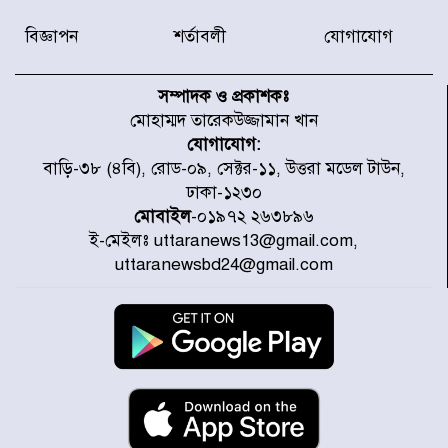
বিজ্ঞাপন
শর্তাবলী
যোগাযোগ
নবনির্বাচিত কার্যনির্বাহী পরিষদের
উদ্যোগে উত্তরা ১৩ নং সেক্টর-এ
সম্পাদক ও প্রকাশকঃ
পরিষ্কার-পরিচ্ছন্নতা অভিযান
মোহাম্মদ তারেকউজ্জামান খান
যোগাযোগ:
ডিএমপির অভিযানে ২৪ ঘণ্টায় গ্রেপ্তার
বাড়ি-৩৮ (৪বি), রোড-০৯, সেক্টর-১১, উত্তরা মডেল টাউন,
৫০৪, উদ্ধার মাদক-অস্ত্র
ঢাকা-১২৩০
মোবাইল
-০১৯৭২ ২৬৩৮৯৬
ই-মেইলঃ uttaranews13@gmail.com,
সন্দ্বীপের চরে বিপদে পড়া কচ্ছপ উদ্ধার
uttaranewsbd24@gmail.com
সাগরে অবমুক্ত
মাতারবাড়ী পৌঁছে নির্ধারিত কর্মসূচিতে
যোগ দিয়েছেন প্রধানমন্ত্রী
জাতীয় সাংবাদিক সংস্থার পিরোজপুর