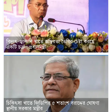
বিদ্যুৎ-জ্বালানি খাতে অস্থিরতা তৈরির চেষ্টা করছে
একটি চক্র : প্রধানমন্ত্রী
চিকিৎসা খাতে জিডিপির ৫ শতাংশ বরাদ্দের ঘোষণা
স্থানীয় সরকার মন্ত্রীর