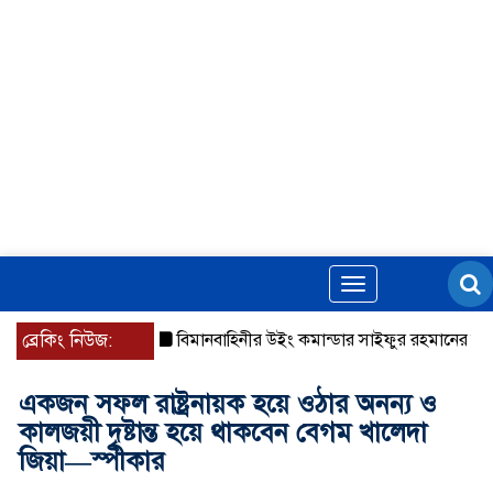
Toggle
navigation
ব্রেকিং নিউজ:
বিমানবাহিনীর উইং কমান্ডার সাইফুর রহমানের বিরুদ্ধে গ্
একজন সফল রাষ্ট্রনায়ক হয়ে ওঠার অনন্য ও
কালজয়ী দৃষ্টান্ত হয়ে থাকবেন বেগম খালেদা
জিয়া—স্পীকার