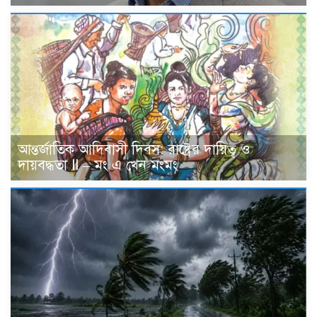
আন্তর্জাতিক আদিবাসী দিবস: রাষ্ট্রের দায়িত্ব ও
দায়বদ্ধতা II – মং এ খেন মংমং