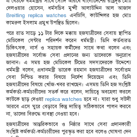
এ বৈঠকে ধর্মমন্ত্রীর সাথে সৌদি আরবে বাংলাদেশের রাষ্ট্রদূত মোঃ
দেলওয়ার হোসেন, ধর্মসচিব মুন্সী আলাউদ্দিন আল আজাদ
Breitling replica watches
এনডিসি, কাউন্সিলর হজ মোঃ
কামরুল ইসলাম প্রমুখ উপস্থিত ছিলেন।
পরে রাত সাড়ে ১১ টার দিকে মক্কায় হজযাত্রীদের সেবায় স্থাপিত
মেডিকেল সেন্টার পরিদর্শন করেন ধর্মমন্ত্রী। তিনি কর্তব্যরত
চিকিৎসক, নার্স ও সহায়ক কর্মীদের সাথে কথা বলেন এবং
হজযাত্রীদের সর্বোচ্চ সেবা প্রদানের জন্য তাদেরকে অনুরোধ
জানান। এ সময় হজ মেডিকেল টিমের সদস্যদেরকে উদ্দেশ্যে
ধর্মমন্ত্রী বলেন, প্রধানমন্ত্রী তারেক রহমান হজযাত্রীদের সর্বোত্তম
সেবা নিশ্চিত করার বিষয়ে নির্দেশ দিয়েছেন এবং তিনি
হজযাত্রীদের বিষয়ে খোঁজ-খবর রাখছেন। এসময় তিনি হজ সংশ্লিষ্ট
কর্মকর্তা-কর্মচারীদের সতর্ক করে বলেন, দায়িত্বে অবহেলা করলে
কাউকে ছাড় দেওয়া
replica watches
হবে না। যারা শুধু সউদী
আরবে এসে ঘুরে বেড়াবে কিন্তু দায়িত্ব সঠিকভাবে পালন করবে
না, তাদের বিরুদ্ধে ব্যবস্থা নেওয়া হবে।
হজযাত্রীদের আন্তরিকভাবে ও নিষ্ঠার সাথে সেবা প্রদানকারী
সংশ্লিষ্ট কর্মকর্তা-কর্মচারীদের পুরস্কৃত করা হবে বলেও ঘোষণা দেন