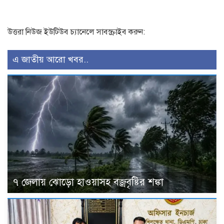
উত্তরা নিউজ ইউটিউব চ্যানেলে সাবস্ক্রাইব করুন:
এ জাতীয় আরো খবর..
৭ জেলায় ঝোড়ো হাওয়াসহ বজ্রবৃষ্টির শঙ্কা