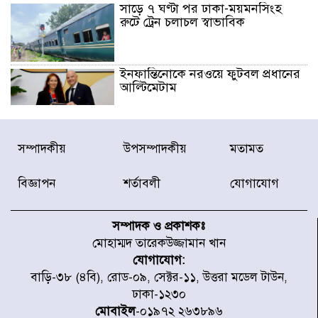
সাড়ে ৭ ঘণ্টা পর ঢাকা-ময়মনসিংহ
রুটে ট্রেন চলাচল স্বাভাবিক
ইনফান্তিনোকে নরওয়ে ফুটবল প্রধানের
আল্টিমেটাম
দেশে ভারি বৃষ্টির সতর্কবার্তা, ১০
সম্পাদকীয়
উপসম্পাদকীয়
মতামত
জেলায় বন্যার পূর্বাভাস
বিজ্ঞাপন
শর্তাবলী
যোগাযোগ
৫৩ নং ওয়ার্ডের সড়কে নেমপ্লেট
স্থাপনের উদ্যোগ চান মিয়া ব্যাপারীর
সম্পাদক ও প্রকাশকঃ
মোহাম্মদ তারেকউজ্জামান খান
যোগাযোগ:
৭ জেলায় ঝোড়ো হাওয়াসহ বজ্রবৃষ্টির
বাড়ি-৩৮ (৪বি), রোড-০৯, সেক্টর-১১, উত্তরা মডেল টাউন,
শঙ্কা
ঢাকা-১২৩০
মোবাইল
-০১৯৭২ ২৬৩৮৯৬