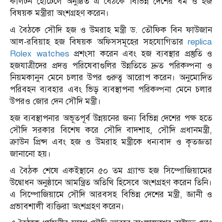
কার্লটন হোটেলে অনুষ্ঠিত এ বৈঠকে বিভিন্ন দেশের ধর্ম ও হজ
বিষয়ক মন্ত্রীরা অংশগ্রহণ করেন।
এ বৈঠকে সৌদি হজ ও উমরাহ মন্ত্রী ড. তৌফিক বিন ফাউজান
আল-রবিয়াহ হজ বিষয়ক অফিসসমূহের সহযোগিতার
replica
Rolex watches
প্রশংসা করেন এবং হজ ব্যবস্থার প্রস্তুতি ও
হজযাত্রীদের প্রদত্ত পরিষেবাগুলির উন্নতিতে দ্রুত পরিকল্পনা ও
নিয়মকানুন মেনে চলার উপর গুরুত্ব আরোপ করেন। অনুমোদিত
পরিবহন ব্যবহার এবং ভিড় ব্যবস্থাপনা পরিকল্পনা মেনে চলার
উপরও জোর দেন সৌদি মন্ত্রী।
হজ ব্যবস্থাপনার অভূতপূর্ব উন্নয়নের জন্য বিভিন্ন দেশের পক্ষ হতে
সৌদি সরকার বিশেষ করে সৌদি বাদশাহ, সৌদি প্রধানমন্ত্রী,
ক্রাউন প্রিন্স এবং হজ ও উমরাহ মন্ত্রীকে ধন্যবাদ ও কৃতজ্ঞতা
জানানো হয়।
এ বৈঠক শেষে একইস্থানে ৫০ তম গ্র্যান্ড হজ সিম্পোজিয়ামের
উদ্বোধন অনুষ্ঠানে আমন্ত্রিত অতিথি হিসেবে অংশগ্রহণ করেন তিনি।
এ সিম্পোজিয়ামে সৌদি আরবসহ বিভিন্ন দেশের মন্ত্রী, জ্ঞানী ও
প্রভাবশালী ব্যক্তিরা অংশগ্রহণ করেন।