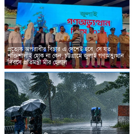
প্রত্যেক অপরাধীর বিচার এ দেশেই হবে, সে যত
শক্তিশালীই হোক না কেন, চট্টগ্রামে জুলাই গণঅভ্যুত্থান
দিবসে প্রতিমন্ত্রী মীর হেলাল