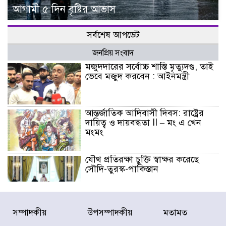
আগামী ৫ দিন বৃষ্টির আভাস
সর্বশেষ আপডেট
জনপ্রিয় সংবাদ
মজুদদারের সর্বোচ্চ শাস্তি মৃত্যুদণ্ড, তাই
ভেবে মজুদ করবেন : আইনমন্ত্রী
আন্তর্জাতিক আদিবাসী দিবস: রাষ্ট্রের
দায়িত্ব ও দায়বদ্ধতা II – মং এ খেন
মংমং
যৌথ প্রতিরক্ষা চুক্তি স্বাক্ষর করেছে
সৌদি-তুরস্ক-পাকিস্তান
সাড়ে ৭ ঘণ্টা পর ঢাকা-ময়মনসিংহ
সম্পাদকীয়
উপসম্পাদকীয়
মতামত
রুটে ট্রেন চলাচল স্বাভাবিক