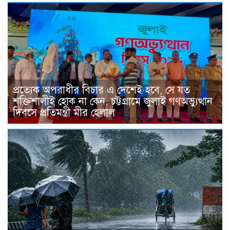
প্রত্যেক অপরাধীর বিচার এ দেশেই হবে, সে যত
শক্তিশালীই হোক না কেন, চট্টগ্রামে জুলাই গণঅভ্যুত্থান
দিবসে প্রতিমন্ত্রী মীর হেলাল