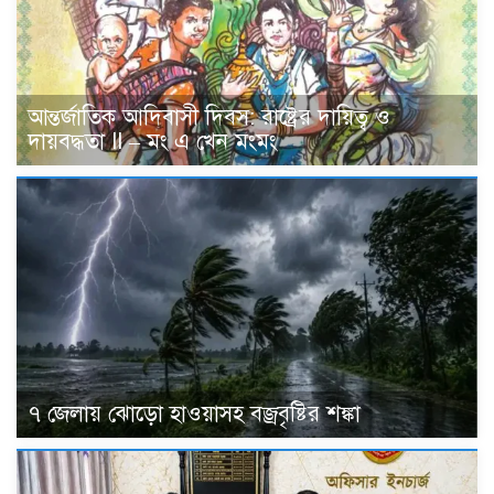
আন্তর্জাতিক আদিবাসী দিবস: রাষ্ট্রের দায়িত্ব ও
দায়বদ্ধতা II – মং এ খেন মংমং
৭ জেলায় ঝোড়ো হাওয়াসহ বজ্রবৃষ্টির শঙ্কা