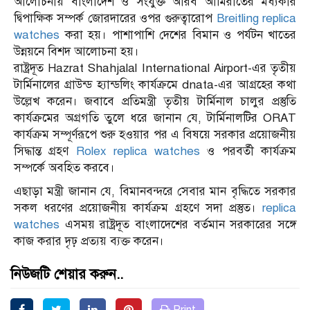
আলোচনায় বাংলাদেশ ও সংযুক্ত আরব আমিরাতের মধ্যকার
দ্বিপাক্ষিক সম্পর্ক জোরদারের ওপর গুরুত্বারোপ
Breitling replica
watches
করা হয়। পাশাপাশি দেশের বিমান ও পর্যটন খাতের
উন্নয়নে বিশদ আলোচনা হয়।
রাষ্ট্রদূত Hazrat Shahjalal International Airport-এর তৃতীয়
টার্মিনালের গ্রাউন্ড হ্যান্ডলিং কার্যক্রমে dnata-এর আগ্রহের কথা
উল্লেখ করেন। জবাবে প্রতিমন্ত্রী তৃতীয় টার্মিনাল চালুর প্রস্তুতি
কার্যক্রমের অগ্রগতি তুলে ধরে জানান যে, টার্মিনালটির ORAT
কার্যক্রম সম্পূর্ণরূপে শুরু হওয়ার পর এ বিষয়ে সরকার প্রয়োজনীয়
সিদ্ধান্ত গ্রহণ
Rolex replica watches
ও পরবর্তী কার্যক্রম
সম্পর্কে অবহিত করবে।
এছাড়া মন্ত্রী জানান যে, বিমানবন্দরে সেবার মান বৃদ্ধিতে সরকার
সকল ধরণের প্রয়োজনীয় কার্যক্রম গ্রহণে সদা প্রস্তুত।
replica
watches
এসময় রাষ্ট্রদূত বাংলাদেশের বর্তমান সরকারের সঙ্গে
কাজ করার দৃঢ় প্রত্যয় ব্যক্ত করেন।
নিউজটি শেয়ার করুন..