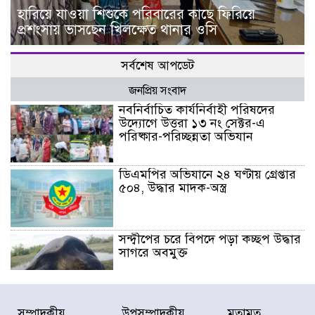
হারিয়ে যাওয়া শিশুকে পরিবারের কাছে ফিরিয়ে
প্রশংসায় ভাসছেন খিলক্ষেত থানার ওসি
সর্বশেষ আপডেট
জনপ্রিয় সংবাদ
নবনির্বাচিত কার্যনির্বাহী পরিষদের
উদ্যোগে উত্তরা ১৩ নং সেক্টর-এ
পরিষ্কার-পরিচ্ছন্নতা অভিযান
ডিএমপির অভিযানে ২৪ ঘণ্টায় গ্রেপ্তার
৫০৪, উদ্ধার মাদক-অস্ত্র
সন্দ্বীপের চরে বিপদে পড়া কচ্ছপ উদ্ধার
সাগরে অবমুক্ত
মাতারবাড়ী পৌঁছে নির্ধারিত কর্মসূচিতে
সম্পাদকীয়
উপসম্পাদকীয়
মতামত