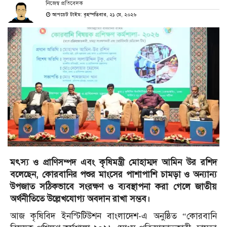
নিজেস্ব প্রতিবেদক
আপডেট টাইম: বৃহস্পতিবার, ২১ মে, ২০২৬
মৎস্য ও প্রাণিসম্পদ এবং কৃষিমন্ত্রী মোহাম্মদ আমিন উর রশিদ
বলেছেন, কোরবানির পশুর মাংসের পাশাপাশি চামড়া ও অন্যান্য
উপজাত সঠিকভাবে সংরক্ষণ ও ব্যবস্থাপনা করা গেলে জাতীয়
অর্থনীতিতে উল্লেখযোগ্য অবদান রাখা সম্ভব।
আজ কৃষিবিদ ইনস্টিটিউশন বাংলাদেশ-এ অনুষ্ঠিত “কোরবানি