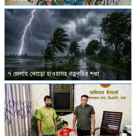
৭ জেলায় ঝোড়ো হাওয়াসহ বজ্রবৃষ্টির শঙ্কা