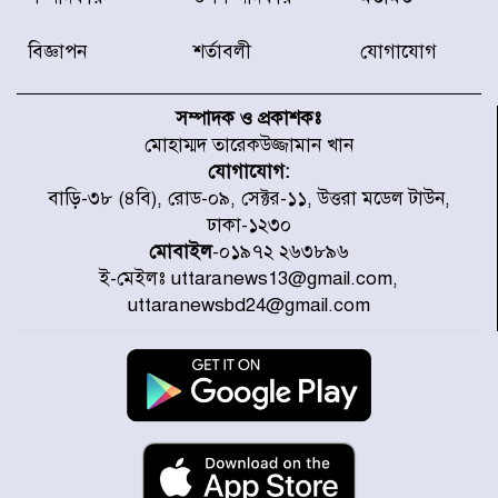
যোগ দিয়েছেন প্রধানমন্ত্রী
বিজ্ঞাপন
শর্তাবলী
যোগাযোগ
জাতীয় সাংবাদিক সংস্থার পিরোজপুর
জেলা কমিটি অনুমোদন
সম্পাদক ও প্রকাশকঃ
মোহাম্মদ তারেকউজ্জামান খান
যোগাযোগ:
গণঅভ্যুত্থানের তথ্য বিশ্বমিডিয়ায় পৌঁছে
বাড়ি-৩৮ (৪বি), রোড-০৯, সেক্টর-১১, উত্তরা মডেল টাউন,
দিতেন আদীব, গুমের চেষ্টা ৩ বার
ঢাকা-১২৩০
মোবাইল
-০১৯৭২ ২৬৩৮৯৬
ই-মেইলঃ uttaranews13@gmail.com,
বাঁশখালীকে বন্যা মুক্ত করার সকল
uttaranewsbd24@gmail.com
পদক্ষেপ নেয়া হবে- আসাদুল হাবিব দুলু
এমপি
বিদ্যুৎ-জ্বালানি খাতে অস্থিরতা তৈরির
চেষ্টা করছে একটি চক্র : প্রধানমন্ত্রী
টাইফুন ‘ডলফিনের’ আঘাতে জাপানে