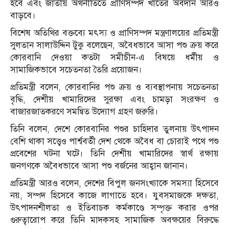
হবে এবং জাতীয় অর্থনীতিতে প্রাণিসম্পদ খাতের অবদান আরও
বাড়বে।
বিশেষ অতিথির বক্তব্যে মৎস্য ও প্রাণিসম্পদ মন্ত্রণালয়ের প্রতিমন্ত্রী
সুলতান সালাউদ্দিন টুকু বলেছেন, অবৈধভাবে আসা পশু ক্রয় করে
কোরবানি দেওয়া কতটা সমীচীন-এ বিষয়ে ধর্মীয় ও
সামাজিকভাবে সচেতনতা তৈরি প্রয়োজন।
প্রতিমন্ত্রী বলেন, কোরবানির পশু ক্রয় ও ব্যবস্থাপনায় সচেতনতা
বৃদ্ধি, দেশীয় খামারিদের সুরক্ষা এবং চামড়া সংরক্ষণ ও
বাজারজাতকরণে সমন্বিত উদ্যোগ গ্রহণ জরুরি।
তিনি বলেন, দেশে কোরবানির পশুর চাহিদার তুলনায় উৎপাদন
বেশি থাকা সত্ত্বেও পার্শ্ববর্তী দেশ থেকে অবৈধ বা চোরাই পথে পশু
প্রবেশের ঘটনা ঘটে। তিনি দেশীয় খামারিদের স্বার্থ রক্ষায়
জনগণকে অবৈধভাবে আসা পশু বর্জনের আহ্বান জানান।
প্রতিমন্ত্রী আরও বলেন, দেশের বিপুল জনসংখ্যাকে সমস্যা হিসেবে
নয়, সম্পদ হিসেবে কাজে লাগাতে হবে। যুবসমাজকে দক্ষতা,
উৎপাদনশীলতা ও ইতিবাচক কর্মকাণ্ডে সম্পৃক্ত করার ওপর
গুরুত্বারোপ করে তিনি মাদকসহ সামাজিক অবক্ষয়ের বিরুদ্ধে