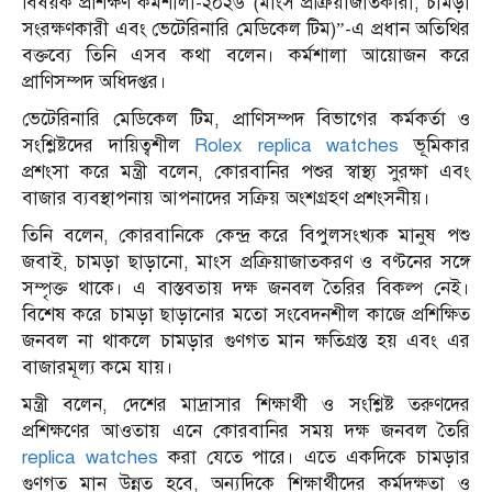
বিষয়ক প্রশিক্ষণ কর্মশালা-২০২৬ (মাংস প্রক্রিয়াজাতকারী, চামড়া
সংরক্ষণকারী এবং ভেটেরিনারি মেডিকেল টিম)”-এ প্রধান অতিথির
বক্তব্যে তিনি এসব কথা বলেন। কর্মশালা আয়োজন করে
প্রাণিসম্পদ অধিদপ্তর।
ভেটেরিনারি মেডিকেল টিম, প্রাণিসম্পদ বিভাগের কর্মকর্তা ও
সংশ্লিষ্টদের দায়িত্বশীল
Rolex replica watches
ভূমিকার
প্রশংসা করে মন্ত্রী বলেন, কোরবানির পশুর স্বাস্থ্য সুরক্ষা এবং
বাজার ব্যবস্থাপনায় আপনাদের সক্রিয় অংশগ্রহণ প্রশংসনীয়।
তিনি বলেন, কোরবানিকে কেন্দ্র করে বিপুলসংখ্যক মানুষ পশু
জবাই, চামড়া ছাড়ানো, মাংস প্রক্রিয়াজাতকরণ ও বণ্টনের সঙ্গে
সম্পৃক্ত থাকে। এ বাস্তবতায় দক্ষ জনবল তৈরির বিকল্প নেই।
বিশেষ করে চামড়া ছাড়ানোর মতো সংবেদনশীল কাজে প্রশিক্ষিত
জনবল না থাকলে চামড়ার গুণগত মান ক্ষতিগ্রস্ত হয় এবং এর
বাজারমূল্য কমে যায়।
মন্ত্রী বলেন, দেশের মাদ্রাসার শিক্ষার্থী ও সংশ্লিষ্ট তরুণদের
প্রশিক্ষণের আওতায় এনে কোরবানির সময় দক্ষ জনবল তৈরি
replica watches
করা যেতে পারে। এতে একদিকে চামড়ার
গুণগত মান উন্নত হবে, অন্যদিকে শিক্ষার্থীদের কর্মদক্ষতা ও