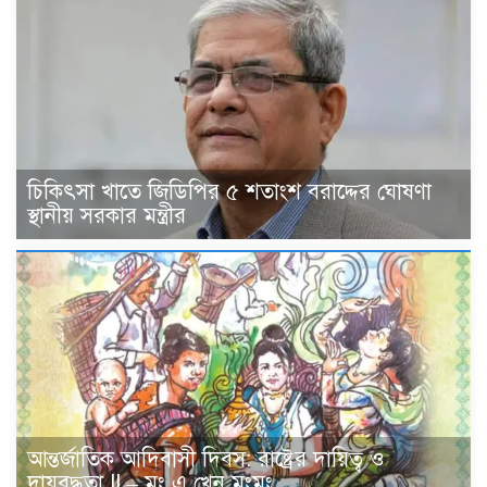
চিকিৎসা খাতে জিডিপির ৫ শতাংশ বরাদ্দের ঘোষণা
স্থানীয় সরকার মন্ত্রীর
আন্তর্জাতিক আদিবাসী দিবস: রাষ্ট্রের দায়িত্ব ও
দায়বদ্ধতা II – মং এ খেন মংমং