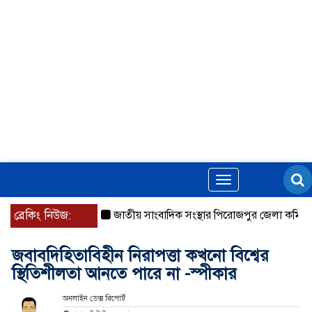
Toggle
navigation
ব্রেকিং নিউজ:
জাতীয় সাংবাদিক সংস্থার পিরোজপুর জেলা কমিটি অনু
জবাবদিহিতাবিহীন নিরাপত্তা কখনো বিশ্বের
স্থিতিশীলতা আনতে পারে না -স্পীকার
অনলাইন ডেক্স রিপোর্ট