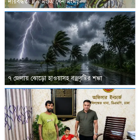
দায়বদ্ধতা II – মং এ খেন মংমং
৭ জেলায় ঝোড়ো হাওয়াসহ বজ্রবৃষ্টির শঙ্কা