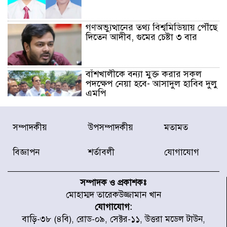
গণঅভ্যুত্থানের তথ্য বিশ্বমিডিয়ায় পৌঁছে
দিতেন আদীব, গুমের চেষ্টা ৩ বার
বাঁশখালীকে বন্যা মুক্ত করার সকল
পদক্ষেপ নেয়া হবে- আসাদুল হাবিব দুলু
এমপি
বিদ্যুৎ-জ্বালানি খাতে অস্থিরতা তৈরির
সম্পাদকীয়
উপসম্পাদকীয়
মতামত
চেষ্টা করছে একটি চক্র : প্রধানমন্ত্রী
বিজ্ঞাপন
শর্তাবলী
যোগাযোগ
টাইফুন ‘ডলফিনের’ আঘাতে জাপানে
৫ আহত, চীনে বন্দর বন্ধ
সম্পাদক ও প্রকাশকঃ
মোহাম্মদ তারেকউজ্জামান খান
যোগাযোগ:
চিকিৎসা খাতে জিডিপির ৫ শতাংশ
বাড়ি-৩৮ (৪বি), রোড-০৯, সেক্টর-১১, উত্তরা মডেল টাউন,
বরাদ্দের ঘোষণা স্থানীয় সরকার মন্ত্রীর