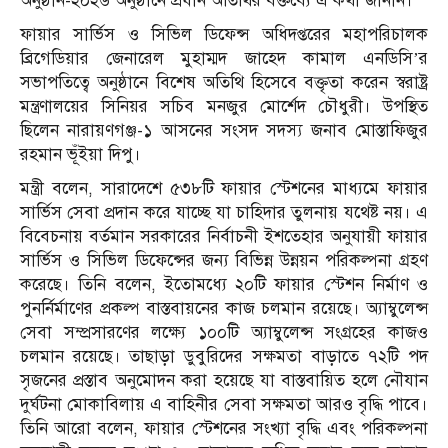
অনুষ্ঠান-২০২৬ অনুষ্ঠানে প্রধান অতিথির বক্তব্যে এ কথা জানান।
ফায়ার সার্ভিস ও সিভিল ডিফেন্স অধিদপ্তরের মহাপরিচালক
ব্রিগেডিয়ার জেনারেল মুহাম্মদ জাহেদ কামাল এনডিসি’র
সভাপতিত্বে অনুষ্ঠানে বিশেষ অতিথি হিসেবে বক্তৃতা করেন স্বরাষ্ট্র
মন্ত্রণালয়ের সিনিয়র সচিব মনজুর মোর্শেদ চৌধুরী। উপস্থিত
ছিলেন নারায়ণগঞ্জ-১ আসনের সংসদ সদস্য জনাব মোস্তাফিজুর
রহমান ভূঁইয়া দিপু।
মন্ত্রী বলেন, সারাদেশে ৫৩৮টি ফায়ার স্টেশনের মাধ্যমে ফায়ার
সার্ভিস সেবা প্রদান করে যাচ্ছে যা চাহিদার তুলনায় যথেষ্ট নয়। এ
বিবেচনায় বর্তমান সরকারের নির্বাচনী ইশতেহার অনুযায়ী ফায়ার
সার্ভিস ও সিভিল ডিফেন্সের জন্য বিভিন্ন উন্নয়ন পরিকল্পনা গ্রহণ
করেছে। তিনি বলেন, ইতোমধ্যে ২০টি ফায়ার স্টেশন নির্মাণ ও
পুনর্নির্মাণের প্রকল্প বাস্তবায়নের কাজ চলমান রয়েছে। অ্যাম্বুলেন্স
সেবা সম্প্রসারণের লক্ষ্যে ১০০টি অ্যাম্বুলেন্স সংগ্রহের কাজও
চলমান রয়েছে। তাছাড়া ডুবুরিদের সক্ষমতা বাড়াতে ৭২টি পদ
সৃজনের প্রস্তাব অনুমোদন করা হয়েছে যা বাস্তবায়িত হলে নৌযান
দুর্ঘটনা মোকাবিলায় এ বাহিনীর সেবা সক্ষমতা আরও বৃদ্ধি পাবে।
তিনি আরো বলেন, ফায়ার স্টেশনের সংখ্যা বৃদ্ধি এবং পরিকল্পনা