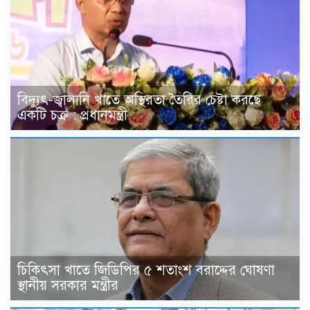
বিদ্যুৎ-জ্বালানি খাতে অস্থিরতা তৈরির চেষ্টা করছে
একটি চক্র : প্রধানমন্ত্রী
চিকিৎসা খাতে জিডিপির ৫ শতাংশ বরাদ্দের ঘোষণা
স্থানীয় সরকার মন্ত্রীর