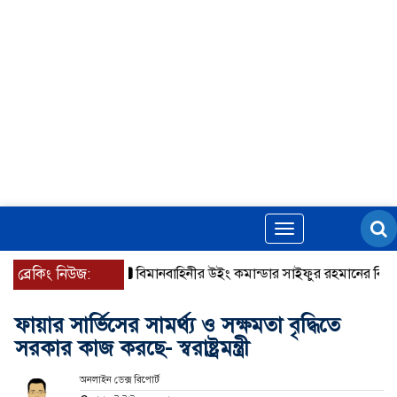
Toggle
navigation
ব্রেকিং নিউজ:
বিমানবাহিনীর উইং কমান্ডার সাইফুর রহমানের বিরুদ্ধে গ্রে
ফায়ার সার্ভিসের সামর্থ্য ও সক্ষমতা বৃদ্ধিতে
সরকার কাজ করছে- স্বরাষ্ট্রমন্ত্রী
অনলাইন ডেক্স রিপোর্ট