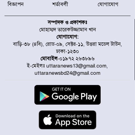
বিজ্ঞাপন
শর্তাবলী
যোগাযোগ
নবনির্বাচিত কার্যনির্বাহী পরিষদের
উদ্যোগে উত্তরা ১৩ নং সেক্টর-এ
সম্পাদক ও প্রকাশকঃ
পরিষ্কার-পরিচ্ছন্নতা অভিযান
মোহাম্মদ তারেকউজ্জামান খান
যোগাযোগ:
ডিএমপির অভিযানে ২৪ ঘণ্টায় গ্রেপ্তার
বাড়ি-৩৮ (৪বি), রোড-০৯, সেক্টর-১১, উত্তরা মডেল টাউন,
৫০৪, উদ্ধার মাদক-অস্ত্র
ঢাকা-১২৩০
মোবাইল
-০১৯৭২ ২৬৩৮৯৬
ই-মেইলঃ uttaranews13@gmail.com,
সন্দ্বীপের চরে বিপদে পড়া কচ্ছপ উদ্ধার
uttaranewsbd24@gmail.com
সাগরে অবমুক্ত
মাতারবাড়ী পৌঁছে নির্ধারিত কর্মসূচিতে
যোগ দিয়েছেন প্রধানমন্ত্রী
জাতীয় সাংবাদিক সংস্থার পিরোজপুর
জেলা কমিটি অনুমোদন