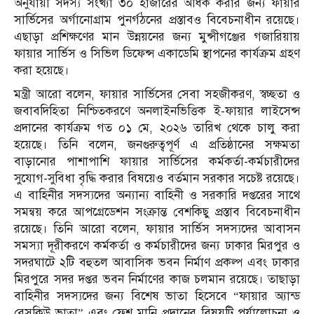
অনুযায়ী সদস্য সংখ্যা ৩০ হাজারের অধিক করার জন্য ফায়ার
সার্ভিসের অর্গানোগ্রাম পুনর্গঠনের প্রস্তাবও বিবেচনাধীন রয়েছে।
এছাড়া প্রশিক্ষণের মান উন্নয়নের জন্য মুন্সীগঞ্জের গজারিয়ায়
ফায়ার সার্ভিস ও সিভিল ডিফেন্স একাডেমি স্থাপনের কার্যক্রম গ্রহণ
করা হয়েছে।
মন্ত্রী আরো বলেন, ফায়ার সার্ভিসের সেবা সহজীকরণ, স্বচ্ছতা ও
জবাবদিহিতা নিশ্চিতকরণে অনলাইনভিত্তিক ই-ফায়ার লাইসেন্স
প্রদানের কার্যক্রম গত ০১ মে, ২০২৬ তারিখ থেকে চালু করা
হয়েছে। তিনি বলেন, জনগুরুত্বপূর্ণ এ প্রতিষ্ঠানের সক্ষমতা
বাড়ানোর পাশাপাশি ফায়ার সার্ভিসের কর্মকর্তা-কর্মচারীদের
সুযোগ-সুবিধা বৃদ্ধি করার বিষয়েও বর্তমান সরকার সচেষ্ট রয়েছে।
এ বাহিনীর সদস্যদের অন্যান্য বাহিনী ও সরকারি দপ্তরের সাথে
সমন্বয় করে আপগ্রেডেশন সংক্রান্ত বেশকিছু প্রস্তাব বিবেচনাধীন
রয়েছে। তিনি আরো বলেন, ফায়ার সার্ভিস সদস্যদের আবাসন
সমস্যা দূরীকরণে কর্মকর্তা ও কর্মচারীদের জন্য ঢাকার মিরপুর ও
সদরঘাটে ২টি বহুতল আবাসিক ভবন নির্মাণ প্রকল্প এবং ঢাকার
মিরপুরে সদর দপ্তর ভবন নির্মাণের কাজ চলমান রয়েছে। তাছাড়া
বাহিনীর সদস্যদের জন্য বিশেষ ভাতা হিসেবে “ফায়ার অ্যান্ড
রেসকিউ ভাতা” এবং ফ্রেশ মানি প্রদানের বিষয়টি পর্যালোচনা ও