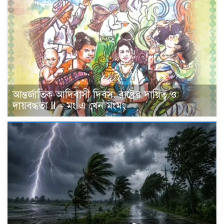
আন্তর্জাতিক আদিবাসী দিবস: রাষ্ট্রের দায়িত্ব ও
দায়বদ্ধতা II – মং এ খেন মংমং