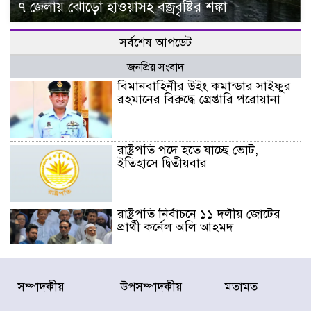
৭ জেলায় ঝোড়ো হাওয়াসহ বজ্রবৃষ্টির শঙ্কা
সর্বশেষ আপডেট
জনপ্রিয় সংবাদ
বিমানবাহিনীর উইং কমান্ডার সাইফুর
রহমানের বিরুদ্ধে গ্রেপ্তারি পরোয়ানা
রাষ্ট্রপতি পদে হতে যাচ্ছে ভোট,
ইতিহাসে দ্বিতীয়বার
রাষ্ট্রপতি নির্বাচনে ১১ দলীয় জোটের
প্রার্থী কর্নেল অলি আহমদ
ডিএনসিসির সঙ্গে সমন্বয়ে পরিচ্ছন্নতার
সম্পাদকীয়
উপসম্পাদকীয়
মতামত
নতুন উদ্যোগ নিকুঞ্জ-টানপাড়ায়