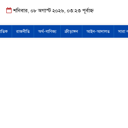
শনিবার, ০৮ অগাস্ট ২০২৬, ০৩:২৩ পূর্বাহ্ন
জাতিক
রাজনীতি
অর্থ-বাণিজ্য
ক্রীড়াঙ্গন
আইন-আদালত
সারা 