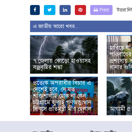
Print
উত্তরা ন
এ জাতীয় আরো খবর..
হারিয়ে যা
পরিবারের 
৭ জেলায় ঝোড়ো হাওয়াসহ
প্রশংসায়
বজ্রবৃষ্টির শঙ্কা
থানার ওস
প্রত্যেক অপরাধীর বিচার এ
দেশেই হবে, সে যত
শক্তিশালীই হোক না কেন,
চট্টগ্রামে জুলাই গণঅভ্যুত্থান
দিবসে প্রতিমন্ত্রী মীর হেলাল
আগামী ৫ 