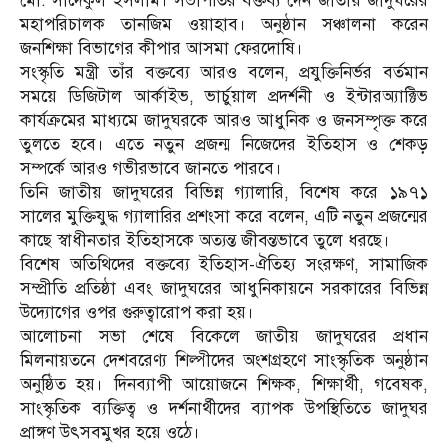
মো. সাদেকুল ইসলাম। সভাপতির বক্তব্য দেন জাতীয় জাদুঘরের
মহাপরিচালক তানজিম ওয়াহাব। অনুষ্ঠান সঞ্চালনা করেন
জনশিক্ষা বিভাগের কীপার আসমা ফেরদোষি।
সংস্কৃতি মন্ত্রী তাঁর বক্তব্যে আরও বলেন, প্রযুক্তিনির্ভর বর্তমান
সময়ে ডিজিটাল আর্কাইভ, ভার্চুয়াল প্রদর্শনী ও ইন্টারঅ্যাক্টিভ
কার্যক্রমের মাধ্যমে জাদুঘরকে আরও আধুনিক ও জনসম্পৃক্ত করে
তুলতে হবে। এতে নতুন প্রজন্ম নিজেদের ইতিহাস ও শেকড়
সম্পর্কে আরও গভীরভাবে জানতে পারবে।
তিনি জাতীয় জাদুঘরের বিভিন্ন গ্যালারি, বিশেষ করে ১৯৭১
সালের মুক্তিযুদ্ধ গ্যালারির প্রশংসা করে বলেন, এটি নতুন প্রজন্মের
কাছে স্বাধীনতার ইতিহাসকে অত্যন্ত জীবন্তভাবে তুলে ধরছে।
বিশেষ অতিথিদের বক্তব্যে ইতিহাস-ঐতিহ্য সংরক্ষণ, সামাজিক
সম্প্রীতি প্রতিষ্ঠা এবং জাদুঘরের আধুনিকায়নে সরকারের বিভিন্ন
উদ্যোগের ওপর গুরুত্বারোপ করা হয়।
আলোচনা সভা শেষে বিকেলে জাতীয় জাদুঘরের প্রধান
মিলনায়তনে দেশবরেণ্য শিল্পীদের অংশগ্রহণে সাংস্কৃতিক অনুষ্ঠান
অনুষ্ঠিত হয়। দিনব্যাপী আয়োজনে শিক্ষক, শিক্ষার্থী, গবেষক,
সাংস্কৃতিক ব্যক্তিত্ব ও দর্শনার্থীদের ব্যাপক উপস্থিতিতে জাদুঘর
প্রাঙ্গণ উৎসবমুখর হয়ে ওঠে।