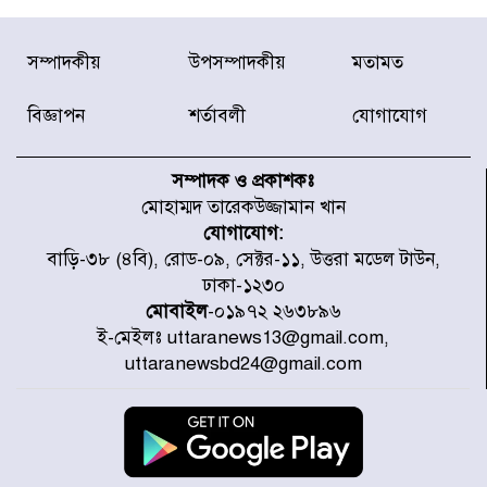
যৌথ প্রতিরক্ষা চুক্তি স্বাক্ষর করেছে
সম্পাদকীয়
উপসম্পাদকীয়
মতামত
সৌদি-তুরস্ক-পাকিস্তান
বিজ্ঞাপন
শর্তাবলী
যোগাযোগ
সাড়ে ৭ ঘণ্টা পর ঢাকা-ময়মনসিংহ
রুটে ট্রেন চলাচল স্বাভাবিক
সম্পাদক ও প্রকাশকঃ
মোহাম্মদ তারেকউজ্জামান খান
যোগাযোগ:
ইনফান্তিনোকে নরওয়ে ফুটবল প্রধানের
বাড়ি-৩৮ (৪বি), রোড-০৯, সেক্টর-১১, উত্তরা মডেল টাউন,
আল্টিমেটাম
ঢাকা-১২৩০
মোবাইল
-০১৯৭২ ২৬৩৮৯৬
ই-মেইলঃ uttaranews13@gmail.com,
দেশে ভারি বৃষ্টির সতর্কবার্তা, ১০
uttaranewsbd24@gmail.com
জেলায় বন্যার পূর্বাভাস
৫৩ নং ওয়ার্ডের সড়কে নেমপ্লেট
স্থাপনের উদ্যোগ চান মিয়া ব্যাপারীর