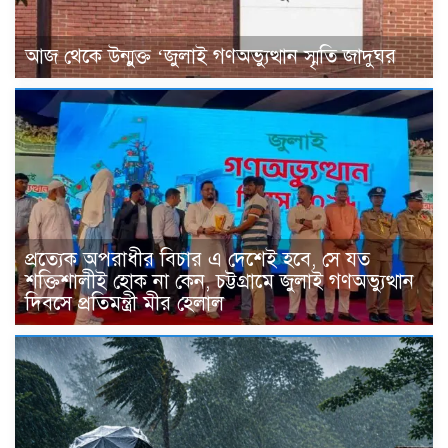
আজ থেকে উন্মুক্ত ‘জুলাই গণঅভ্যুত্থান স্মৃতি জাদুঘর
প্রত্যেক অপরাধীর বিচার এ দেশেই হবে, সে যত
শক্তিশালীই হোক না কেন, চট্টগ্রামে জুলাই গণঅভ্যুত্থান
দিবসে প্রতিমন্ত্রী মীর হেলাল