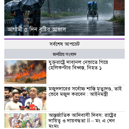
আগামী ৫ দিন বৃষ্টির আভাস
সর্বশেষ আপডেট
জনপ্রিয় সংবাদ
যুক্তরাষ্ট্রে দাবানল নেভাতে গিয়ে
হেলিকপ্টার বিধ্বস্ত, নিহত ১
মজুদদারের সর্বোচ্চ শাস্তি মৃত্যুদণ্ড, তাই
ভেবে মজুদ করবেন : আইনমন্ত্রী
আন্তর্জাতিক আদিবাসী দিবস: রাষ্ট্রের
দায়িত্ব ও দায়বদ্ধতা II – মং এ খেন
মংমং