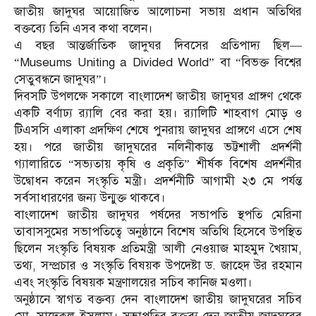
জাতীয় জাদুঘর আয়োজিত আলোচনা সভায় প্রধান অতিথির
বক্তব্যে তিনি এসব কথা বলেন।
এ বছর আন্তর্জাতিক জাদুঘর দিবসের প্রতিপাদ্য ছিল—
“Museums Uniting a Divided World” বা “বিভক্ত বিশ্বের
সেতুবন্ধনে জাদুঘর”।
দিবসটি উপলক্ষে সকালে বাংলাদেশ জাতীয় জাদুঘর প্রাঙ্গণ থেকে
একটি বর্ণাঢ্য র‍্যালি বের করা হয়। র‍্যালিটি শাহবাগ মোড় ও
টিএসসি এলাকা প্রদক্ষিণ শেষে পুনরায় জাদুঘর প্রাঙ্গণে এসে শেষ
হয়। পরে জাতীয় জাদুঘরের নলিনীকান্ত ভট্টশালী প্রদর্শনী
গ্যালারিতে “সভ্যতায় কৃষি ও প্রকৃতি” শীর্ষক বিশেষ প্রদর্শনীর
উদ্বোধন করেন সংস্কৃতি মন্ত্রী। প্রদর্শনীটি আগামী ২৩ মে পর্যন্ত
সর্বসাধারণের জন্য উন্মুক্ত থাকবে।
বাংলাদেশ জাতীয় জাদুঘর পর্ষদের সভাপতি স্থপতি মেরিনা
তাবাসসুমের সভাপতিত্বে অনুষ্ঠানে বিশেষ অতিথি হিসেবে উপস্থিত
ছিলেন সংস্কৃতি বিষয়ক প্রতিমন্ত্রী আলী নেওয়াজ মাহমুদ খৈয়াম,
তথ্য, সম্প্রচার ও সংস্কৃতি বিষয়ক উপদেষ্টা ড. জাহেদ উর রহমান
এবং সংস্কৃতি বিষয়ক মন্ত্রণালয়ের সচিব কানিজ মওলা।
অনুষ্ঠানে স্বাগত বক্তব্য দেন বাংলাদেশ জাতীয় জাদুঘরের সচিব