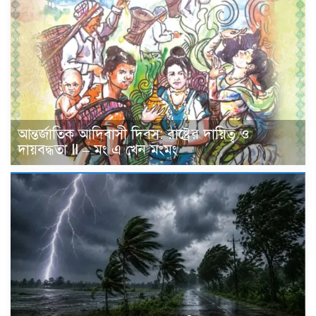
আন্তর্জাতিক আদিবাসী দিবস: রাষ্ট্রের দায়িত্ব ও
দায়বদ্ধতা II – মং এ খেন মংমং