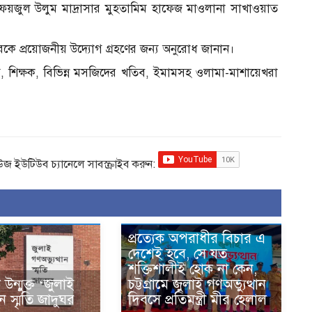
ফয়জুল উলুম মাদ্রাসার মুহতামিম হাফেজ মাওলানা সাখাওয়াত
ারকে প্রয়োজনীয় উদ্যোগ গ্রহণের জন্য অনুরোধ জানান।
মিম, শিক্ষক, বিভিন্ন মসজিদের খতিব, ইমামসহ ওলামা-মাশায়েখরা
িউজ ইউটিউব চ্যানেলে সাবস্ক্রাইব করুন:
প্রত্যেক অপরাধীর বিচার এ
দেশেই হবে, সে যত
শক্তিশালীই হোক না কেন,
ন্মুক্ত ‘জুলাই
চট্টগ্রামে জুলাই গণঅভ্যুত্থান
ান স্মৃতি জাদুঘর
দিবসে প্রতিমন্ত্রী মীর হেলাল