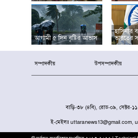
হাসিনার বক
আগামী ৫ দিন বৃষ্টির আভাস
ভারতের স
সম্পাদকীয়
উপসম্পাদকীয়
বাড়ি-৩৮ (৪বি), রোড-০৯, সেক্টর-১
ই-মেইলঃ uttaranews13@gmail.com, 