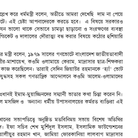
 উল্লেখ করে ধর্মমন্ত্রী বলেন, অতীতে আমরা দেখেছি দাম না পেয়ে
া ঘটে। এই চেষ্টা আপনাদেরকে করতে হবে। এ বিষয়ে সরকারও
েন ভালো থাকে সেভাবে চামড়া ছাড়ানো ও সংরক্ষণের ব্যবস্থা
ডিকেট ও দালালের দৌরাত্ম্য বন্ধ করার বিষয়ে কঠোর হুশিয়ারি
 মন্ত্রী বলেন, ১৯৭৯ সালের গণভোটে বাংলাদেশ জাতীয়তাবাদী
াশায়েখ, কওমি ওলামায়ে কেরাম, মাদ্রাসার ছাত্র-শিক্ষকরা
বে কাজ করেছিলেন। তারাই সেদিন জিয়াউর রহমানকে ‘হ্যাঁ’ ভোট
 যুদ্ধসহ সকল গণতান্ত্রিক আন্দোলনে কওমি আলেম-ওলামাদের
প্রধানই ইমাম-মুয়াজ্জিনদের সম্মানী ভাতার কথা চিন্তা করেন নি।
 মসজিদ ও অন্যান্য ধর্মীয় উপাসনালয়ের কর্মরত ব্যক্তিরা এই
নের সভাপতিত্বে অনুষ্ঠিত মতবিনিময় সভায় বিশেষ অতিথির
াদ। ইফা সচিব শেখ মুর্শিদুল ইসলাম, ইসলামিক ফাউন্ডেশনের
 ওয়ালীয়ুর রহমান খান, জামিয়া ফোরকানিয়া লালবাগ মাদ্রাসার