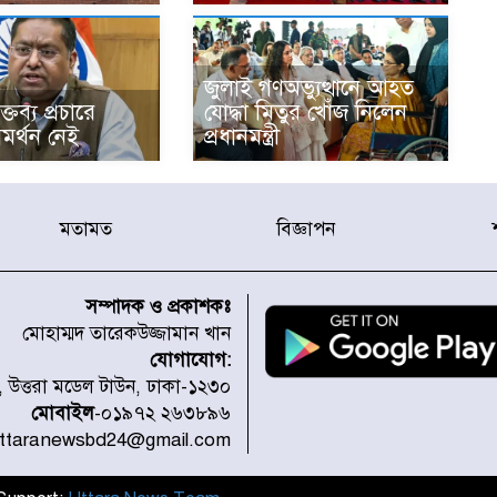
জুলাই গণঅভ্যুত্থানে আহত
্তব্য প্রচারে
যোদ্ধা মিতুর খোঁজ নিলেন
মর্থন নেই
প্রধানমন্ত্রী
মতামত
বিজ্ঞাপন
সম্পাদক ও প্রকাশকঃ
মোহাম্মদ তারেকউজ্জামান খান
যোগাযোগ:
১, উত্তরা মডেল টাউন, ঢাকা-১২৩০
মোবাইল
-০১৯৭২ ২৬৩৮৯৬
uttaranewsbd24@gmail.com