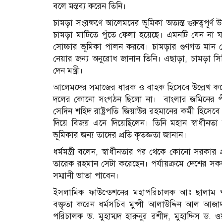
বলে মন্তব্য করেন তিনি।
চামড়া সংরক্ষণে আলেমদের ভূমিকা অত্যন্ত গুরুত্বপূর্ণ
চামড়া মাটিতে পুঁতে ফেলা হয়েছে। এমনটি যেন ন
সোচ্চার ভূমিকা পালন করবে। চামড়ার গুণগত মান য
নেয়ার জন্য অনুরোধ জানান তিনি। এছাড়া, চামড়া সিন্
দেন মন্ত্রী।
আলেমদের সমাজের ধারক ও বাহক হিসেবে উল্লেখ করে
দলের কোনো সংগঠন ছিলো না। বাংলার জমিনের পীর-ম
সেদিন শহিদ রাষ্ট্রপতি জিয়াউর রহমানের কর্মী হিসে
দিয়ে বিজয় এনে দিয়েছিলেন। তিনি মহান স্বাধীনতা
ভূমিকার জন্য তাদের প্রতি কৃতজ্ঞতা জানান।
ধর্মমন্ত্রী বলেন, স্বাধীনতার পর থেকে কোনো সরকার 
তারেক রহমান সেটা করেছেন। পর্যায়ক্রমে দেশের সকল
সম্মানী ভাতা পাবেন।
ইসলামিক ফাউন্ডেশনের মহাপরিচালক আঃ ছালাম খা
বক্তৃতা করেন ধর্মসচিব মুন্সী আলাউদ্দিন আল আজ
পরিচালক ড. মুহাম্মদ হারুনুর রশীদ, মুহাদ্দিস ড.