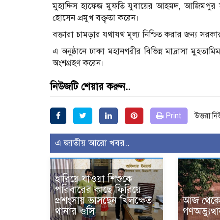
মুহাদ্দিস হাফেজ মুফতি যুবায়ের আহমদ, আজিমপুর 
হোসেন প্রমুখ বক্তৃতা করেন।
বক্তারা চামড়ার যথাযথ মূল্য নিশ্চিত করার জন্য সরক
এ অনুষ্ঠানে ঢাকা মহানগরীর বিভিন্ন মাদ্রাসা মুহতা
অংশগ্রহণ করেন।
নিউজটি শেয়ার করুন..
Print
উত্তরা ন
এ জাতীয় আরো খবর..
হারিয়ে যাওয়া শিশুকে
পরিবারের কাছে ফিরিয়ে
প্রশংসায় ভাসছেন খিলক্ষেত
আজ থেকে উ
থানার ওসি
গণঅভ্যুত্থ