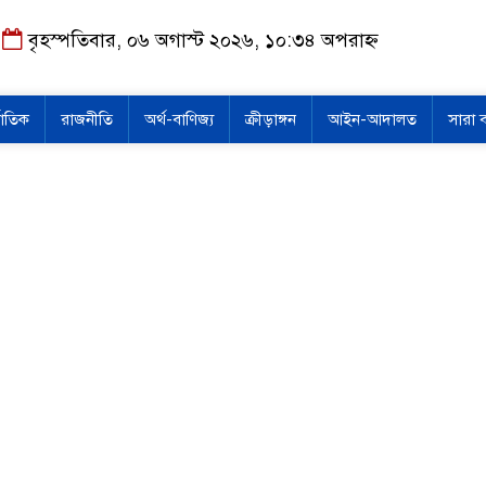
বৃহস্পতিবার, ০৬ অগাস্ট ২০২৬, ১০:৩৪ অপরাহ্ন
জাতিক
রাজনীতি
অর্থ-বাণিজ্য
ক্রীড়াঙ্গন
আইন-আদালত
সারা 