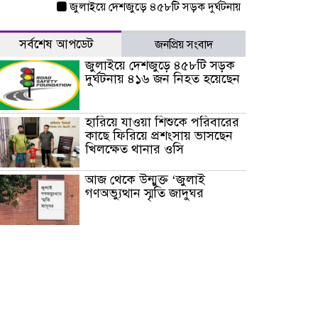
জুলাইয়ে দেশজুড়ে ৪৫৮টি সড়ক দুর্ঘটনায় ৪১৬ জন নিহত হয়েছেন
সর্বশেষ আপডেট
জনপ্রিয় সংবাদ
জুলাইয়ে দেশজুড়ে ৪৫৮টি সড়ক
দুর্ঘটনায় ৪১৬ জন নিহত হয়েছেন
হারিয়ে যাওয়া শিশুকে পরিবারের
কাছে ফিরিয়ে প্রশংসায় ভাসছেন
খিলক্ষেত থানার ওসি
আজ থেকে উন্মুক্ত ‘জুলাই
গণঅভ্যুত্থান স্মৃতি জাদুঘর
রাজধানীর উত্তরা আঞ্চলিক
পাসপোর্ট অফিসের সামনে দালাল
চক্রের ১৩ জন সদস্যকে বিভিন্ন
মেয়াদে সাজা প্রদান করেছে
‌্যাব-১
হরমুজ প্রণালি নিয়ে ওমানের সঙ্গে