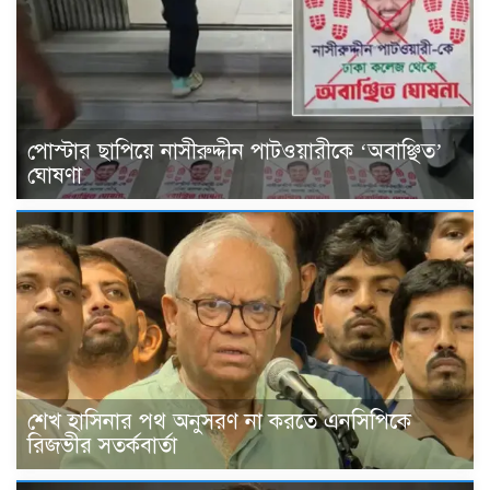
পোস্টার ছাপিয়ে নাসীরুদ্দীন পাটওয়ারীকে ‘অবাঞ্ছিত’
ঘোষণা
শেখ হাসিনার পথ অনুসরণ না করতে এনসিপিকে
রিজভীর সতর্কবার্তা