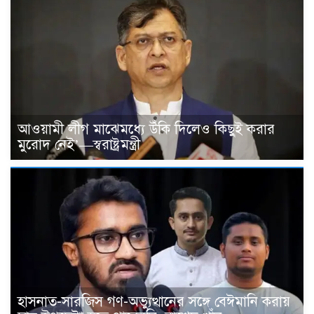
আওয়ামী লীগ মাঝেমধ্যে উঁকি দিলেও কিছুই করার
মুরোদ নেই’—স্বরাষ্ট্রমন্ত্রী
হাসনাত-সারজিস গণ-অভ্যুত্থানের সঙ্গে বেঈমানি করায়