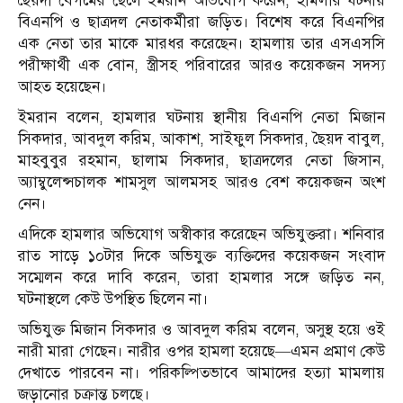
ছৈয়দা বেগমের ছেলে ইমরান অভিযোগ করেন, হামলার ঘটনায়
বিএনপি ও ছাত্রদল নেতাকর্মীরা জড়িত। বিশেষ করে বিএনপির
এক নেতা তার মাকে মারধর করেছেন। হামলায় তার এসএসসি
পরীক্ষার্থী এক বোন, স্ত্রীসহ পরিবারের আরও কয়েকজন সদস্য
আহত হয়েছেন।
ইমরান বলেন, হামলার ঘটনায় স্থানীয় বিএনপি নেতা মিজান
সিকদার, আবদুল করিম, আকাশ, সাইফুল সিকদার, ছৈয়দ বাবুল,
মাহবুবুর রহমান, ছালাম সিকদার, ছাত্রদলের নেতা জিসান,
অ্যাম্বুলেন্সচালক শামসুল আলমসহ আরও বেশ কয়েকজন অংশ
নেন।
এদিকে হামলার অভিযোগ অস্বীকার করেছেন অভিযুক্তরা। শনিবার
রাত সাড়ে ১০টার দিকে অভিযুক্ত ব্যক্তিদের কয়েকজন সংবাদ
সম্মেলন করে দাবি করেন, তারা হামলার সঙ্গে জড়িত নন,
ঘটনাস্থলে কেউ উপস্থিত ছিলেন না।
অভিযুক্ত মিজান সিকদার ও আবদুল করিম বলেন, অসুস্থ হয়ে ওই
নারী মারা গেছেন। নারীর ওপর হামলা হয়েছে—এমন প্রমাণ কেউ
দেখাতে পারবেন না। পরিকল্পিতভাবে আমাদের হত্যা মামলায়
জড়ানোর চক্রান্ত চলছে।