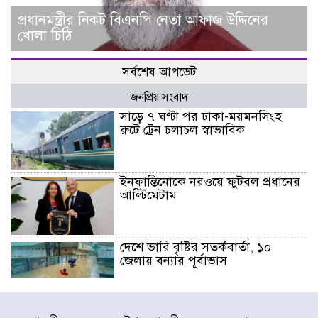
প্রধানমন্ত্রীর নিকট বিএনপি নেতা আফাজ উদ্দিনের
খোলা চিঠি
সর্বশেষ আপডেট
জনপ্রিয় সংবাদ
সাড়ে ৭ ঘণ্টা পর ঢাকা-ময়মনসিংহ
রুটে ট্রেন চলাচল স্বাভাবিক
ইনফান্তিনোকে নরওয়ে ফুটবল প্রধানের
আল্টিমেটাম
দেশে ভারি বৃষ্টির সতর্কবার্তা, ১০
জেলায় বন্যার পূর্বাভাস
৫৩ নং ওয়ার্ডের সড়কে নেমপ্লেট