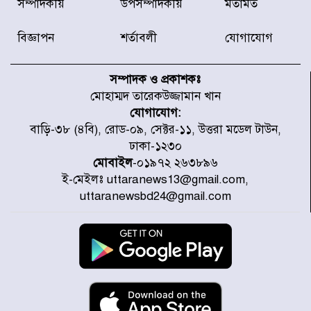
সম্পাদকীয়
উপসম্পাদকীয়
মতামত
স্থাপনের উদ্যোগ চান মিয়া ব্যাপারীর
বিজ্ঞাপন
শর্তাবলী
যোগাযোগ
৭ জেলায় ঝোড়ো হাওয়াসহ বজ্রবৃষ্টির
শঙ্কা
সম্পাদক ও প্রকাশকঃ
মোহাম্মদ তারেকউজ্জামান খান
যোগাযোগ:
বগুড়া ও সিলেটে সড়ক দুর্ঘটনায় নিহত
বাড়ি-৩৮ (৪বি), রোড-০৯, সেক্টর-১১, উত্তরা মডেল টাউন,
১৫
ঢাকা-১২৩০
মোবাইল
-০১৯৭২ ২৬৩৮৯৬
ই-মেইলঃ uttaranews13@gmail.com,
জুলাইয়ে দেশজুড়ে ৪৫৮টি সড়ক
uttaranewsbd24@gmail.com
দুর্ঘটনায় ৪১৬ জন নিহত হয়েছেন
হারিয়ে যাওয়া শিশুকে পরিবারের কাছে
ফিরিয়ে প্রশংসায় ভাসছেন খিলক্ষেত
থানার ওসি