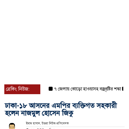
ব্রেকিং নিউজ:
৭ জেলায় ঝোড়ো হাওয়াসহ বজ্রবৃষ্টির শঙ্কা
বগুড়া 
ঢাকা-১৮ আসনের এমপির ব্যক্তিগত সহকারী
হলেন নাজমুল হোসেন জিকু
ইমাম হাসান, উত্তরা নিউজ প্রতিবেদক