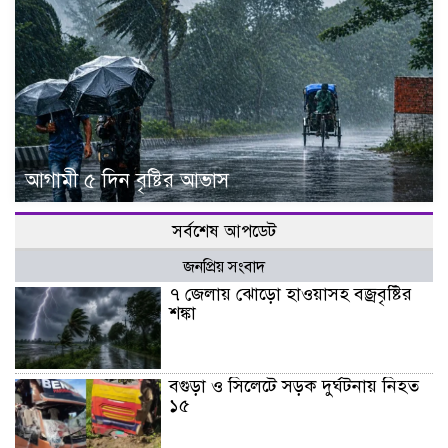
আগামী ৫ দিন বৃষ্টির আভাস
সর্বশেষ আপডেট
জনপ্রিয় সংবাদ
৭ জেলায় ঝোড়ো হাওয়াসহ বজ্রবৃষ্টির
শঙ্কা
বগুড়া ও সিলেটে সড়ক দুর্ঘটনায় নিহত
১৫