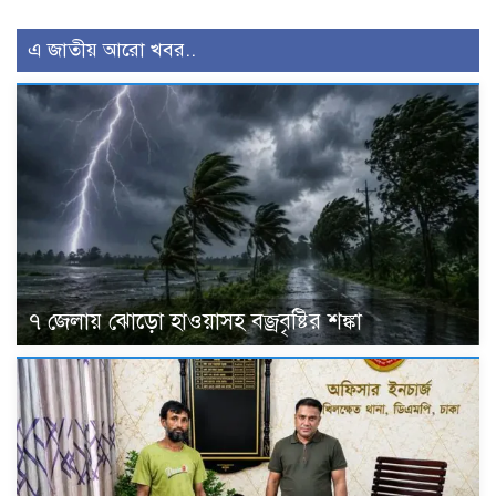
এ জাতীয় আরো খবর..
৭ জেলায় ঝোড়ো হাওয়াসহ বজ্রবৃষ্টির শঙ্কা