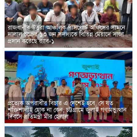
রাজধানীর উত্তরা আঞ্চলিক পাসপোর্ট অফিসের সামনে
দালাল চক্রের ১৩ জন সদস্যকে বিভিন্ন মেয়াদে সাজা
প্রদান করেছে র‌্যাব-১
প্রত্যেক অপরাধীর বিচার এ দেশেই হবে, সে যত
শক্তিশালীই হোক না কেন, চট্টগ্রামে জুলাই গণঅভ্যুত্থান
দিবসে প্রতিমন্ত্রী মীর হেলাল