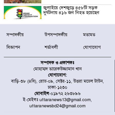
জুলাইয়ে দেশজুড়ে ৪৫৮টি সড়ক
দুর্ঘটনায় ৪১৬ জন নিহত হয়েছেন
হারিয়ে যাওয়া শিশুকে পরিবারের কাছে
সম্পাদকীয়
উপসম্পাদকীয়
মতামত
ফিরিয়ে প্রশংসায় ভাসছেন খিলক্ষেত
থানার ওসি
বিজ্ঞাপন
শর্তাবলী
যোগাযোগ
আজ থেকে উন্মুক্ত ‘জুলাই গণঅভ্যুত্থান
স্মৃতি জাদুঘর
সম্পাদক ও প্রকাশকঃ
মোহাম্মদ তারেকউজ্জামান খান
যোগাযোগ:
রাজধানীর উত্তরা আঞ্চলিক পাসপোর্ট
বাড়ি-৩৮ (৪বি), রোড-০৯, সেক্টর-১১, উত্তরা মডেল টাউন,
অফিসের সামনে দালাল চক্রের ১৩ জন
ঢাকা-১২৩০
সদস্যকে বিভিন্ন মেয়াদে সাজা প্রদান
করেছে র‌্যাব-১
মোবাইল
-০১৯৭২ ২৬৩৮৯৬
ই-মেইলঃ uttaranews13@gmail.com,
হরমুজ প্রণালি নিয়ে ওমানের সঙ্গে চুক্তি
uttaranewsbd24@gmail.com
চূড়ান্ত পর্যায়ে : ইরান