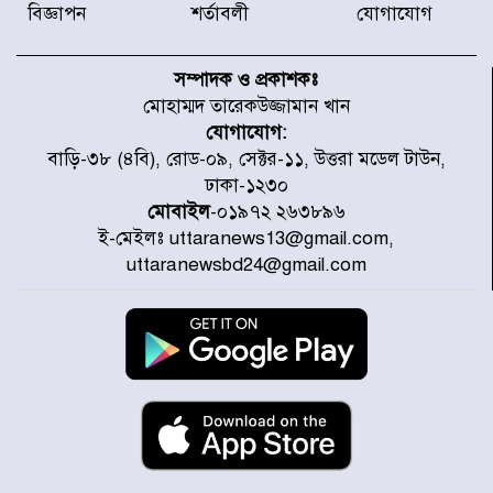
বিজ্ঞাপন
শর্তাবলী
যোগাযোগ
নবনির্বাচিত কার্যনির্বাহী পরিষদের
উদ্যোগে উত্তরা ১৩ নং সেক্টর-এ
সম্পাদক ও প্রকাশকঃ
পরিষ্কার-পরিচ্ছন্নতা অভিযান
মোহাম্মদ তারেকউজ্জামান খান
যোগাযোগ:
ডিএমপির অভিযানে ২৪ ঘণ্টায় গ্রেপ্তার
বাড়ি-৩৮ (৪বি), রোড-০৯, সেক্টর-১১, উত্তরা মডেল টাউন,
৫০৪, উদ্ধার মাদক-অস্ত্র
ঢাকা-১২৩০
মোবাইল
-০১৯৭২ ২৬৩৮৯৬
ই-মেইলঃ uttaranews13@gmail.com,
সন্দ্বীপের চরে বিপদে পড়া কচ্ছপ উদ্ধার
uttaranewsbd24@gmail.com
সাগরে অবমুক্ত
মাতারবাড়ী পৌঁছে নির্ধারিত কর্মসূচিতে
যোগ দিয়েছেন প্রধানমন্ত্রী
জাতীয় সাংবাদিক সংস্থার পিরোজপুর
জেলা কমিটি অনুমোদন