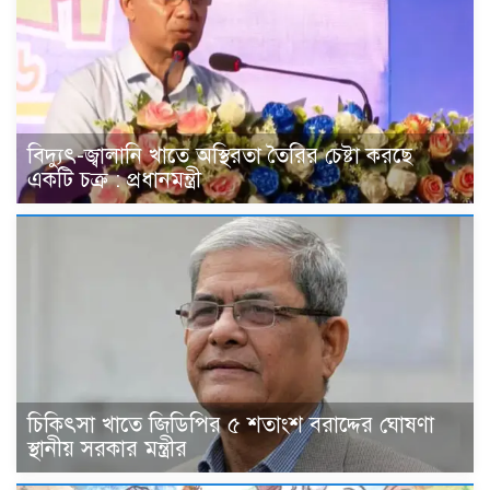
বিদ্যুৎ-জ্বালানি খাতে অস্থিরতা তৈরির চেষ্টা করছে
একটি চক্র : প্রধানমন্ত্রী
চিকিৎসা খাতে জিডিপির ৫ শতাংশ বরাদ্দের ঘোষণা
স্থানীয় সরকার মন্ত্রীর