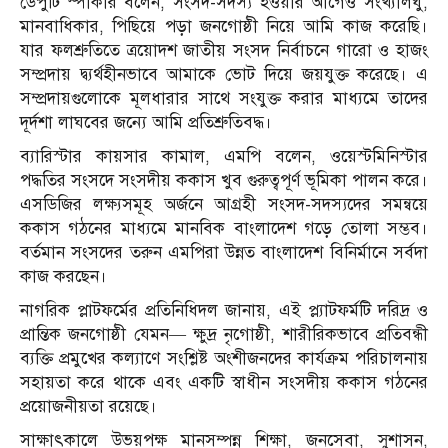
ডেপুটি স্পীকার বলেন, সংসদ-সদস্য হওয়ার আগেও সংখ্যালঘু,
মানবাধিকার, পিছিয়ে পড়া জনগোষ্ঠী নিয়ে আমি কাজ করেছি।
যার ফলশ্রুতিতে ত্রয়োদশ জাতীয় সংসদ নির্বাচনে গারো ও হাজং
সম্প্রদায় দ্ব্যর্থহীনভাবে আমাকে ভোট দিয়ে জয়যুক্ত করেছে। এ
সম্প্রদায়গুলোকে মূলধারার সাথে সংযুক্ত করার মাধ্যমে তাদের
দূর্দশা লাঘবের জন্যে আমি প্রতিশ্রুতিবদ্ধ।
ব্যারিস্টার কায়সার কামাল, এমপি বলেন, ওয়েস্টমিনিস্টার
পদ্ধতির সংসদে সংসদীয় ককাস খুব গুরুত্বপূর্ণ ভূমিকা পালন করে।
এসডিজির লক্ষ্যসমূহ অর্জনে আগ্রহী সংসদ-সদস্যদের সমন্বয়ে
ককাস গঠনের মাধ্যমে মানবিক বাংলাদেশ গড়ে তোলা সম্ভব।
বর্তমান সংসদের তরুন এমপিরা উন্নত বাংলাদেশ বিনির্মানে সর্বদা
কাজ করছেন।
নাগরিক প্লাটফর্মের প্রতিনিধিদল জানায়, এই প্ল্যাটফর্মটি দরিদ্র ও
প্রান্তিক জনগোষ্ঠী যেমন— ক্ষুদ্র নৃগোষ্ঠী, শারীরিকভাবে প্রতিবন্ধী
ব্যক্তি প্রমুখের কল্যাণে সংশ্লিষ্ট অংশীজনদের কার্যক্রম পরিচালনায়
সহায়তা করে থাকে এবং একটি স্বাধীন সংসদীয় ককাস গঠনের
প্রয়োজনীয়তা রয়েছে।
সাক্ষাৎকালে উভয়পক্ষ মানসম্পন্ন শিক্ষা, জনসেবা, সুশাসন,