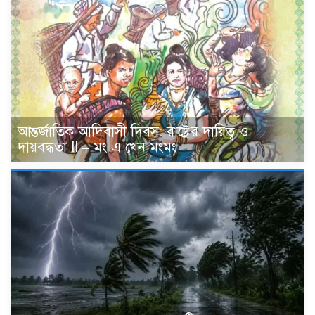
আন্তর্জাতিক আদিবাসী দিবস: রাষ্ট্রের দায়িত্ব ও
দায়বদ্ধতা II – মং এ খেন মংমং