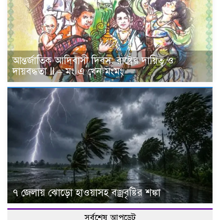
আন্তর্জাতিক আদিবাসী দিবস: রাষ্ট্রের দায়িত্ব ও
দায়বদ্ধতা II – মং এ খেন মংমং
৭ জেলায় ঝোড়ো হাওয়াসহ বজ্রবৃষ্টির শঙ্কা
সর্বশেষ আপডেট