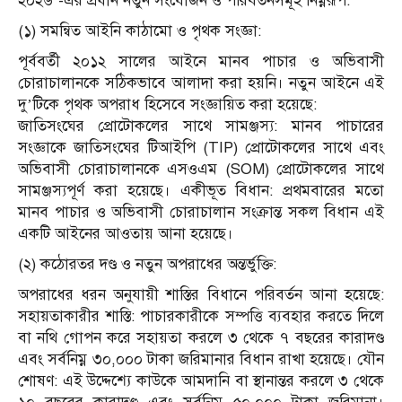
২০২৬’-এর প্রধান নতুন সংযোজন ও পরিবর্তনসমূহ নিম্নরূপ:
(১) সমন্বিত আইনি কাঠামো ও পৃথক সংজ্ঞা:
পূর্ববর্তী ২০১২ সালের আইনে মানব পাচার ও অভিবাসী
চোরাচালানকে সঠিকভাবে আলাদা করা হয়নি। নতুন আইনে এই
দু’টিকে পৃথক অপরাধ হিসেবে সংজ্ঞায়িত করা হয়েছে:
জাতিসংঘের প্রোটোকলের সাথে সামঞ্জস্য: মানব পাচারের
সংজ্ঞাকে জাতিসংঘের টিআইপি (TIP) প্রোটোকলের সাথে এবং
অভিবাসী চোরাচালানকে এসওএম (SOM) প্রোটোকলের সাথে
সামঞ্জস্যপূর্ণ করা হয়েছে। একীভূত বিধান: প্রথমবারের মতো
মানব পাচার ও অভিবাসী চোরাচালান সংক্রান্ত সকল বিধান এই
একটি আইনের আওতায় আনা হয়েছে।
(২) কঠোরতর দণ্ড ও নতুন অপরাধের অন্তর্ভুক্তি:
অপরাধের ধরন অনুযায়ী শাস্তির বিধানে পরিবর্তন আনা হয়েছে:
সহায়তাকারীর শাস্তি: পাচারকারীকে সম্পত্তি ব্যবহার করতে দিলে
বা নথি গোপন করে সহায়তা করলে ৩ থেকে ৭ বছরের কারাদণ্ড
এবং সর্বনিম্ন ৩০,০০০ টাকা জরিমানার বিধান রাখা হয়েছে। যৌন
শোষণ: এই উদ্দেশ্যে কাউকে আমদানি বা স্থানান্তর করলে ৩ থেকে