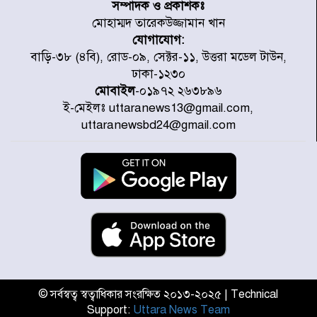
সম্পাদক ও প্রকাশকঃ
পরিষ্কার-পরিচ্ছন্নতা অভিযান
মোহাম্মদ তারেকউজ্জামান খান
যোগাযোগ:
ডিএমপির অভিযানে ২৪ ঘণ্টায় গ্রেপ্তার
বাড়ি-৩৮ (৪বি), রোড-০৯, সেক্টর-১১, উত্তরা মডেল টাউন,
৫০৪, উদ্ধার মাদক-অস্ত্র
ঢাকা-১২৩০
মোবাইল
-০১৯৭২ ২৬৩৮৯৬
ই-মেইলঃ uttaranews13@gmail.com,
সন্দ্বীপের চরে বিপদে পড়া কচ্ছপ উদ্ধার
uttaranewsbd24@gmail.com
সাগরে অবমুক্ত
মাতারবাড়ী পৌঁছে নির্ধারিত কর্মসূচিতে
যোগ দিয়েছেন প্রধানমন্ত্রী
জাতীয় সাংবাদিক সংস্থার পিরোজপুর
জেলা কমিটি অনুমোদন
© সর্বস্বত্ব স্বত্বাধিকার সংরক্ষিত ২০১৩-২০২৫ | Technical
Support:
Uttara News Team
গণঅভ্যুত্থানের তথ্য বিশ্বমিডিয়ায় পৌঁছে