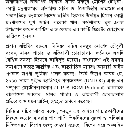
জননিরাপত্তা বিভাগের সিনিয়র সচিব মনজুর মোর্শেদ চৌধুরী।
স্বরাষ্ট্র মন্ত্রণালয়ের অতিরিক্ত সচিব ড. জিয়াউদ্দীন আহমেদ এর
সভাপতিত্বে অনুষ্ঠানে বিশেষ অতিথি হিসেবে উপস্থিত ছিলেন স্বরাষ্ট্র
মন্ত্রণালয়ের যুগ্ম সচিব রেবেকা খান। কর্মশালায় মূল প্রবন্ধ
উপস্থাপন করেন জাস্টিস এন্ড কেয়ার-এর কান্ট্রি ডিরেক্টর মোহাম্মদ
তারিকুল ইসলাম।
প্রধান অতিথির বক্তব্যে সিনিয়র সচিব মনজুর মোর্শেদ চৌধুরী
বলেন, মানব পাচার ও অভিবাসী চোরাচালান বর্তমানে একটি
বৈশ্বিক সমস্যা হিসেবে আবির্ভূত হয়েছে। বাংলাদেশ এই সমস্যা
সমাধানে অত্যন্ত আন্তরিক এবং আন্তর্জাতিক মানদণ্ড অনুযায়ী আইন
প্রণয়নে অগ্রণী ভূমিকা পালন করছে। তিনি উল্লেখ করেন যে,
২০০০ সালে গৃহীত জাতিসংঘ কনভেনশন (UNTOC) এবং এর
সম্পূরক প্রোটোকলগুলোর (TIP ও SOM Protocol) আলোকে
বাংলাদেশ সরকার ‘মানব পাচার ও অভিবাসী চোরাচালান
প্রতিরোধ ও দমন আইন, ২০২৬’ প্রণয়ন করেছে।
সিনিয়র সচিব আরও বলেন, “নতুন এই আইনে পাচারকারীদের
বিরুদ্ধে কঠোর ব্যবস্থার পাশাপাশি ভিকটিমদের সুরক্ষা ও অধিকার
নিশ্চিতকরণে বিশেষ গুরুত্ব দেওয়া হয়েছে। বিশেষ করে অনলাইন