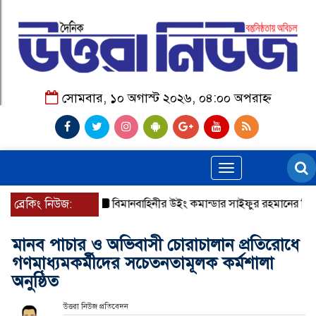
সোমবার, ১০ অগাস্ট ২০২৬, ০৪:০০ অপরাহ্ন
Toggle
navigation
ব্রেকিং নিউজ:
বিমানবাহিনীর উইং কমান্ডার সাইফুর রহমানের বিরুদ্ধে গ্রে
মানব পাচার ও অভিবাসী চোরাচালান প্রতিরোধে
গণমাধ্যমকর্মীদের সচেতনতামূলক কর্মশালা
অনুষ্ঠিত
উত্তরা নিউজ প্রতিবেদন