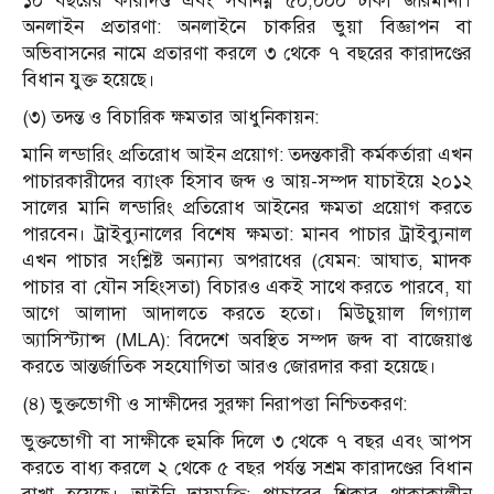
১০ বছরের কারাদণ্ড এবং সর্বনিম্ন ৫০,০০০ টাকা জরিমানা।
অনলাইন প্রতারণা: অনলাইনে চাকরির ভুয়া বিজ্ঞাপন বা
অভিবাসনের নামে প্রতারণা করলে ৩ থেকে ৭ বছরের কারাদণ্ডের
বিধান যুক্ত হয়েছে।
(৩) তদন্ত ও বিচারিক ক্ষমতার আধুনিকায়ন:
মানি লন্ডারিং প্রতিরোধ আইন প্রয়োগ: তদন্তকারী কর্মকর্তারা এখন
পাচারকারীদের ব্যাংক হিসাব জব্দ ও আয়-সম্পদ যাচাইয়ে ২০১২
সালের মানি লন্ডারিং প্রতিরোধ আইনের ক্ষমতা প্রয়োগ করতে
পারবেন। ট্রাইব্যুনালের বিশেষ ক্ষমতা: মানব পাচার ট্রাইব্যুনাল
এখন পাচার সংশ্লিষ্ট অন্যান্য অপরাধের (যেমন: আঘাত, মাদক
পাচার বা যৌন সহিংসতা) বিচারও একই সাথে করতে পারবে, যা
আগে আলাদা আদালতে করতে হতো। মিউচুয়াল লিগ্যাল
অ্যাসিস্ট্যান্স (MLA): বিদেশে অবস্থিত সম্পদ জব্দ বা বাজেয়াপ্ত
করতে আন্তর্জাতিক সহযোগিতা আরও জোরদার করা হয়েছে।
(৪) ভুক্তভোগী ও সাক্ষীদের সুরক্ষা নিরাপত্তা নিশ্চিতকরণ:
ভুক্তভোগী বা সাক্ষীকে হুমকি দিলে ৩ থেকে ৭ বছর এবং আপস
করতে বাধ্য করলে ২ থেকে ৫ বছর পর্যন্ত সশ্রম কারাদণ্ডের বিধান