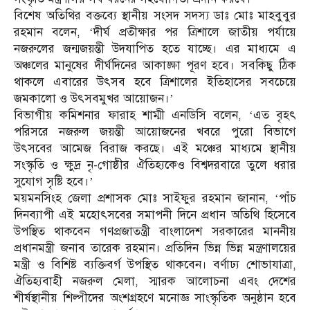
বিশেষ অতিথির বক্তব্যে স্থানীয় সংসদ সদস্য ডাঃ মোঃ মাহবুবুর
রহমান বলেন, ‘দীর্ঘ প্রতীক্ষার পর ত্রিশালে জাতীয় পর্যায়ে
নজরুলের জন্মজয়ন্তী উদযাপিত হতে যাচ্ছে। এর মাধ্যমে এ
অঞ্চলের মানুষের দীর্ঘদিনের আকাঙ্ক্ষা পূরণ হবে। সবকিছু ঠিক
থাকলে এবারের উৎসব হবে ত্রিশালের ইতিহাসের সবচেয়ে
জমকালো ও উৎসবমুখর আয়োজন।’
বিভাগীয় কমিশনার ফারাহ শাম্মী এনডিসি বলেন, ‘এত বৃহৎ
পরিসরে নজরুল জয়ন্তী আয়োজনের খবরে পুরো বিভাগে
উৎসবের আমেজ বিরাজ করছে। এই মঞ্চের মাধ্যমে স্থানীয়
সংস্কৃতি ও ক্ষুদ্র নৃ-গোষ্ঠীর ঐতিহ্যকেও বিশ্বদরবারে তুলে ধরার
সুযোগ সৃষ্টি হবে।’
ময়মনসিংহ জেলা প্রশাসক মোঃ সাইফুর রহমান জানান, ‘পাঁচ
দিনব্যাপী এই মহোৎসবের সমাপনী দিনে প্রধান অতিথি হিসেবে
উপস্থিত থাকবেন গণপ্রজাতন্ত্রী বাংলাদেশ সরকারের মাননীয়
প্রধানমন্ত্রী জনাব তারেক রহমান। প্রতিদিন ভিন্ন ভিন্ন মন্ত্রণালয়ের
মন্ত্রী ও বিশিষ্ট ব্যক্তিবর্গ উপস্থিত থাকবেন। বর্ণাঢ্য শোভাযাত্রা,
ঐতিহ্যবাহী নজরুল মেলা, স্মারক আলোচনা এবং দেশের
শীর্ষস্থানীয় শিল্পীদের অংশগ্রহণে মনোজ্ঞ সাংস্কৃতিক অনুষ্ঠান হবে