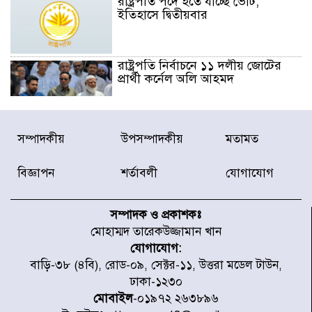
রাষ্ট্রপতি পদে হতে যাচ্ছে ভোট,
ইতিহাসে দ্বিতীয়বার
রাষ্ট্রপতি নির্বাচনে ১১ দলীয় জোটের
প্রার্থী কর্নেল অলি আহমদ
ডিএনসিসির সঙ্গে সমন্বয়ে পরিচ্ছন্নতার
সম্পাদকীয়
উপসম্পাদকীয়
মতামত
নতুন উদ্যোগ নিকুঞ্জ-টানপাড়ায়
বিজ্ঞাপন
শর্তাবলী
যোগাযোগ
নবনির্বাচিত কার্যনির্বাহী পরিষদের
উদ্যোগে উত্তরা ১৩ নং সেক্টর-এ
সম্পাদক ও প্রকাশকঃ
পরিষ্কার-পরিচ্ছন্নতা অভিযান
মোহাম্মদ তারেকউজ্জামান খান
যোগাযোগ:
ডিএমপির অভিযানে ২৪ ঘণ্টায় গ্রেপ্তার
বাড়ি-৩৮ (৪বি), রোড-০৯, সেক্টর-১১, উত্তরা মডেল টাউন,
৫০৪, উদ্ধার মাদক-অস্ত্র
ঢাকা-১২৩০
মোবাইল
-০১৯৭২ ২৬৩৮৯৬