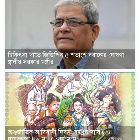
চিকিৎসা খাতে জিডিপির ৫ শতাংশ বরাদ্দের ঘোষণা
স্থানীয় সরকার মন্ত্রীর
আন্তর্জাতিক আদিবাসী দিবস: রাষ্ট্রের দায়িত্ব ও
দায়বদ্ধতা II – মং এ খেন মংমং