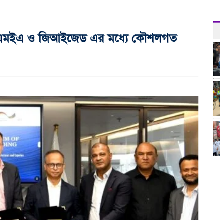
রাষ
জিএমইএ ও জিআইজেড এর মধ্যে কৌশলগত