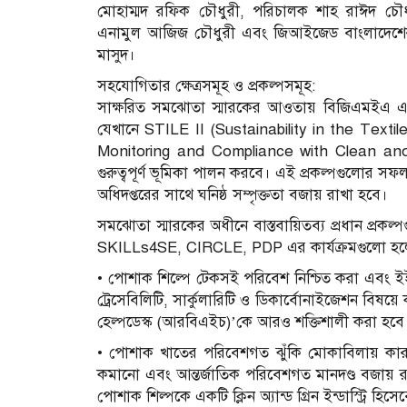
মোহাম্মদ রফিক চৌধুরী, পরিচালক শাহ রাঈদ চৌধ
এনামুল আজিজ চৌধুরী এবং জিআইজেড বাংলাদেশের S
মাসুদ।
সহযোগিতার ক্ষেত্রসমূহ ও প্রকল্পসমূহ:
সাক্ষরিত সমঝোতা স্মারকের আওতায় বিজিএমইএ এব
যেখানে STILE II (Sustainability in the Textil
Monitoring and Compliance with Clean and F
গুরুত্বপূর্ণ ভূমিকা পালন করবে। এই প্রকল্পগুলোর সফল ব
অধিদপ্তরের সাথে ঘনিষ্ঠ সম্পৃক্ততা বজায় রাখা হবে।
সমঝোতা স্মারকের অধীনে বাস্তবায়িতব্য প্রধান প
SKILLs4SE, CIRCLE, PDP এর কার্যক্রমগুলো হ
• পোশাক শিল্পে টেকসই পরিবেশ নিশ্চিত করা এবং ইইউ
ট্রেসেবিলিটি, সার্কুলারিটি ও ডিকার্বোনাইজেশন বিষ
হেল্পডেস্ক (আরবিএইচ)’কে আরও শক্তিশালী করা হবে
• পোশাক খাতের পরিবেশগত ঝুঁকি মোকাবিলায় কারখান
কমানো এবং আন্তর্জাতিক পরিবেশগত মানদণ্ড বজায় রা
পোশাক শিল্পকে একটি ক্লিন অ্যান্ড গ্রিন ইন্ডাস্ট্রি হি