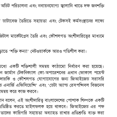
্জি অডিট পরিচালনা এবং নবায়নযোগ্য জ্বালানি খাতে দক্ষ জনশক্তি
ল ডাটাবেজ তৈরিতে সহায়তা এবং টেকসই কর্মসংস্থানের লক্ষ্যে
জিটাল মার্কেটপ্লেস তৈরি এবং কৌশলগত অংশীদারিত্বের মাধ্যমে
বাড়াতে ‘শক্তি কন্যা’ নেটওয়ার্ককে আরও গতিশীল করা।
মধ্যে একটি শক্তিশালী সমন্বয় কাঠামো নির্ধারণ করা হয়েছে।
 জার্মান টেকনিক্যাল কো-অপারেশনের প্রধান ফোকাল পয়েন্ট
যকর তদারকি ও কৌশলগত যোগাযোগের জন্য জিআইজেড সরাসরি
ড এনার্জি এফিসিয়েন্সি’ এবং ‘ডেটা অ্যান্ড রেসপন্সিবল বিজনেস
 সমন্বয় করে কাজ করবে।
 খান বলেন, এই অংশীদারিত্ব বাংলাদেশের পোশাক শিল্পকে একটি
বে প্রতিষ্ঠিত করতে মাইলফলক হয়ে থাকবে। জিআইজেড এর পক্ষ
দের কারিগরি সহায়তা অব্যাহত রাখার প্রতিশ্রুতি ব্যক্ত করা