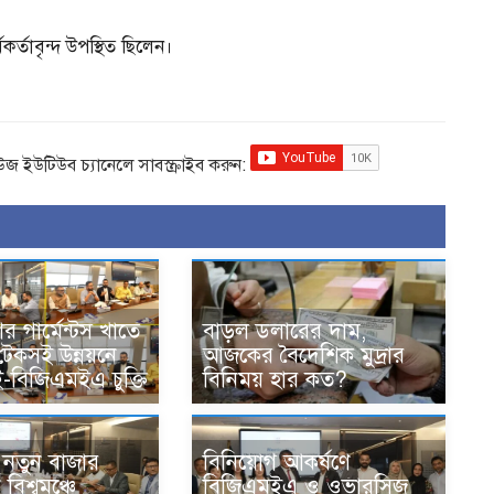
্তাবৃন্দ উপস্থিত ছিলেন।
িউজ ইউটিউব চ্যানেলে সাবস্ক্রাইব করুন:
র গার্মেন্টস খাতে
বাড়ল ডলারের দাম,
 টেকসই উন্নয়নে
আজকের বৈদেশিক মুদ্রার
বিজিএমইএ চুক্তি
বিনিময় হার কত?
নতুন বাজার
বিনিয়োগ আকর্ষণে
 বিশ্বমঞ্চে
বিজিএমইএ ও ওভারসিজ