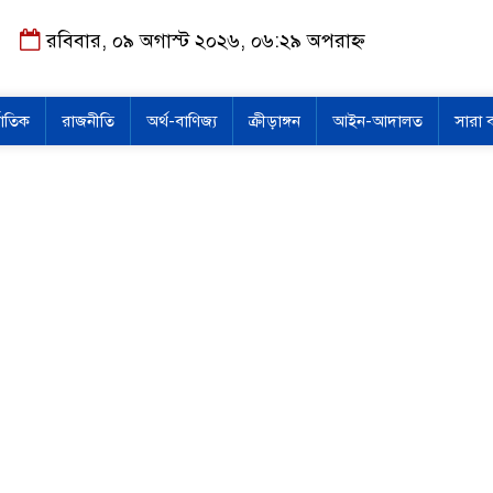
রবিবার, ০৯ অগাস্ট ২০২৬, ০৬:২৯ অপরাহ্ন
জাতিক
রাজনীতি
অর্থ-বাণিজ্য
ক্রীড়াঙ্গন
আইন-আদালত
সারা 