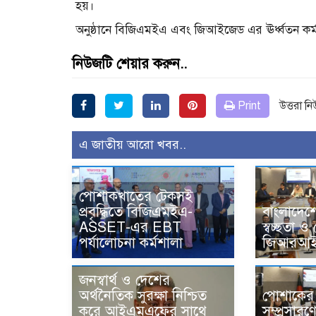
হয়।
অনুষ্ঠানে বিজিএমইএ এবং জিআইজেড এর ঊর্ধ্বতন কর্মকর
নিউজটি শেয়ার করুন..
Print
উত্তরা ন
এ জাতীয় আরো খবর..
পোশাকখাতের টেকসই
প্রবৃদ্ধিতে বিজিএমইএ-
বাংলাদেশে
ASSET-এর EBT
স্বচ্ছতা ও
পর্যালোচনা কর্মশালা
জিআরআই-
জনস্বার্থ ও দেশের
অর্থনৈতিক সুরক্ষা নিশ্চিত
পোশাকের 
করে আইএমএফের সাথে
সম্প্রসারণে