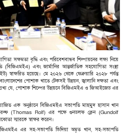
িতা সক্ষমতা বৃদ্ধি এবং পরিবেশবান্ধব শিল্পায়নের লক্ষ্য নিয়ে
ি (বিজিএমইএ) এবং জার্মানির আন্তর্জাতিক সহযোগিতা সংস্থা
্বাক্ষরিত হয়েছে। মে ২০২৬ থেকে ফেব্রুয়ারি ২০২৮ পর্যন্ত
ংলাদেশের পোশাক খাতে টেকসই উন্নয়ন, জ্বালানি দক্ষতা এবং
ল্লেখ্য যে, পোশাক শিল্পের উন্নয়নে বিজিএমইএ ও জিআইজেড এর
 আয়োজিত এক অনুষ্ঠানে বিজিএমইএ সভাপতি মাহমুদ হাসান খান
 রল্ফ (Thomas Rolf) এর পক্ষে গুনডলফ ক্লেন (Gundolf
মঝোতা স্মারকে স্বাক্ষর করেন।
 বিজিএমইএ এর সহ-সভাপতি ভিদিয়া অমৃত খান, সহ-সভাপতি