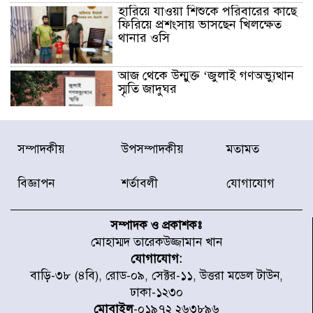
হারিয়ে যাওয়া শিশুকে পরিবারের কাছে
ফিরিয়ে প্রশংসায় ভাসছেন খিলক্ষেত
থানার ওসি
আজ থেকে উন্মুক্ত ‘জুলাই গণঅভ্যুত্থান
স্মৃতি জাদুঘর
রাজধানীর উত্তরা আঞ্চলিক পাসপোর্ট
সম্পাদকীয়
উপসম্পাদকীয়
মতামত
অফিসের সামনে দালাল চক্রের ১৩ জন
সদস্যকে বিভিন্ন মেয়াদে সাজা প্রদান
করেছে র‌্যাব-১
বিজ্ঞাপন
শর্তাবলী
যোগাযোগ
হরমুজ প্রণালি নিয়ে ওমানের সঙ্গে চুক্তি
চূড়ান্ত পর্যায়ে : ইরান
সম্পাদক ও প্রকাশকঃ
মোহাম্মদ তারেকউজ্জামান খান
যোগাযোগ:
প্রত্যেক অপরাধীর বিচার এ দেশেই
বাড়ি-৩৮ (৪বি), রোড-০৯, সেক্টর-১১, উত্তরা মডেল টাউন,
হবে, সে যত শক্তিশালীই হোক না কেন,
ঢাকা-১২৩০
চট্টগ্রামে জুলাই গণঅভ্যুত্থান দিবসে
প্রতিমন্ত্রী মীর হেলাল
মোবাইল
-০১৯৭২ ২৬৩৮৯৬