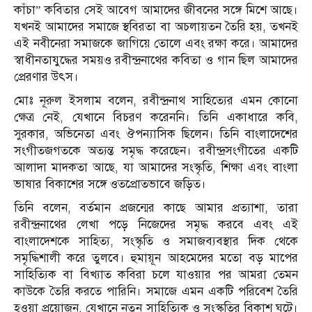
কাঁচা” কবিতার সেই আবেগ আমাদের জীবনের সঙ্গে মিশে আছে।
যখনই আমাদের সমাজে স্থবিরতা বা অচলায়তন তৈরি হয়, তখনই
এই নবীনেরা সমাজকে জাগিয়ে তোলে এবং রক্ষা করে। আমাদের
স্বাধীনতাযুদ্ধের সময়ও রবীন্দ্রনাথের কবিতা ও গান ছিল আমাদের
প্রেরণার উৎস।
মোঃ নূরুল ইসলাম বলেন, রবীন্দ্রনাথ সাহিত্যের এমন কোনো
ক্ষেত্র নেই, যেখানে বিচরণ করেননি। তিনি একাধারে কবি,
সুরকার, অভিনেতা এবং ঔপন্যাসিক ছিলেন। তিনি বাংলাদেশের
সংগীতজগতকে অত্যন্ত সমৃদ্ধ করেছেন। রবীন্দ্রসংগীতের একটি
আলাদা মাদকতা আছে, যা আমাদের সংস্কৃতি, শিক্ষা এবং বাংলা
ভাষার বিকাশের সঙ্গে ওতপ্রোতভাবে জড়িত।
তিনি বলেন, বর্তমান প্রজন্মের কাছে আমার প্রত্যাশা, তারা
রবীন্দ্রনাথের লেখা পড়ে নিজেদের সমৃদ্ধ করবে এবং এই
বাংলাদেশকে সাহিত্য, সংস্কৃতি ও সমাজব্যবস্থার দিক থেকে
সমৃদ্ধিশালী করে তুলবে। হুমায়ূন আহমেদের মতো বড় মাপের
সাহিত্যিক বা বিখ্যাত কবিরা চলে যাওয়ার পর আমরা তেমন
কাউকে তৈরি করতে পারিনি। সমাজে এমন একটি পরিবেশ তৈরি
হওয়া প্রয়োজন, যেখানে নতুন সাহিত্যিক ও সংস্কৃতির বিকাশ ঘটে।