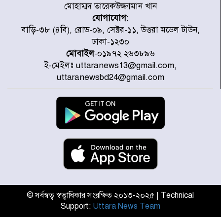
মোহাম্মদ তারেকউজ্জামান খান
যোগাযোগ:
৭ জেলায় ঝোড়ো হাওয়াসহ বজ্রবৃষ্টির
বাড়ি-৩৮ (৪বি), রোড-০৯, সেক্টর-১১, উত্তরা মডেল টাউন,
শঙ্কা
ঢাকা-১২৩০
মোবাইল
-০১৯৭২ ২৬৩৮৯৬
ই-মেইলঃ uttaranews13@gmail.com,
বগুড়া ও সিলেটে সড়ক দুর্ঘটনায় নিহত
uttaranewsbd24@gmail.com
১৫
জুলাইয়ে দেশজুড়ে ৪৫৮টি সড়ক
দুর্ঘটনায় ৪১৬ জন নিহত হয়েছেন
হারিয়ে যাওয়া শিশুকে পরিবারের কাছে
ফিরিয়ে প্রশংসায় ভাসছেন খিলক্ষেত
থানার ওসি
© সর্বস্বত্ব স্বত্বাধিকার সংরক্ষিত ২০১৩-২০২৫ | Technical
Support:
Uttara News Team
আজ থেকে উন্মুক্ত ‘জুলাই গণঅভ্যুত্থান
স্মৃতি জাদুঘর