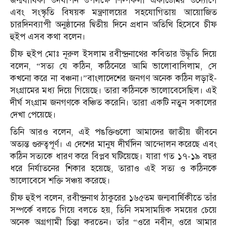
জন্মবার্ষিকী উদযাপন উপলক্ষে শিল্পকলা একাডেমির উদ্যোগে
এবং সংস্কৃতি বিষয়ক মন্ত্রণালয়ের সহযোগিতায় আয়োজিত
চারদিনব্যাপী অনুষ্ঠানের দ্বিতীয় দিনে প্রধান অতিথি হিসেবে চীফ
হুইপ এসব কথা বলেন।
চীফ হুইপ মোঃ নূরুল ইসলাম রবীন্দ্রনাথের কবিতার উদ্ধৃতি দিয়ে
বলেন, “সত্য যে কঠিন, কঠিনেরে আমি ভালোবাসিলাম, সে
কখনো করে না বঞ্চনা।”বাংলাদেশের জনগণ অনেক কঠিন লড়াই-
সংগ্রামের মধ্য দিয়ে গিয়েছে। তারা কঠিনকে ভালোবেসেছিল। এই
দীর্ঘ সংগ্রাম জনগণকে বঞ্চিত করেনি। তারা একটি নতুন সকালের
দেখা পেয়েছে।
তিনি আরও বলেন, এই পঙক্তিগুলো আমাদের জাতীয় জীবনে
অত্যন্ত গুরুত্বপূর্ণ। এ দেশের মানুষ দীর্ঘদিন আন্দোলন করেছে এবং
কঠিন সত্যকে ধারণ করে বিপ্লব ঘটিয়েছে। যারা গত ১৭-১৯ বছর
ধরে নির্যাতনের শিকার হয়েছে, তারাও এই সত্য ও কঠিনকে
ভালোবেসে শক্তি সঞ্চয় করেছে।
চীফ হুইপ বলেন, রবীন্দ্রনাথ ঠাকুরের ১৬৫তম জন্মবার্ষিকীতে তাঁর
সম্পর্কে বলতে গিয়ে বলতে হয়, তিনি সমসাময়িক সময়ের চেয়ে
অনেক অগ্রগামী চিন্তা করতেন। তাঁর “ওরে নবীন, ওরে আমার