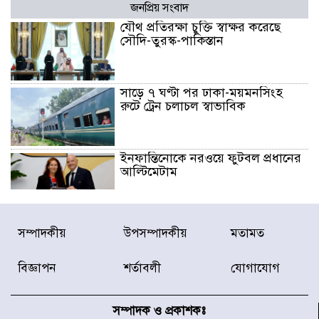
জনপ্রিয় সংবাদ
যৌথ প্রতিরক্ষা চুক্তি স্বাক্ষর করেছে
সৌদি-তুরস্ক-পাকিস্তান
সাড়ে ৭ ঘণ্টা পর ঢাকা-ময়মনসিংহ
রুটে ট্রেন চলাচল স্বাভাবিক
ইনফান্তিনোকে নরওয়ে ফুটবল প্রধানের
আল্টিমেটাম
দেশে ভারি বৃষ্টির সতর্কবার্তা, ১০
সম্পাদকীয়
উপসম্পাদকীয়
মতামত
জেলায় বন্যার পূর্বাভাস
বিজ্ঞাপন
শর্তাবলী
যোগাযোগ
৫৩ নং ওয়ার্ডের সড়কে নেমপ্লেট
স্থাপনের উদ্যোগ চান মিয়া ব্যাপারীর
সম্পাদক ও প্রকাশকঃ