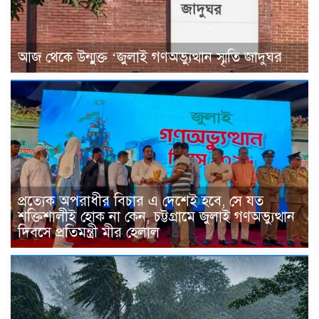
আজ থেকে উন্মুক্ত ‘জুলাই গণঅভ্যুত্থান স্মৃতি জাদুঘর
প্রত্যেক অপরাধীর বিচার এ দেশেই হবে, সে যত
শক্তিশালীই হোক না কেন, চট্টগ্রামে জুলাই গণঅভ্যুত্থান
দিবসে প্রতিমন্ত্রী মীর হেলাল