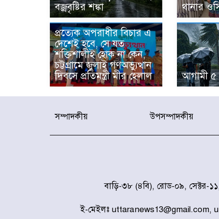
বজ্রবৃষ্টির শঙ্কা
থানার ওস
প্রত্যেক অপরাধীর বিচার এ
দেশেই হবে, সে যত
শক্তিশালীই হোক না কেন,
চট্টগ্রামে জুলাই গণঅভ্যুত্থান
দিবসে প্রতিমন্ত্রী মীর হেলাল
আগামী ৫ 
সম্পাদকীয়
উপসম্পাদকীয়
বাড়ি-৩৮ (৪বি), রোড-০৯, সেক্টর-১
ই-মেইলঃ uttaranews13@gmail.com, 