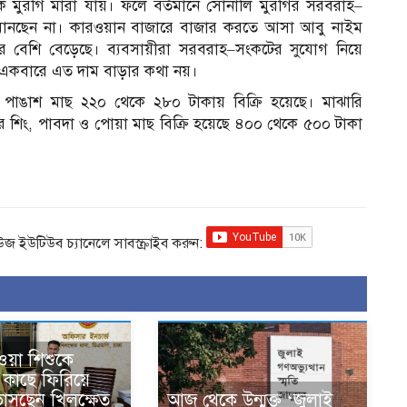
মুরগি মারা যায়। ফলে বর্তমানে সোনালি মুরগির সরবরাহ–
ি মানছেন না। কারওয়ান বাজারে বাজার করতে আসা আবু নাইম
র বেশি বেড়েছে। ব্যবসায়ীরা সরবরাহ–সংকটের সুযোগ নিয়ে
া একবারে এত দাম বাড়ার কথা নয়।
 পাঙাশ মাছ ২২০ থেকে ২৮০ টাকায় বিক্রি হয়েছে। মাঝারি
শিং, পাবদা ও পোয়া মাছ বিক্রি হয়েছে ৪০০ থেকে ৫০০ টাকা
িউজ ইউটিউব চ্যানেলে সাবস্ক্রাইব করুন:
ওয়া শিশুকে
কাছে ফিরিয়ে
 ভাসছেন খিলক্ষেত
আজ থেকে উন্মুক্ত ‘জুলাই