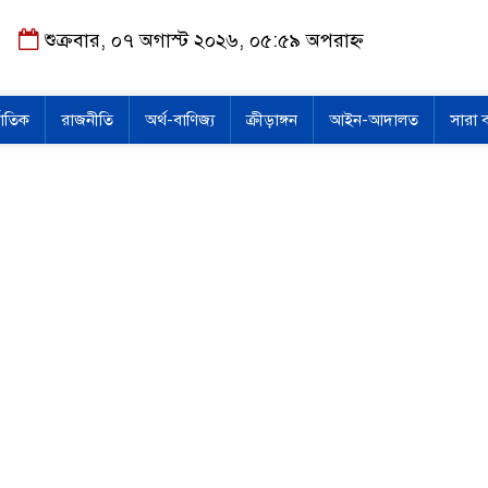
শুক্রবার, ০৭ অগাস্ট ২০২৬, ০৫:৫৯ অপরাহ্ন
জাতিক
রাজনীতি
অর্থ-বাণিজ্য
ক্রীড়াঙ্গন
আইন-আদালত
সারা 