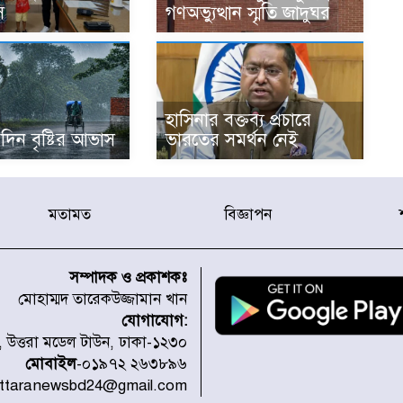
ি
গণঅভ্যুত্থান স্মৃতি জাদুঘর
হাসিনার বক্তব্য প্রচারে
দিন বৃষ্টির আভাস
ভারতের সমর্থন নেই
মতামত
বিজ্ঞাপন
সম্পাদক ও প্রকাশকঃ
মোহাম্মদ তারেকউজ্জামান খান
যোগাযোগ:
১, উত্তরা মডেল টাউন, ঢাকা-১২৩০
মোবাইল
-০১৯৭২ ২৬৩৮৯৬
uttaranewsbd24@gmail.com