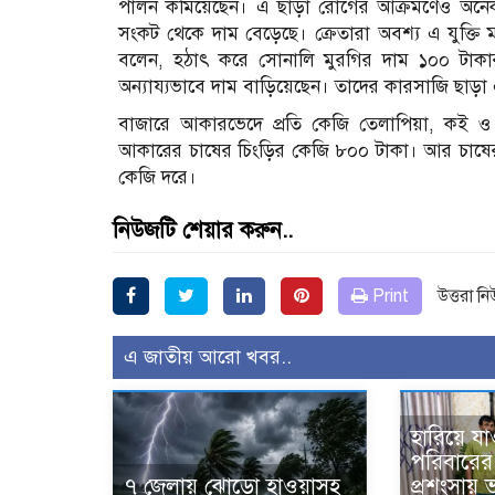
পালন কমিয়েছেন। এ ছাড়া রোগের আক্রমণেও অনেক 
সংকট থেকে দাম বেড়েছে। ক্রেতারা অবশ্য এ যুক্ত
বলেন, হঠাৎ করে সোনালি মুরগির দাম ১০০ টাকা
অন্যায্যভাবে দাম বাড়িয়েছেন। তাদের কারসাজি ছাড়
বাজারে আকারভেদে প্রতি কেজি তেলাপিয়া, কই ও
আকারের চাষের চিংড়ির কেজি ৮০০ টাকা। আর চাষের 
কেজি দরে।
নিউজটি শেয়ার করুন..
Print
উত্তরা ন
এ জাতীয় আরো খবর..
হারিয়ে যা
পরিবারের 
৭ জেলায় ঝোড়ো হাওয়াসহ
প্রশংসায়