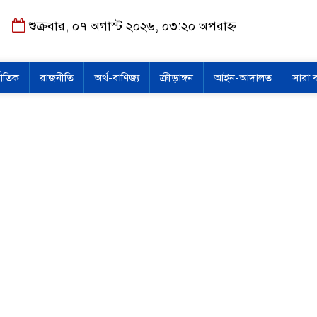
শুক্রবার, ০৭ অগাস্ট ২০২৬, ০৩:২০ অপরাহ্ন
জাতিক
রাজনীতি
অর্থ-বাণিজ্য
ক্রীড়াঙ্গন
আইন-আদালত
সারা 