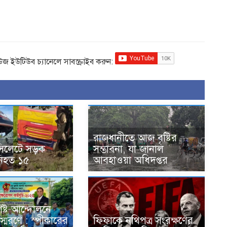
িউজ ইউটিউব চ্যানেলে সাবস্ক্রাইব করুন:
রাজধানীতে আজ বৃষ্টির
সিলেটে সড়ক
সম্ভাবনা, যা জানাল
 নিহত ১৫
আবহাওয়া অধিদপ্তর
ষ্ট আন্দোলনে
্মরণে : স্পীকারের
ফিফাকে নথিপত্র সংরক্ষণের