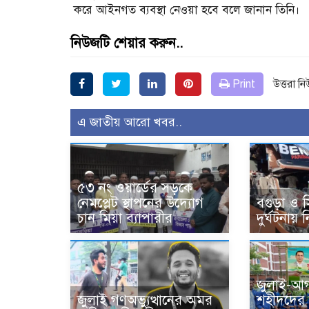
করে আইনগত ব্যবস্থা নেওয়া হবে বলে জানান তিনি।
নিউজটি শেয়ার করুন..
Print
উত্তরা ন
এ জাতীয় আরো খবর..
৫৩ নং ওয়ার্ডের সড়কে
নেমপ্লেট স্থাপনের উদ্যোগ
বগুড়া ও 
চান মিয়া ব্যাপারীর
দুর্ঘটনায়
জুলাই-আগ
জুলাই গণঅভ্যুত্থানের অমর
শহীদদের স