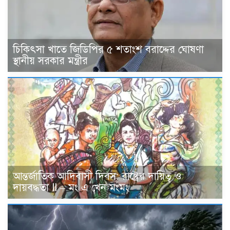
চিকিৎসা খাতে জিডিপির ৫ শতাংশ বরাদ্দের ঘোষণা
স্থানীয় সরকার মন্ত্রীর
আন্তর্জাতিক আদিবাসী দিবস: রাষ্ট্রের দায়িত্ব ও
দায়বদ্ধতা II – মং এ খেন মংমং