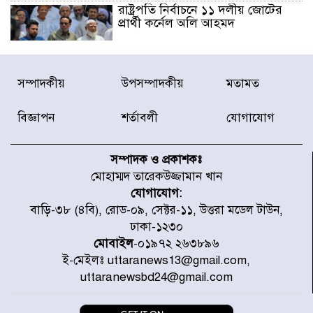
রাষ্ট্রপতি নির্বাচনে ১১ দলীয় জোটের
প্রার্থী কর্নেল অলি আহমদ
ডিএনসিসির সঙ্গে সমন্বয়ে পরিচ্ছন্নতার
সম্পাদকীয়
উপসম্পাদকীয়
মতামত
নতুন উদ্যোগ নিকুঞ্জ-টানপাড়ায়
বিজ্ঞাপন
শর্তাবলী
যোগাযোগ
নবনির্বাচিত কার্যনির্বাহী পরিষদের
উদ্যোগে উত্তরা ১৩ নং সেক্টর-এ
সম্পাদক ও প্রকাশকঃ
পরিষ্কার-পরিচ্ছন্নতা অভিযান
মোহাম্মদ তারেকউজ্জামান খান
যোগাযোগ:
ডিএমপির অভিযানে ২৪ ঘণ্টায় গ্রেপ্তার
বাড়ি-৩৮ (৪বি), রোড-০৯, সেক্টর-১১, উত্তরা মডেল টাউন,
৫০৪, উদ্ধার মাদক-অস্ত্র
ঢাকা-১২৩০
মোবাইল
-০১৯৭২ ২৬৩৮৯৬
ই-মেইলঃ uttaranews13@gmail.com,
সন্দ্বীপের চরে বিপদে পড়া কচ্ছপ উদ্ধার
uttaranewsbd24@gmail.com
সাগরে অবমুক্ত