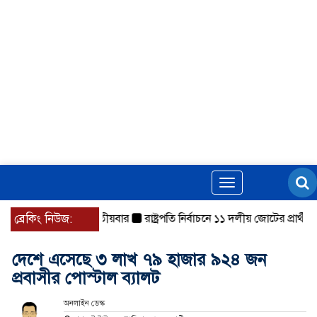
Toggle
navigation
্ছে ভোট, ইতিহাসে দ্বিতীয়বার
ব্রেকিং নিউজ:
রাষ্ট্রপতি নির্বাচনে ১১ দলীয় জোটের প্রার্থী কর
দেশে এসেছে ৩ লাখ ৭৯ হাজার ৯২৪ জন
প্রবাসীর পোস্টাল ব্যালট
অনলাইন ডেস্ক