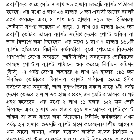
প্রবাসীদের কাছে মোট ৭ লাখ ৬৬ হাজার ৮৬২টি ব্যালট পাঠানো
হয়েছে। এর মধ্যে ৫ লাখ ২৬ হাজার ৮ জন প্রবাসী তাদের ব্যালট
গ্রহণ করেছেন এবং ৪ লাখ ৮০ হাজার ৪১৬ জন ইতিমধ্যে
ভোটদান সম্পন্ন করেছেন।এ ছাড়া, ৪ লাখ ৪৪ হাজার ৯৫২ জন
প্রবাসী ভোটার তাদের ব্যালট সংশ্লিষ্ট দেশের পোস্ট অফিস বা
ডাক বিভাগে জমা দিয়েছেন। এর মধ্যে ১ লাখ ৭ হাজার ১৬৮টি
ব্যালট ইতিমধ্যে রিটার্নিং কর্মকর্তারা বুঝে পেয়েছেন।বিদেশের
পাশাপাশি দেশের অভ্যন্তরে (আইসিপিভি) অবস্থানরত ভোটারদের
কাছেও পোস্টাল ব্যালট পাঠানো শুরু করেছে নির্বাচন কমিশন
(ইসি)। এ পর্যন্ত দেশের অভ্যন্তরে ৬ লাখ ৬২ হাজার ১৯১ জন
নিবন্ধিত ভোটারের ঠিকানায় ব্যালট পাঠানো হয়েছে।ইসির
সর্বশেষ তথ্য অনুযায়ী, আজ বৃহস্পতিবার সকাল সাড়ে ৯টা পর্যন্ত
দেশের ভেতরে ২ লাখ ৬০ হাজার ৪৪৭ জন ভোটার তাদের ব্যালট
গ্রহণ করেছেন। এর মধ্যে ২ লাখ ১১ হজার ১২২ জন ভোট
দিয়েছেন এবং ১ লাখ ৬৮ হাজার ৫১৯ জন তাদের ব্যালট পোস্ট
অফিস বা ডাক বাক্সে জমা দিয়েছেন। রিটার্নিং কর্মকর্তারা এখন
পর্যন্ত ২৭ হাজার ৩৬৭টি ব্যালট গ্রহণ করেছেন।সালীম আহমাদ
খান আরো জানান, এবার ত্রয়োদশ জাতীয় সংসদ নির্বাচন ও
গণভোটে পোস্টাল ব্যালটের মাধ্যমে ভোট দিতে দেশে ও প্রবাসে