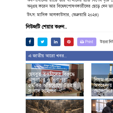
অর্ধ-শাবানের রাতে তাঁর বান্দাদের প্রতি বিশেষ দৃষ্টি 
অনুগ্রহ করেন আর বিদ্বেষপোষণকারীদের ছেড়ে দেন ত
উৎস: মাসিক আলকাউসার, ফেব্রুয়ারি ২০২৪)
নিউজটি শেয়ার করুন..
Print
উত্তরা ন
এ জাতীয় আরো খবর..
হেযবুত তওহীদের বিরুদ্ধে
অপপ্রচার ও নিরাপত্তা
নিয়ম লঙ্
হুমকির অভিযোগে উত্তরায়
অবহেলায়
সংবাদ সম্মেলন
কোম্পানির 