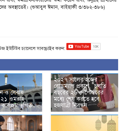
দেন এবং ক্ষমপ্রার্থনাকারীদের ক্ষমা করেন এবং অনুগ্রহ প্রার্থীদের
াদের অবস্থাতেই। (শুআবুল ঈমান, বাইহাকী ৩/৩৮২-৩৮৬)
িউজ ইউটিউব চ্যানেলে সাবস্ক্রাইব করুন:
২০২৭ সালের হজের
রোডম্যাপ প্রকাশ, চলতি
ঘন ও সেবায়
বছরের ২৬ সেপ্টেম্বরের
 ২১ ওমরাহ
মধ্যে শেষ করতে হবে
কার্যক্রম স্থগিত
হজযাত্রী নিবন্ধন