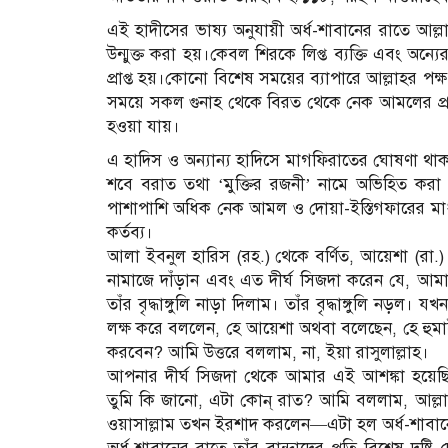
এই হাদীসের ভাষ্য অনুযায়ী অর্ধ-শাবানের রাতে আল্
উন্মুক্ত করা হয়।কেবল শিরকে লিপ্ত ব্যক্তি এবং অন
প্রাপ্ত হয়।কোনো বিশেষ সময়ের ব্যাপারে আল্লাহর
সময়ে সকল গুনাহ থেকে বিরত থেকে নেক আমলের প্রত
হওয়া যায়।
এ হাদিস ও অন্যান্য হাদিসে মাগফিরাতের ঘোষণা থাক
শবে বরাত তথা ‘মুক্তির রজনী’ নামে অভিহিত করা হয়।
পাশাপাশি অধিক নেক আমল ও দোয়া-ইস্তিগফারের মাধ্যম
কর্তব্য।
আলা ইবনুল হারিস (রহ.) থেকে বর্ণিত, আয়েশা (রা.) ব
নামাজে দাঁড়ান এবং এত দীর্ঘ সিজদা করেন যে, আম
তাঁর বৃদ্ধাঙ্গুলি নাড়া দিলাম। তাঁর বৃদ্ধাঙ্গুলি 
লক্ষ করে বললেন, হে আয়েশা অথবা বলেছেন, হে হুমাই
করবেন? আমি উত্তরে বললাম, না, ইয়া রাসুলাল্লাহ।
আপনার দীর্ঘ সিজদা থেকে আমার এই আশঙ্কা হয়েছি
তুমি কি জানো, এটা কোন্ রাত? আমি বললাম, আল্লাহ ও
ওয়াসাল্লাম তখন ইরশাদ করলেন―এটা হল অর্ধ-শাবানে