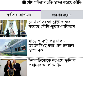
যৌথ প্রতিরক্ষা চুক্তি স্বাক্ষর করেছে সৌদি-তুরস্ক-পাকিস্তান
সাড়ে
সর্বশেষ আপডেট
জনপ্রিয় সংবাদ
যৌথ প্রতিরক্ষা চুক্তি স্বাক্ষর
করেছে সৌদি-তুরস্ক-পাকিস্তান
সাড়ে ৭ ঘণ্টা পর ঢাকা-
ময়মনসিংহ রুটে ট্রেন চলাচল
স্বাভাবিক
ইনফান্তিনোকে নরওয়ে ফুটবল
প্রধানের আল্টিমেটাম
দেশে ভারি বৃষ্টির সতর্কবার্তা, ১০
জেলায় বন্যার পূর্বাভাস
৫৩ নং ওয়ার্ডের সড়কে নেমপ্লেট
স্থাপনের উদ্যোগ চান মিয়া