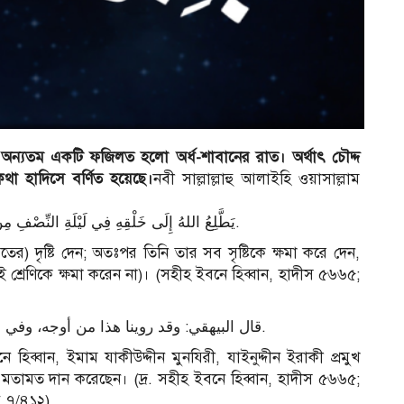
র অন্যতম একটি ফজিলত হলো অর্ধ-শাবানের রাত। অর্থাৎ চৌদ্দ
া হাদিসে বর্ণিত হয়েছে।
নবী সাল্লাল্লাহু আলাইহি ওয়াসাল্লাম
يَطَّلِعُ اللهُ إِلَى خَلْقِهِ فِي لَيْلَةِ النِّصْفِ مِنْ شَعْبَانَ فَيَغْفِرُ لِجَمِيعِ خَلْقِهِ إِلَّا لِمُشْرِكٍ أَوْ مُشَاحِنٍ.
তের) দৃষ্টি দেন; অতঃপর তিনি তার সব সৃষ্টিকে ক্ষমা করে দেন,
শ্রেণিকে ক্ষমা করেন না)। (সহীহ ইবনে হিব্বান, হাদীস ৫৬৬৫;
قال البيهقي: وقد روينا هذا من أوجه، وفي ذلك دلالة على أن للحديث أصلا من حديث مكحول.
ব্বান, ইমাম যাকীউদ্দীন মুনযিরী, যাইনুদ্দীন ইরাকী প্রমুখ
মতামত দান করেছেন। (দ্র. সহীহ ইবনে হিব্বান, হাদীস ৫৬৬৫;
 ৭/৪১২)