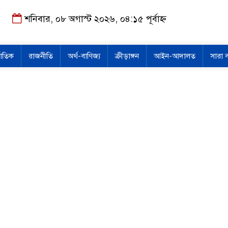
শনিবার, ০৮ অগাস্ট ২০২৬, ০৪:১৫ পূর্বাহ্ন
জাতিক
রাজনীতি
অর্থ-বাণিজ্য
ক্রীড়াঙ্গন
আইন-আদালত
সারা 