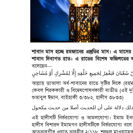
শাবান মাস হচ্ছে রমজানের প্রস্তুতির মাস। এ মাসে
শাবান দিবাগত রাত। এ রাতের বিশেষ ফজিলতের কথ
বলেছেন―
আল্লাহ তাআলা অর্ধ-শাবানের রাতে সৃষ্টির দিকে (রহম
কেবল শিরককারী ও বিদ্বেষপোষণকারী ব্যতীত (এই দুই 
শুআবুল ঈমান, বাইহাকী ৩/৩৮২, হাদীস ৩৮৩৩)
এই হাদীসটি নির্ভরযোগ্য ও আমলযোগ্য। ইমাম ইবনে হি
হাদীস বিশারদ ইমামগণ হাদীসটিকে নির্ভরযোগ্য বলে 
আততারগীব ওয়াত তারহীব ২/১১৮; শরহুল মাওয়াহেব