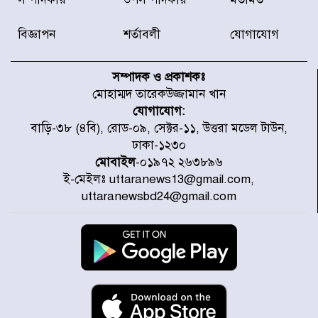
অফিসের সামনে দালাল চক্রের ১৩ জন
সদস্যকে বিভিন্ন মেয়াদে সাজা প্রদান
করেছে র‌্যাব-১
বিজ্ঞাপন
শর্তাবলী
যোগাযোগ
হরমুজ প্রণালি নিয়ে ওমানের সঙ্গে চুক্তি
চূড়ান্ত পর্যায়ে : ইরান
সম্পাদক ও প্রকাশকঃ
মোহাম্মদ তারেকউজ্জামান খান
যোগাযোগ:
প্রত্যেক অপরাধীর বিচার এ দেশেই
বাড়ি-৩৮ (৪বি), রোড-০৯, সেক্টর-১১, উত্তরা মডেল টাউন,
হবে, সে যত শক্তিশালীই হোক না কেন,
ঢাকা-১২৩০
চট্টগ্রামে জুলাই গণঅভ্যুত্থান দিবসে
প্রতিমন্ত্রী মীর হেলাল
মোবাইল
-০১৯৭২ ২৬৩৮৯৬
ই-মেইলঃ uttaranews13@gmail.com,
আগামী ৫ দিন বৃষ্টির আভাস
uttaranewsbd24@gmail.com
হাসিনার বক্তব্য প্রচারে ভারতের সমর্থন
নেই
জুলাই গণঅভ্যুত্থানে আহত যোদ্ধা