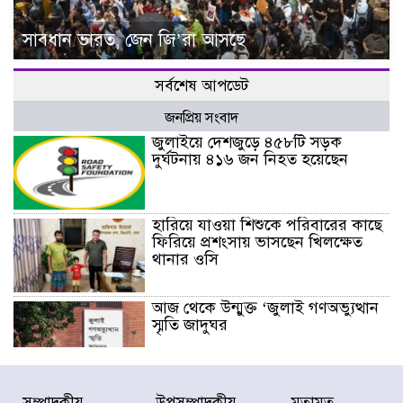
সাবধান ভারত, জেন জি’রা আসছে
সর্বশেষ আপডেট
জনপ্রিয় সংবাদ
জুলাইয়ে দেশজুড়ে ৪৫৮টি সড়ক
দুর্ঘটনায় ৪১৬ জন নিহত হয়েছেন
হারিয়ে যাওয়া শিশুকে পরিবারের কাছে
ফিরিয়ে প্রশংসায় ভাসছেন খিলক্ষেত
থানার ওসি
আজ থেকে উন্মুক্ত ‘জুলাই গণঅভ্যুত্থান
স্মৃতি জাদুঘর
রাজধানীর উত্তরা আঞ্চলিক পাসপোর্ট
সম্পাদকীয়
উপসম্পাদকীয়
মতামত