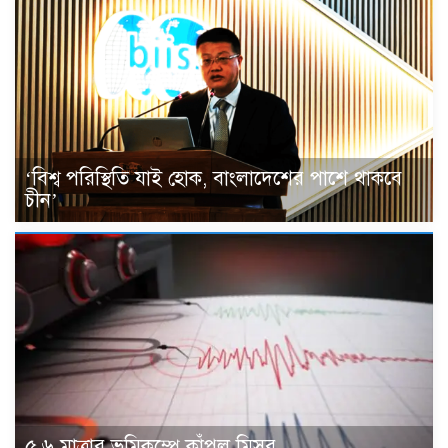
‘বিশ্ব পরিস্থিতি যাই হোক, বাংলাদেশের পাশে থাকবে
চীন’
৫.৬ মাত্রার ভূমিকম্পে কাঁপল মিসর