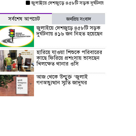
জুলাইয়ে দেশজুড়ে ৪৫৮টি সড়ক দুর্ঘটনায় ৪১৬ জন নিহত হয়েছে
সর্বশেষ আপডেট
জনপ্রিয় সংবাদ
জুলাইয়ে দেশজুড়ে ৪৫৮টি সড়ক
দুর্ঘটনায় ৪১৬ জন নিহত হয়েছেন
হারিয়ে যাওয়া শিশুকে পরিবারের
কাছে ফিরিয়ে প্রশংসায় ভাসছেন
খিলক্ষেত থানার ওসি
আজ থেকে উন্মুক্ত ‘জুলাই
গণঅভ্যুত্থান স্মৃতি জাদুঘর
রাজধানীর উত্তরা আঞ্চলিক
পাসপোর্ট অফিসের সামনে দালাল
চক্রের ১৩ জন সদস্যকে বিভিন্ন
মেয়াদে সাজা প্রদান করেছে
‌্যাব-১
হরমুজ প্রণালি নিয়ে ওমানের সঙ্গে