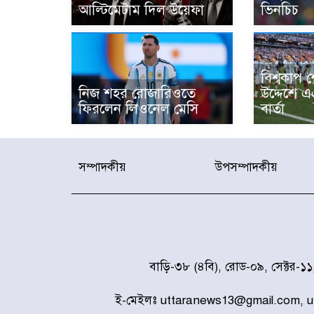
আল্টিমেটাম দিল উয়েফা
ভিনচিচ
বিশ্বকাপ 
নিজ শহর রোজারিওতে
উদ্দেশে 
ফিরলেন লিওনেল মেসি
বার্তা
সম্পাদকীয়
উপসম্পাদকীয়
বাড়ি-৩৮ (৪বি), রোড-০৯, সেক্টর-১
ই-মেইলঃ uttaranews13@gmail.com, 