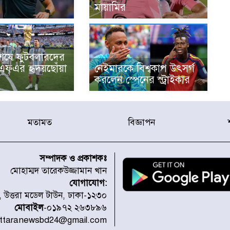
মায়ামির
শেষে ফুটবলারদের
এএফএর হৃদয়ছোঁয়া
নেইমারকে বিশ্বকাপ উৎসর্গ
করলেন স্পেনের স্ট্রাইকার
মতামত
বিজ্ঞাপন
সম্পাদক ও প্রকাশকঃ
মোহাম্মদ তারেকউজ্জামান খান
যোগাযোগ:
১, উত্তরা মডেল টাউন, ঢাকা-১২৩০
মোবাইল
-০১৯৭২ ২৬৩৮৯৬
uttaranewsbd24@gmail.com