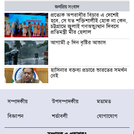
জনপ্রিয় সংবাদ
প্রত্যেক অপরাধীর বিচার এ দেশেই
হবে, সে যত শক্তিশালীই হোক না কেন,
চট্টগ্রামে জুলাই গণঅভ্যুত্থান দিবসে
প্রতিমন্ত্রী মীর হেলাল
আগামী ৫ দিন বৃষ্টির আভাস
হাসিনার বক্তব্য প্রচারে ভারতের সমর্থন
নেই
জুলাই গণঅভ্যুত্থানে আহত যোদ্ধা
সম্পাদকীয়
উপসম্পাদকীয়
মতামত
মিতুর খোঁজ নিলেন প্রধানমন্ত্রী
বিজ্ঞাপন
শর্তাবলী
যোগাযোগ
উত্তরায় জুলাই গণঅভ্যুত্থানের ৯২
শহীদের তালিকা প্রকাশ করল JRA