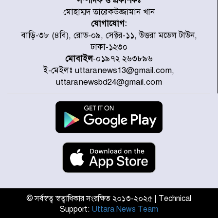
সম্পাদক ও প্রকাশকঃ
মোহাম্মদ তারেকউজ্জামান খান
যোগাযোগ:
জুলাই গণঅভ্যুত্থানে উত্তরায় সর্বকনিষ্ঠ
বাড়ি-৩৮ (৪বি), রোড-০৯, সেক্টর-১১, উত্তরা মডেল টাউন,
শহীদ জাবির ইব্রাহীম: এক শিশুর রক্তে
ঢাকা-১২৩০
লেখা ইতিহাস
মোবাইল
-০১৯৭২ ২৬৩৮৯৬
ই-মেইলঃ uttaranews13@gmail.com,
রাজধানীতে আজ বৃষ্টির সম্ভাবনা, যা
uttaranewsbd24@gmail.com
জানাল আবহাওয়া অধিদপ্তর
জুলাই গণঅভ্যুত্থানের অমর প্রতীক
শহীদ মীর মুগ্ধ
উত্তরা আজমপুরের রক্তাক্ত স্মৃতি: শহীদ
তানভীনের অপূর্ণ স্বপ্ন
© সর্বস্বত্ব স্বত্বাধিকার সংরক্ষিত ২০১৩-২০২৫ | Technical
Support:
Uttara News Team
জুলাই স্মৃতি জাদুঘর উদ্বোধন করলেন