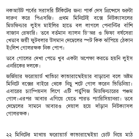
নকআউট পর্বের সরাসরি টিকিটের জন্য পার্ক দেস প্রিন্সেসে শুরুটা
দারুণ করে পিএসজি। প্রথম মিনিটেই বক্সে নিউক্যাসলের
মিডফিল্ডার লুইস মাইলির হাতে বল লাগলে পেনাল্টির বাঁশি
বাজান রেফারি। তবে বর্তমান ব্যালন ডি’অর ও ফিফা বর্ষসেরা
খেতাব জয়ী ফুটবলার উসমান দেম্বেলের স্পট কিক ঝাঁপিয়ে ঠেকান
ইংলিশ গোলরক্ষক নিক পোপ।
তবে গোলের দেখা পেতে খুব একটা অপেক্ষা করতে হয়নি লুইস
এনরিকের দলকে।
জর্জিয়ার ফরোয়ার্ড খাভিচা কাভারাস্খেইয়ার বাড়ানো বলে অষ্টম
মিনিটে বক্সের বাইরে থেকে নিচু শটে গোল করেন ভিতিনিয়া।
এবারের চ্যাম্পিয়নস লিগে এটি পর্তুগিজ মিডফিল্ডারের পঞ্চম
গোল।এরপর আবার এগিয়ে যেতে পারত প্যারিসিয়ানরা। তবে
দেম্বেলের সামনে আবারও দেয়াল হয়ে দাঁড়ান নিউক্যাসল
গোলরক্ষক।
২২ মিনিটের মাথায় ফরোয়ার্ড কাভারাস্খেইয়া চোট নিয়ে মাঠ