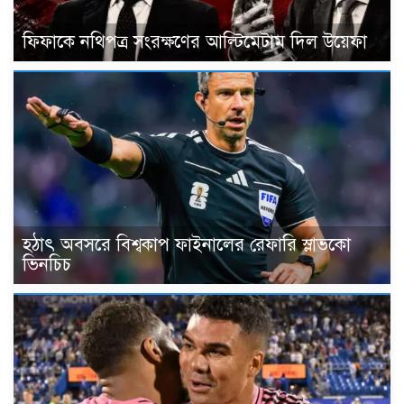
ফিফাকে নথিপত্র সংরক্ষণের আল্টিমেটাম দিল উয়েফা
হঠাৎ অবসরে বিশ্বকাপ ফাইনালের রেফারি স্লাভকো
ভিনচিচ