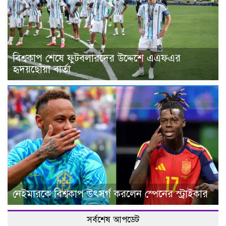
বিশ্বকাপ শেষে ফুটবলারদের উদ্দেশে এএফএর
হৃদয়ছোঁয়া বার্তা
নেইমারকে বিশ্বকাপ উৎসর্গ করলেন স্পেনের স্ট্রাইকার
সর্বশেষ আপডেট