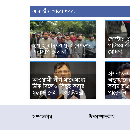
এ জাতীয় আরো খবর..
পোস্টার ছ
জুলাই জাদুঘর ঘুরে দেখলেন
পাটওয়ারী
এনসিপি নেতারা
ঘোষণা
হাসনাত-স
আওয়ামী লীগ মাঝেমধ্যে
অভ্যুত্থান
উঁকি দিলেও কিছুই করার
করায় ছাত্
মুরোদ নেই’—স্বরাষ্ট্রমন্ত্রী
পারেননি: 
সম্পাদকীয়
উপসম্পাদকীয়