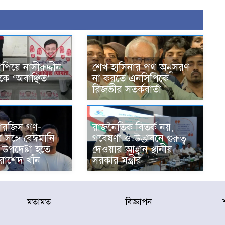
াপিয়ে নাসীরুদ্দীন
শেখ হাসিনার পথ অনুসরণ
কে ‘অবাঞ্ছিত’
না করতে এনসিপিকে
রিজভীর সতর্কবার্তা
ারজিস গণ-
রাজনৈতিক বিতর্ক নয়,
ের সঙ্গে বেঈমানি
গবেষণা ও উদ্ভাবনে গুরুত্ব
র উপদেষ্টা হতে
দেওয়ার আহ্বান স্থানীয়
রাশেদ খাঁন
সরকার মন্ত্রীর
মতামত
বিজ্ঞাপন