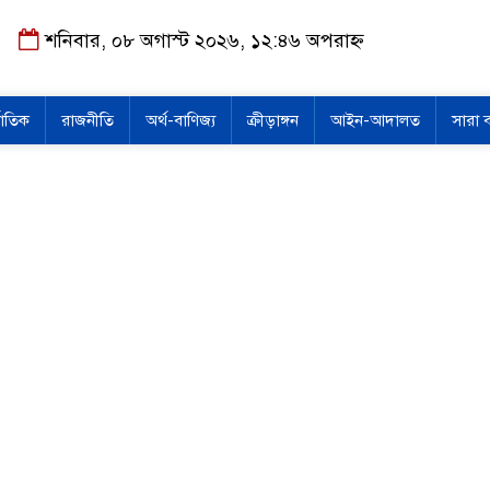
শনিবার, ০৮ অগাস্ট ২০২৬, ১২:৪৬ অপরাহ্ন
জাতিক
রাজনীতি
অর্থ-বাণিজ্য
ক্রীড়াঙ্গন
আইন-আদালত
সারা 