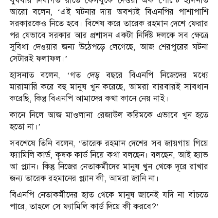
বুধবার দিবাগত রাতে ফেসবুকে দেওয়া এক পোস্টে হাসনাত
আরো বলেন, ‘এই ঘটনার দায় অবশ্যই বিএনপির পাশাপাশি
সরকারকেও নিতে হবে। বিশেষ করে তারেক রহমান দেশে ফেরার
পর যেভাবে সরকার আর প্রশাসন একটা নির্দিষ্ট দলকে সব ক্ষেত্রে
সুবিধা দেওয়ার জন্য উঠেপড়ে লেগেছে, আজ শেরপুরের ঘটনা
সেটারই ফলাফল।’
হাসনাত বলেন, ‘গত দেড় বছরে বিএনপি নিজেদের মধ্যে
মারামারি করে বহু মানুষ খুন করেছে, আমরা বারবারই সাবধান
করেছি, কিন্তু বিএনপি আমাদের কথা কানে নেয় নাই।
কানে নিলে আজ মাওলানা রেজাউল করিমকে এভাবে খুন হতে
হতো না।’
সবশেষে তিনি বলেন, ‘তারেক রহমান দেশের সব জায়গায় গিয়ে
ফ্যামিলি কার্ড, কৃষক কার্ড নিয়ে কথা বলছেন। বলছেন, আই হ্যাভ
আ প্ল্যান। কিন্তু নিজের নেতাকর্মীদের মানুষ খুন থেকে দূরে রাখার
জন্য তারেক রহমানের প্ল্যান কী, আমরা জানি না।
বিএনপি নেতাকর্মীদের হাত থেকে মানুষ জানেই যদি না বাঁচতে
পারে, তাহলে সে ফ্যামিলি কার্ড দিয়ে কী করবে?’