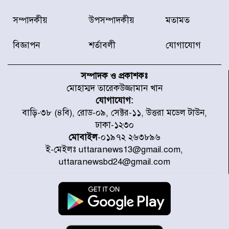
ডিএমপির অভিযানে ২৪ ঘণ্টায় গ্রেপ্তার
সম্পাদকীয়
উপসম্পাদকীয়
মতামত
৫০৪, উদ্ধার মাদক-অস্ত্র
বিজ্ঞাপন
শর্তাবলী
যোগাযোগ
সন্দ্বীপের চরে বিপদে পড়া কচ্ছপ উদ্ধার
সাগরে অবমুক্ত
সম্পাদক ও প্রকাশকঃ
মোহাম্মদ তারেকউজ্জামান খান
যোগাযোগ:
মাতারবাড়ী পৌঁছে নির্ধারিত কর্মসূচিতে
বাড়ি-৩৮ (৪বি), রোড-০৯, সেক্টর-১১, উত্তরা মডেল টাউন,
যোগ দিয়েছেন প্রধানমন্ত্রী
ঢাকা-১২৩০
মোবাইল
-০১৯৭২ ২৬৩৮৯৬
ই-মেইলঃ uttaranews13@gmail.com,
জাতীয় সাংবাদিক সংস্থার পিরোজপুর
uttaranewsbd24@gmail.com
জেলা কমিটি অনুমোদন
গণঅভ্যুত্থানের তথ্য বিশ্বমিডিয়ায় পৌঁছে
দিতেন আদীব, গুমের চেষ্টা ৩ বার