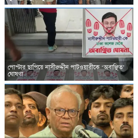
পোস্টার ছাপিয়ে নাসীরুদ্দীন পাটওয়ারীকে ‘অবাঞ্ছিত’
ঘোষণা