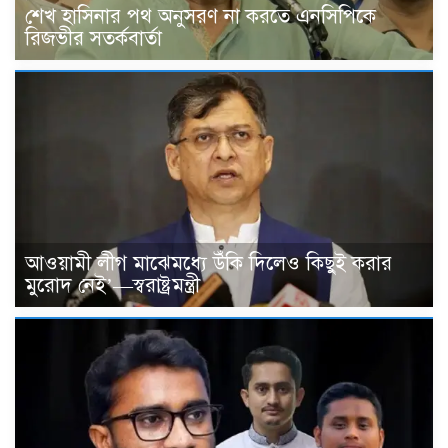
শেখ হাসিনার পথ অনুসরণ না করতে এনসিপিকে
রিজভীর সতর্কবার্তা
আওয়ামী লীগ মাঝেমধ্যে উঁকি দিলেও কিছুই করার
মুরোদ নেই’—স্বরাষ্ট্রমন্ত্রী