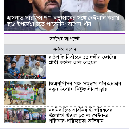
হাসনাত-সারজিস গণ-অভ্যুত্থানের সঙ্গে বেঈমানি করায়
ছাত্র উপদেষ্টা হতে পারেননি: রাশেদ খাঁন
সর্বশেষ আপডেট
জনপ্রিয় সংবাদ
রাষ্ট্রপতি নির্বাচনে ১১ দলীয় জোটের
প্রার্থী কর্নেল অলি আহমদ
ডিএনসিসির সঙ্গে সমন্বয়ে পরিচ্ছন্নতার
নতুন উদ্যোগ নিকুঞ্জ-টানপাড়ায়
নবনির্বাচিত কার্যনির্বাহী পরিষদের
উদ্যোগে উত্তরা ১৩ নং সেক্টর-এ
পরিষ্কার-পরিচ্ছন্নতা অভিযান