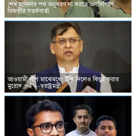
শেখ হাসিনার পথ অনুসরণ না করতে এনসিপিকে
রিজভীর সতর্কবার্তা
আওয়ামী লীগ মাঝেমধ্যে উঁকি দিলেও কিছুই করার
মুরোদ নেই’—স্বরাষ্ট্রমন্ত্রী