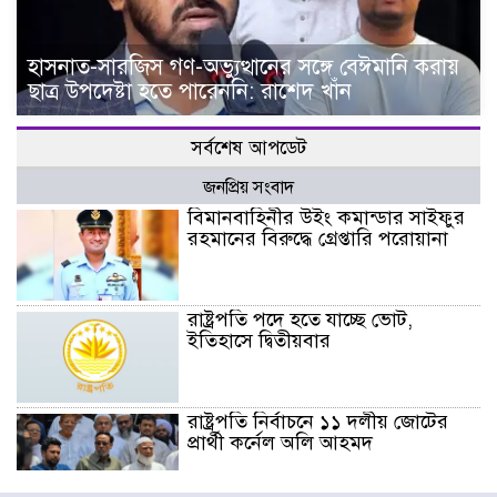
হাসনাত-সারজিস গণ-অভ্যুত্থানের সঙ্গে বেঈমানি করায়
ছাত্র উপদেষ্টা হতে পারেননি: রাশেদ খাঁন
সর্বশেষ আপডেট
জনপ্রিয় সংবাদ
বিমানবাহিনীর উইং কমান্ডার সাইফুর
রহমানের বিরুদ্ধে গ্রেপ্তারি পরোয়ানা
রাষ্ট্রপতি পদে হতে যাচ্ছে ভোট,
ইতিহাসে দ্বিতীয়বার
রাষ্ট্রপতি নির্বাচনে ১১ দলীয় জোটের
প্রার্থী কর্নেল অলি আহমদ