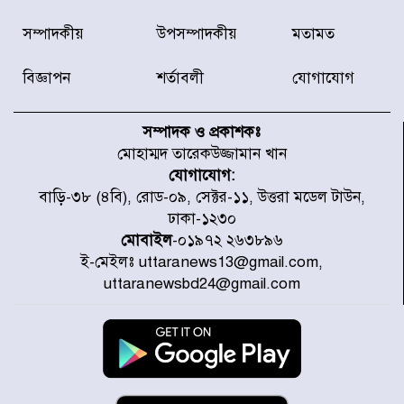
ডিএনসিসির সঙ্গে সমন্বয়ে পরিচ্ছন্নতার
সম্পাদকীয়
উপসম্পাদকীয়
মতামত
নতুন উদ্যোগ নিকুঞ্জ-টানপাড়ায়
বিজ্ঞাপন
শর্তাবলী
যোগাযোগ
নবনির্বাচিত কার্যনির্বাহী পরিষদের
উদ্যোগে উত্তরা ১৩ নং সেক্টর-এ
সম্পাদক ও প্রকাশকঃ
পরিষ্কার-পরিচ্ছন্নতা অভিযান
মোহাম্মদ তারেকউজ্জামান খান
যোগাযোগ:
ডিএমপির অভিযানে ২৪ ঘণ্টায় গ্রেপ্তার
বাড়ি-৩৮ (৪বি), রোড-০৯, সেক্টর-১১, উত্তরা মডেল টাউন,
৫০৪, উদ্ধার মাদক-অস্ত্র
ঢাকা-১২৩০
মোবাইল
-০১৯৭২ ২৬৩৮৯৬
ই-মেইলঃ uttaranews13@gmail.com,
সন্দ্বীপের চরে বিপদে পড়া কচ্ছপ উদ্ধার
uttaranewsbd24@gmail.com
সাগরে অবমুক্ত
মাতারবাড়ী পৌঁছে নির্ধারিত কর্মসূচিতে
যোগ দিয়েছেন প্রধানমন্ত্রী