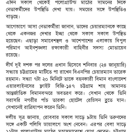
এদিন সকাল থেকেই পলোগ্রাউন্ড মাঠের সামনের দিকে
নেতাকর্মীদের উপস্থিতি দেখা যায়। সময়ের সঙ্গে উপস্থিতিও
বাড়ছে।
আগেভাগে আসা নেতাকর্মীরা জানান, তাদের চেয়ারম্যানকে কাছে
থেকে একনজর দেখার ইচ্ছা থেকে সকাল সকাল উপস্থিত
হয়েছেন। এছাড়া সমাবেশস্থল ও আশেপাশের এলাকায় বিপুল
পরিমাণ আইনশৃঙ্খলা রক্ষাকারী বাহিনীর সদস্য মোতায়েন
রয়েছে।
দীর্ঘ দুই দশক পর দলের প্রধান হিসেবে শনিবার (২৪ জানুয়ারি)
সন্ধ্যায় চট্টগ্রামের মাটিতে পা রাখেন বিএনপির চেয়ারম্যান তারেক
রহমান। সন্ধ্যা ৭টা ২০ মিনিটে তাকে বহনকারী বিমান বাংলাদেশ
এয়ারলাইনসের ফ্লাইট বিজি-১৪৭ চট্টগ্রাম শাহ আমানত
আন্তর্জাতিক বিমানবন্দরে অবতরণ করে। সেখান থেকে তিনি
সরাসরি নগরীর পাঁচ তারকা হোটেল রেডিসন ব্লুতে যান।
সেখানেই রাত্রিযাপন করেন তিনি।
দলীয় সূত্র জানায়, রোববার সকাল সাড়ে ৯টায় তিনি তরুণদের
সঙ্গে একটি পলিসি ডায়ালগে অংশ নেবেন। এরপর বেলা সাড়ে
১১টায় পলোগ্রাউন্ড মাঠের মহাসমাবেশে যোগ দেবেন। চট্টগ্রাম