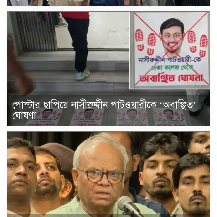
পোস্টার ছাপিয়ে নাসীরুদ্দীন পাটওয়ারীকে ‘অবাঞ্ছিত’
ঘোষণা