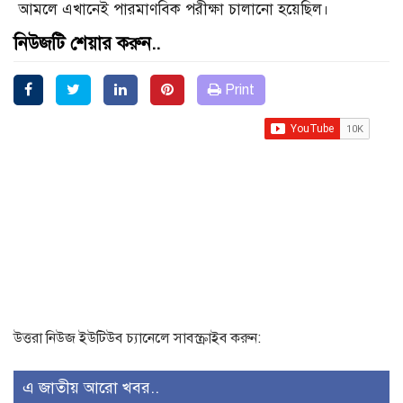
আমলে এখানেই পারমাণবিক পরীক্ষা চালানো হয়েছিল।
নিউজটি শেয়ার করুন..
Print
উত্তরা নিউজ ইউটিউব চ্যানেলে সাবস্ক্রাইব করুন:
এ জাতীয় আরো খবর..