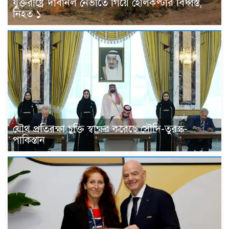
যুক্তরাষ্ট্রে দাবানল নেভাতে গিয়ে হেলিকপ্টার বিধ্বস্ত,
নিহত ১
যৌথ প্রতিরক্ষা চুক্তি স্বাক্ষর করেছে সৌদি-তুরস্ক-
পাকিস্তান