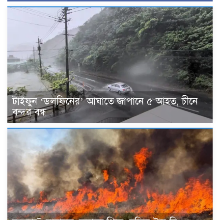
টাইফুন ‘ডলফিনের’ আঘাতে জাপানে ৫ আহত, চীনে
বন্দর বন্ধ