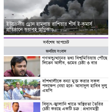
ইউক্রেনীয় ড্রোন হামলায় রাশিয়ার শীর্ষ ই-কমার্স
প্রতিষ্ঠানে ভয়াবহ অগ্নিকাণ্ড
সর্বশেষ আপডেট
জনপ্রিয় সংবাদ
গণঅভ্যুত্থানের তথ্য বিশ্বমিডিয়ায় পৌঁছে
দিতেন আদীব, গুমের চেষ্টা ৩ বার
বাঁশখালীকে বন্যা মুক্ত করার সকল
পদক্ষেপ নেয়া হবে- আসাদুল হাবিব দুলু
এমপি
বিদ্যুৎ-জ্বালানি খাতে অস্থিরতা তৈরির
চেষ্টা করছে একটি চক্র : প্রধানমন্ত্রী