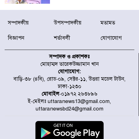
টাইফুন ‘ডলফিনের’ আঘাতে জাপানে
সম্পাদকীয়
উপসম্পাদকীয়
মতামত
৫ আহত, চীনে বন্দর বন্ধ
বিজ্ঞাপন
শর্তাবলী
যোগাযোগ
চিকিৎসা খাতে জিডিপির ৫ শতাংশ
বরাদ্দের ঘোষণা স্থানীয় সরকার মন্ত্রীর
সম্পাদক ও প্রকাশকঃ
মোহাম্মদ তারেকউজ্জামান খান
যোগাযোগ:
জুলাই জাদুঘর ঘুরে দেখলেন এনসিপি
বাড়ি-৩৮ (৪বি), রোড-০৯, সেক্টর-১১, উত্তরা মডেল টাউন,
নেতারা
ঢাকা-১২৩০
মোবাইল
-০১৯৭২ ২৬৩৮৯৬
ই-মেইলঃ uttaranews13@gmail.com,
যুক্তরাষ্ট্রে দাবানল নেভাতে গিয়ে
uttaranewsbd24@gmail.com
হেলিকপ্টার বিধ্বস্ত, নিহত ১
মজুদদারের সর্বোচ্চ শাস্তি মৃত্যুদণ্ড, তাই
ভেবে মজুদ করবেন : আইনমন্ত্রী