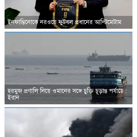
ইনফান্তিনোকে নরওয়ে ফুটবল প্রধানের আল্টিমেটাম
হরমুজ প্রণালি নিয়ে ওমানের সঙ্গে চুক্তি চূড়ান্ত পর্যায়ে :
ইরান