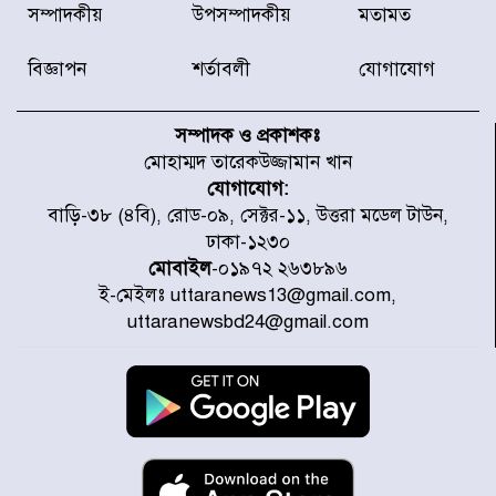
রাজধানীর উত্তরা আঞ্চলিক পাসপোর্ট
সম্পাদকীয়
উপসম্পাদকীয়
মতামত
অফিসের সামনে দালাল চক্রের ১৩ জন
সদস্যকে বিভিন্ন মেয়াদে সাজা প্রদান
করেছে র‌্যাব-১
বিজ্ঞাপন
শর্তাবলী
যোগাযোগ
হরমুজ প্রণালি নিয়ে ওমানের সঙ্গে চুক্তি
চূড়ান্ত পর্যায়ে : ইরান
সম্পাদক ও প্রকাশকঃ
মোহাম্মদ তারেকউজ্জামান খান
যোগাযোগ:
প্রত্যেক অপরাধীর বিচার এ দেশেই
বাড়ি-৩৮ (৪বি), রোড-০৯, সেক্টর-১১, উত্তরা মডেল টাউন,
হবে, সে যত শক্তিশালীই হোক না কেন,
ঢাকা-১২৩০
চট্টগ্রামে জুলাই গণঅভ্যুত্থান দিবসে
প্রতিমন্ত্রী মীর হেলাল
মোবাইল
-০১৯৭২ ২৬৩৮৯৬
ই-মেইলঃ uttaranews13@gmail.com,
আগামী ৫ দিন বৃষ্টির আভাস
uttaranewsbd24@gmail.com
হাসিনার বক্তব্য প্রচারে ভারতের সমর্থন
নেই