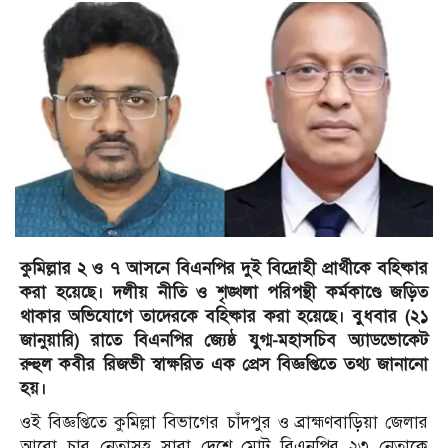
কুমিল্লার ২ ও ৭ আসনে বিএনপির দুই বিদ্রোহী প্রার্থীকে বহিষ্কার
করা হয়েছে। দলীয় নীতি ও শৃঙ্খলা পরিপন্থী কর্মকাণ্ডে জড়িত
থাকার অভিযোগে তাদেরকে বহিষ্কার করা হয়েছে। বুধবার (২১
জানুয়ারি) রাতে বিএনপির জ্যেষ্ঠ যুগ্ম-মহাসচিব অ্যাডভোকেট
রুহুল কবীর রিজভী স্বাক্ষরিত এক প্রেস বিজ্ঞপ্তিতে তথ্য জানানো
হয়।
ওই বিজ্ঞপ্তিতে কুমিল্লা বিভাগের চাঁদপুর ও ব্রাহ্মণবাড়িয়া জেলার
আরো চার নেতাসহ সারা দেশে মোট বিএনপির ২৩ নেতাকে