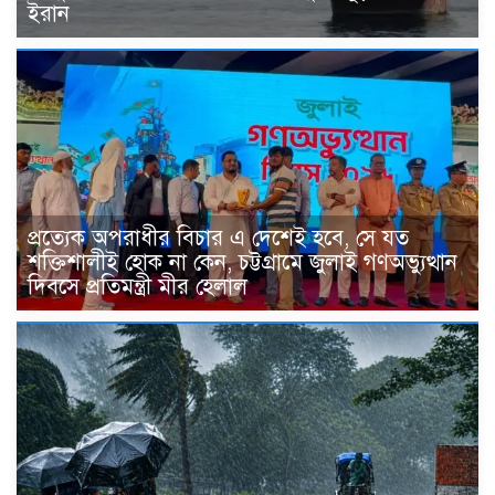
ইরান
প্রত্যেক অপরাধীর বিচার এ দেশেই হবে, সে যত
শক্তিশালীই হোক না কেন, চট্টগ্রামে জুলাই গণঅভ্যুত্থান
দিবসে প্রতিমন্ত্রী মীর হেলাল