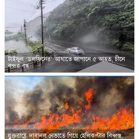
টাইফুন ‘ডলফিনের’ আঘাতে জাপানে ৫ আহত, চীনে
বন্দর বন্ধ
যুক্তরাষ্ট্রে দাবানল নেভাতে গিয়ে হেলিকপ্টার বিধ্বস্ত,