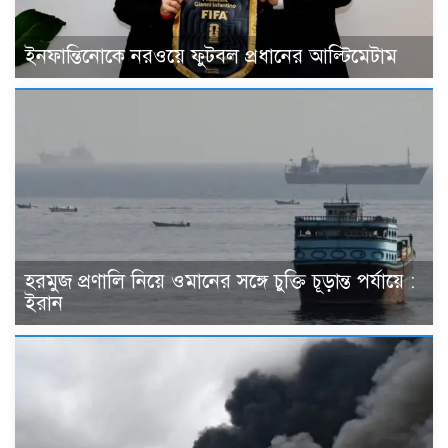
ইনফান্তিনোকে নরওয়ে ফুটবল প্রধানের আল্টিমেটাম
হরমুজ প্রণালি নিয়ে ওমানের সঙ্গে চুক্তি চূড়ান্ত পর্যায়ে :
ইরান