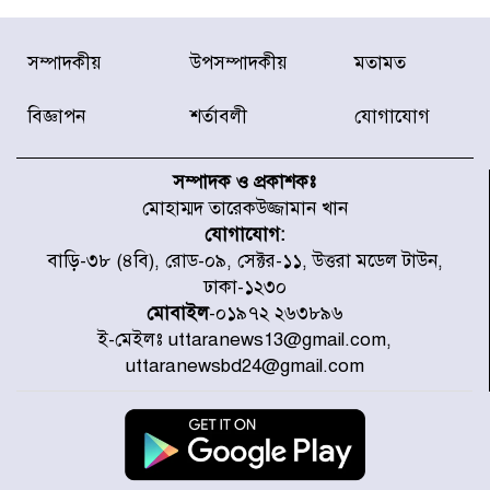
ডিএনসিসির সঙ্গে সমন্বয়ে পরিচ্ছন্নতার
সম্পাদকীয়
উপসম্পাদকীয়
মতামত
নতুন উদ্যোগ নিকুঞ্জ-টানপাড়ায়
বিজ্ঞাপন
শর্তাবলী
যোগাযোগ
নবনির্বাচিত কার্যনির্বাহী পরিষদের
উদ্যোগে উত্তরা ১৩ নং সেক্টর-এ
সম্পাদক ও প্রকাশকঃ
পরিষ্কার-পরিচ্ছন্নতা অভিযান
মোহাম্মদ তারেকউজ্জামান খান
যোগাযোগ:
ডিএমপির অভিযানে ২৪ ঘণ্টায় গ্রেপ্তার
বাড়ি-৩৮ (৪বি), রোড-০৯, সেক্টর-১১, উত্তরা মডেল টাউন,
৫০৪, উদ্ধার মাদক-অস্ত্র
ঢাকা-১২৩০
মোবাইল
-০১৯৭২ ২৬৩৮৯৬
ই-মেইলঃ uttaranews13@gmail.com,
সন্দ্বীপের চরে বিপদে পড়া কচ্ছপ উদ্ধার
uttaranewsbd24@gmail.com
সাগরে অবমুক্ত
মাতারবাড়ী পৌঁছে নির্ধারিত কর্মসূচিতে
যোগ দিয়েছেন প্রধানমন্ত্রী