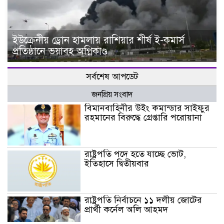
ইউক্রেনীয় ড্রোন হামলায় রাশিয়ার শীর্ষ ই-কমার্স
প্রতিষ্ঠানে ভয়াবহ অগ্নিকাণ্ড
সর্বশেষ আপডেট
জনপ্রিয় সংবাদ
বিমানবাহিনীর উইং কমান্ডার সাইফুর
রহমানের বিরুদ্ধে গ্রেপ্তারি পরোয়ানা
রাষ্ট্রপতি পদে হতে যাচ্ছে ভোট,
ইতিহাসে দ্বিতীয়বার
রাষ্ট্রপতি নির্বাচনে ১১ দলীয় জোটের
প্রার্থী কর্নেল অলি আহমদ