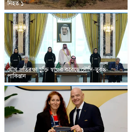
নিহত ১
যৌথ প্রতিরক্ষা চুক্তি স্বাক্ষর করেছে সৌদি-তুরস্ক-
পাকিস্তান