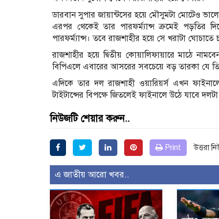
ডারবান সুপার জায়ান্টসের হয়ে মৌসুমটা মোটেও ভালো
এরপর থেকেই তার পারফর্ম্যান্স ক্রমেই পড়তির 
পারফর্ম্যান্স। তবে রাজশাহীর হয়ে সে খরাটা ঘোচাতে 
রাজশাহীর হয়ে দ্বিতীয় কোয়ালিফায়ারে মাঠে নামব
বিপিএলে এবারের আসরের সবচেয়ে বড় তারকা যে তিনি
এদিকে তার দল রাজশাহী ওয়ারিয়র্স এখন ফাইনাল
টাইটান্সের বিপক্ষে জিতলেই ফাইনালে উঠে যাবে দলটা
নিউজটি শেয়ার করুন..
Print
উত্তরা ন
এ জাতীয় আরো খবর..