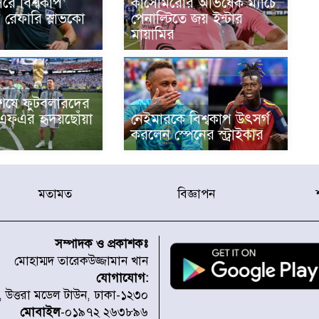
রে বিশ্বকাপ
কাসেমিরোর অভিষেক ম্যাচে
 রেফারি স্লাভকো
পেনাল্টিতে জয় ইন্টার
মায়ামির
শেষে ফুটবলারদের
এএফএর হৃদয়ছোঁয়া
নেইমারকে বিশ্বকাপ উৎসর্গ
করলেন স্পেনের স্ট্রাইকার
মতামত
বিজ্ঞাপন
সম্পাদক ও প্রকাশকঃ
মোহাম্মদ তারেকউজ্জামান খান
যোগাযোগ:
১, উত্তরা মডেল টাউন, ঢাকা-১২৩০
মোবাইল
-০১৯৭২ ২৬৩৮৯৬