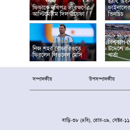
হঠাৎ অবস
ফিফাকে নথিপত্র সংরক্ষণের
ফাইনালের
আল্টিমেটাম দিল উয়েফা
ভিনচিচ
বিশ্বকাপ 
নিজ শহর রোজারিওতে
উদ্দেশে 
ফিরলেন লিওনেল মেসি
বার্তা
সম্পাদকীয়
উপসম্পাদকীয়
বাড়ি-৩৮ (৪বি), রোড-০৯, সেক্টর-১