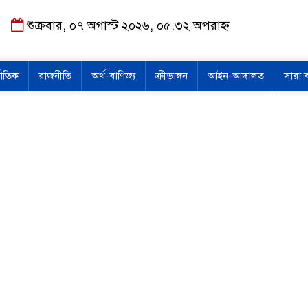
শুক্রবার, ০৭ অগাস্ট ২০২৬, ০৫:৩২ অপরাহ্ন
জাতিক
রাজনীতি
অর্থ-বাণিজ্য
ক্রীড়াঙ্গন
আইন-আদালত
সারা 