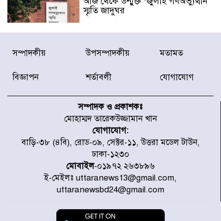
আজ থেকে উন্মুক্ত ‘জুলাই গণঅভ্যুত্থান
স্মৃতি জাদুঘর
রাজধানীর উত্তরা আঞ্চলিক পাসপোর্ট
সম্পাদকীয়
উপসম্পাদকীয়
মতামত
অফিসের সামনে দালাল চক্রের ১৩ জন
সদস্যকে বিভিন্ন মেয়াদে সাজা প্রদান
করেছে র‌্যাব-১
বিজ্ঞাপন
শর্তাবলী
যোগাযোগ
হরমুজ প্রণালি নিয়ে ওমানের সঙ্গে চুক্তি
চূড়ান্ত পর্যায়ে : ইরান
সম্পাদক ও প্রকাশকঃ
মোহাম্মদ তারেকউজ্জামান খান
যোগাযোগ:
প্রত্যেক অপরাধীর বিচার এ দেশেই
বাড়ি-৩৮ (৪বি), রোড-০৯, সেক্টর-১১, উত্তরা মডেল টাউন,
হবে, সে যত শক্তিশালীই হোক না কেন,
ঢাকা-১২৩০
চট্টগ্রামে জুলাই গণঅভ্যুত্থান দিবসে
প্রতিমন্ত্রী মীর হেলাল
মোবাইল
-০১৯৭২ ২৬৩৮৯৬
ই-মেইলঃ uttaranews13@gmail.com,
আগামী ৫ দিন বৃষ্টির আভাস
uttaranewsbd24@gmail.com