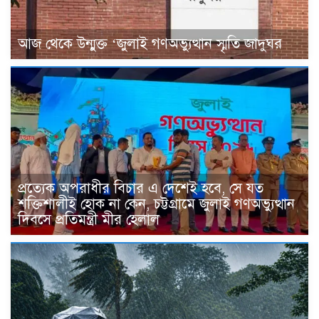
আজ থেকে উন্মুক্ত ‘জুলাই গণঅভ্যুত্থান স্মৃতি জাদুঘর
প্রত্যেক অপরাধীর বিচার এ দেশেই হবে, সে যত
শক্তিশালীই হোক না কেন, চট্টগ্রামে জুলাই গণঅভ্যুত্থান
দিবসে প্রতিমন্ত্রী মীর হেলাল