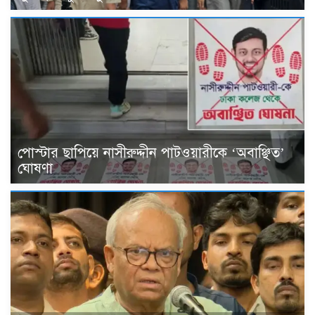
পোস্টার ছাপিয়ে নাসীরুদ্দীন পাটওয়ারীকে ‘অবাঞ্ছিত’
ঘোষণা