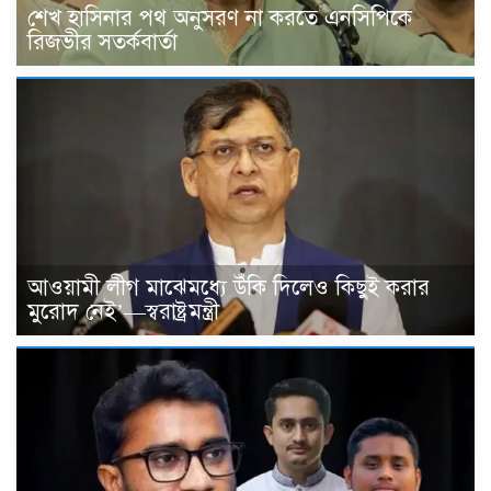
শেখ হাসিনার পথ অনুসরণ না করতে এনসিপিকে
রিজভীর সতর্কবার্তা
আওয়ামী লীগ মাঝেমধ্যে উঁকি দিলেও কিছুই করার
মুরোদ নেই’—স্বরাষ্ট্রমন্ত্রী