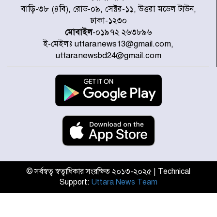
জুলাই জাদুঘর ঘুরে দেখলেন এনসিপি
বাড়ি-৩৮ (৪বি), রোড-০৯, সেক্টর-১১, উত্তরা মডেল টাউন,
নেতারা
ঢাকা-১২৩০
মোবাইল
-০১৯৭২ ২৬৩৮৯৬
ই-মেইলঃ uttaranews13@gmail.com,
যুক্তরাষ্ট্রে দাবানল নেভাতে গিয়ে
uttaranewsbd24@gmail.com
হেলিকপ্টার বিধ্বস্ত, নিহত ১
মজুদদারের সর্বোচ্চ শাস্তি মৃত্যুদণ্ড, তাই
ভেবে মজুদ করবেন : আইনমন্ত্রী
আন্তর্জাতিক আদিবাসী দিবস: রাষ্ট্রের
দায়িত্ব ও দায়বদ্ধতা II – মং এ খেন
মংমং
© সর্বস্বত্ব স্বত্বাধিকার সংরক্ষিত ২০১৩-২০২৫ | Technical
Support:
Uttara News Team
যৌথ প্রতিরক্ষা চুক্তি স্বাক্ষর করেছে
সৌদি-তুরস্ক-পাকিস্তান