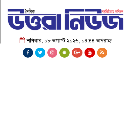
শনিবার, ০৮ অগাস্ট ২০২৬, ০৪:৪৪ অপরাহ্ন