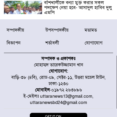
বাঁশখালীকে বন্যা মুক্ত করার সকল
পদক্ষেপ নেয়া হবে- আসাদুল হাবিব দুলু
এমপি
বিদ্যুৎ-জ্বালানি খাতে অস্থিরতা তৈরির
সম্পাদকীয়
উপসম্পাদকীয়
মতামত
চেষ্টা করছে একটি চক্র : প্রধানমন্ত্রী
বিজ্ঞাপন
শর্তাবলী
যোগাযোগ
টাইফুন ‘ডলফিনের’ আঘাতে জাপানে
৫ আহত, চীনে বন্দর বন্ধ
সম্পাদক ও প্রকাশকঃ
মোহাম্মদ তারেকউজ্জামান খান
যোগাযোগ:
চিকিৎসা খাতে জিডিপির ৫ শতাংশ
বাড়ি-৩৮ (৪বি), রোড-০৯, সেক্টর-১১, উত্তরা মডেল টাউন,
বরাদ্দের ঘোষণা স্থানীয় সরকার মন্ত্রীর
ঢাকা-১২৩০
মোবাইল
-০১৯৭২ ২৬৩৮৯৬
ই-মেইলঃ uttaranews13@gmail.com,
জুলাই জাদুঘর ঘুরে দেখলেন এনসিপি
uttaranewsbd24@gmail.com
নেতারা