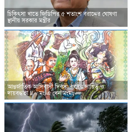
চিকিৎসা খাতে জিডিপির ৫ শতাংশ বরাদ্দের ঘোষণা
স্থানীয় সরকার মন্ত্রীর
আন্তর্জাতিক আদিবাসী দিবস: রাষ্ট্রের দায়িত্ব ও
দায়বদ্ধতা II – মং এ খেন মংমং