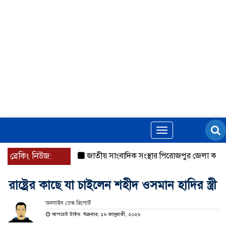
Toggle
navigation
ব্রেকিং নিউজ:
জাতীয় সাংবাদিক সংস্থার পিরোজপুর জেলা কমিটি অ
রাষ্ট্রের কাছে যা চাইলেন শহীদ ওসমান হাদির স্ত্রী
অনলাইন ডেস্ক রিপোর্ট
আপডেট টাইম: শুক্রবার, ১৬ জানুয়ারী, ২০২৬